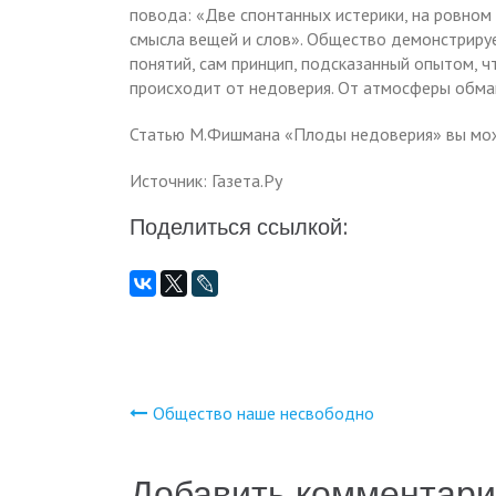
повода: «Две спонтанных истерики, на ровном
смысла вещей и слов». Общество демонстрируе
понятий, сам принцип, подсказанный опытом, ч
происходит от недоверия. От атмосферы обман
Статью М.Фишмана «Плоды недоверия» вы мож
Источник: Газета.Ру
Поделиться ссылкой:
Общество наше несвободно
Навигация
по
Добавить комментар