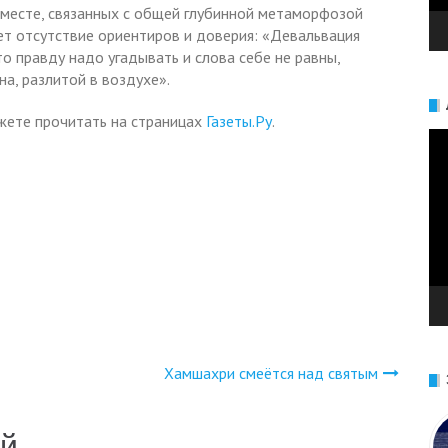
 месте, связанных с общей глубинной метаморфозой
т отсутствие ориентиров и доверия: «Девальвация
то правду надо угадывать и слова себе не равны,
а, разлитой в воздухе».
ете прочитать на страницах
Газеты.Ру
.
Ви
Хамшахри смеётся над святым
ий