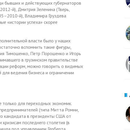
еди бывших и действующих губернаторов
2012-й), Дмитрия Зеленина (Тверь,
005–2010-й), Владимира Груздева
ьные «истории успеха» скорее
сполнительной власти было у наших
Достаточно вспомнить такие фигуры,
лия Тимошенко, Петр Порошенко и Игорь
нимавшего в грузинском правительстве
ации реформ, можно говорить о видимых
 для ведения бизнеса и ограничении
не только для переходных экономик.
-предпринимателей (типа Митта Ромни,
го кандидата в президенты США от
м кризисам последнего столетия (в
ришла под управлением Герберта