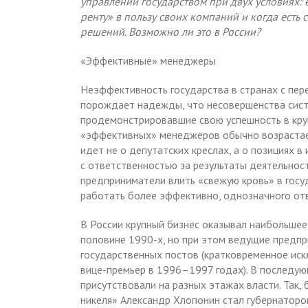
управлении государством при двух условиях: 
ренту» в пользу своих компаний и когда есть 
решений. Возможно ли это в России?
«Эффективные» менеджеры
Неэффективность государства в странах с пе
порождает надежды, что несовершенства сист
продемонстрировавшие свою успешность в круп
«эффективных» менеджеров обычно возрастает
идет не о депутатских креслах, а о позициях в
с ответственностью за результаты деятельност
предприниматели влить «свежую кровь» в госу
работать более эффективно, однозначного отв
В России крупный бизнес оказывал наибольшее 
половине 1990-х, но при этом ведущие предп
государственных постов (кратковременное ис
вице-премьер в 1996–1997 годах). В последу
присутствовали на разных этажах власти. Так
никеля» Александр Хлопонин стал губернаторо