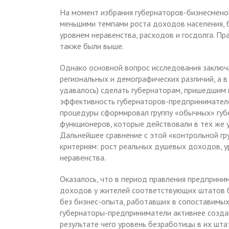
На момент избрания губернаторов-бизнесмен
меньшими темпами роста доходов населения, 
уровнем неравенства, расходов и госдолга. Пр
также были выше.
Однако основной вопрос исследования заключа
региональных и демографических различий, а в 
удавалось) сделать губернаторам, пришедшим 
эффективность губернаторов-предпринимателе
процедуры сформировал группу «обычных» губ
функционеров, которые действовали в тех же у
Дальнейшее сравнение с этой «контрольной гр
критериям: рост реальных душевых доходов, у
неравенства.
Оказалось, что в период правления предприни
доходов у жителей соответствующих штатов б
без бизнес-опыта, работавших в сопоставимы
губернаторы-предприниматели активнее созда
результате чего уровень безработицы в их штат