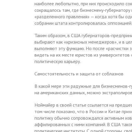
наиболее любопытно, при них происходило сок
сокращалось там, где бизнесмену-губернатору
«разделенного правления» — когда хотя бы од
собрании штата контролировалась оппозицией
Таким образом, в США губернаторов-предприн
выбирают как «кризисных менеджеров», и в це
выполняют эту функцию. Но после «расчистки 
видеть на их месте юристов из университетов 
политическую карьеру.
Самостоятельность и защита от соблазнов
В какой мере эти радужные для бизнесменов-г
на американских данных, можно экстраполиров
Ноймайер в своей статье ссылается на предше
том числе показано, что в России и Китае при
политику обычно сопровождался активным изв
аффилированных с ними компаний. В США так
политические институты. С одной стороны, св