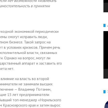
если нет возможности «извлекать
самостоятельность в принятии
реходной экономикой периодически
Ви
емы смогут исправить люди,
ном бизнесе. Такой запрос на
 в условиях кризисов. Причем речь
 исполнительной власти, связанных
и. Однако на вопрос, могут ли
дарственный аппарат и заставить его
ета нет.
влияние на власть во второй
риниматели не занимали высших
ключение — Владимир Потанин,
ющие 15 лет предприниматели
, бывший топ-менеджер «Норильского
м Красноярского края и затем вырос