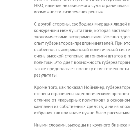
НКО, наличие независимого суда ограничиваю
возможности «извлечения ренты».
С другой стороны, свободная миграция людей и
конкуренции между штатами, которая заставля
экономическими экспериментами. Именно здес
опыт губернаторов-предпринимателей. При это
особенность американской политической сист
очень высокой степенью автономии штатов в 
политики. Это дает возможность губернаторам
также предполагает полноту ответственности 
результаты.
Кроме того, как показал Ноймайер, губернато
степени ограничены идеологическими предпочте
отличие от «карьерных политиков» в основно
кампании из собственных средств, а не из «по
избрания так или иначе нужно было рассчитыва
Иными словами, выходцы из крупного бизнеса 