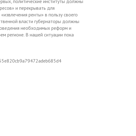
ервых, политические институты должны
ресов» и перекрывать для
«извлечения ренты» в пользу своего
рственной власти губернаторы должны
роведения необходимых реформ и
ем регионе. В нашей ситуации пока
015/55e820cb9a79472adeb685d4