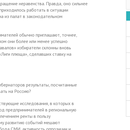
ращение неравенства. Правда, оно сильнее
 приходилось работать в ситуации
на из палат в законодательном
.
имателей обычно приглашают, точнее,
лом они более или менее успешно
завалов» избиратели склонны вновь
«Лиги плюща», сделавших ставку на
убернаторов результаты, посчитанные
ать на Россию?
ствующие исследования, в которых в
ход предпринимателей в региональную
лечением ренты в пользу
ому развитию событий мешают
обода СМИ, активность оппозиции и