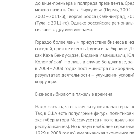
до вице-премьера и полпреда президента. Ср
можно назвать Олега Чиркунова (Пермь, 2004–
2003–2011-й), Георгия Бооса (Калининград, 2
(Тула, с 2011-го). Однако российские регионал
связаны с другими именами.
Гораздо более явным присутствие бизнеса в и
соседей, прежде всего в Грузии и на Украине. 
как Каха Бендукидзе, Бидзина Иванишвили, Ю
Коломойский. Но лишь в случае Бендукидзе, за
в 2004–2008 годах пост министра по координ
результатах деятельности — улучшении условий
коррупции.
Бизнес выбирают в тяжелые времена
Надо сказать, что такая ситуация характерна 
Так, в США есть популярные фигуры политиков
экс-губернатора Массачусетса и потенциально
республиканцев). Но к двум наиболее серьезны
1929 и 2008 годах) американская экономика п