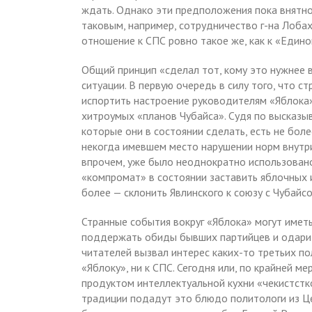
ждать. Однако эти предположения пока внятно
таковым, например, сотрудничество г-на Лоб
отношение к СПС ровно такое же, как к «Едино
Общий принцип «сделал тот, кому это нужнее в
ситуации. В первую очередь в силу того, что с
испортить настроение руководителям «Яблока
хитроумых «планов Чубайса». Судя по высказыв
которые они в состоянии сделать, есть не бол
некогда имевшем место нарушении норм внутри
впрочем, уже было неоднократно использовано 
«компромат» в состоянии заставить яблочных 
более — склонить Явлинского к союзу с Чубайсо
Странные события вокруг «Яблока» могут имет
поддержать обиды бывших партийцев и одари
читателей вызвал интерес каких-то третьих по
«Яблоку», ни к СПС. Сегодня или, по крайней 
продуктом интеллектуальной кухни «чекистстк
традиции подадут это блюдо политологи из Це