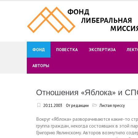
Skip
to
content
ФОНД
ПОВЕСТКА
ЭКСПЕРТИЗА
ЛЕКТ
АВТОРЫ
Отношения «Яблока» и СПС
20.11.2003
От редакции
Листая прессу
Вокруг «Яблока» разворачиваются какие-то стр
группа граждан, некогда состоявших в этой па
Григорию Явлинскому. Авторов возмутило соде