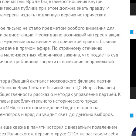
и причастны. Вроде бы, взаимоотношения внутри
читающая публика при этом должна знать правду. И
 намерены издать подлинную версию исторических
тное письмо не стало предметом особого внимания для
и радиостанции. Неожиданно возникший интерес к акции
 возмущенные искажением исторической правды бывшие
Ви
редаче в прямом эфире. По странному стечению
па малоизвестных яблочников заявила, что подает в суд
ричное требование запретить написание неправильной
автора (бывший активист московского филиала партии
Яблока» Эрик Лобах и бывший член ЦС Игорь Лукашев)
бщественности рассказ о методах управления партией. К
лавы разоблачительного исторического труда.
 «МН», что их произведение будет издано на
емпляров и вряд ли увидит свет до думских выборов.
и еще свежа в памяти история с внезапным появлением
ез Явлинского», версии о «руке СПС» не заставили себя