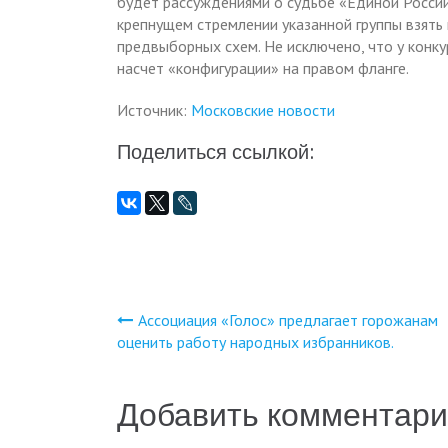
будет рассуждениями о судьбе «Единой России»
крепнущем стремлении указанной группы взять
предвыборных схем. Не исключено, что у конку
насчет «конфигурации» на правом фланге.
Источник:
Московские новости
Поделиться ссылкой:
Ассоциация «Голос» предлагает горожанам
Навигация
оценить работу народных избранников.
по
Добавить комментар
записям