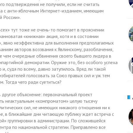
го подтверждения не получили, если не считать
аха с анти-яблочным Интернет-изданием, имеющим
й России».
сех» тут тоже не очень-то помогает в прояснении
транноватая «книжная» акция, хотя и в состоянии
», явно неэффективна для выполнения предполагаемых
аниям авторов воззвания к Явлинскому, разоблачения,
ее чем очередные обвинения своего бывшего лидера в
партийной демократии. Оружие это, без особого успеха
и, судя по всему, давно затупилось. Вряд ли такой
избирателей голосовать за Союз правых сил и уж тем
м. Тогда чего ради суетиться?
ь другое объяснение: первоначальный проект
ть неактуальным «компроматом» целую тысячу
литических сил, не имеющих никакого отношения ни к
мере, в ближайшие дни читающую публику ждет встреча с
ой» группировки в администрации. По сложившейся
нтра по национальной стратегии. Приправлено все