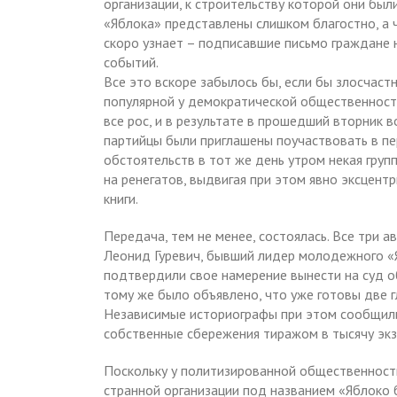
организации, к строительству которой они был
«Яблока» представлены слишком благостно, а 
скоро узнает – подписавшие письмо граждане
событий.
Все это вскоре забылось бы, если бы злосчас
популярной у демократической общественност
все рос, и в результате в прошедший вторник
партийцы были приглашены поучаствовать в пе
обстоятельств в тот же день утром некая груп
на ренегатов, выдвигая при этом явно эксцент
книги.
Передача, тем не менее, состоялась. Все три 
Леонид Гуревич, бывший лидер молодежного «
подтвердили свое намерение вынести на суд о
тому же было объявлено, что уже готовы две г
Независимые историографы при этом сообщили
собственные сбережения тиражом в тысячу экз
Поскольку у политизированной общественност
странной организации под названием «Яблоко б