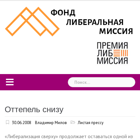
Skip
to
content
Найти:
Оттепель снизу
30.06.2008
Владимир Милов
Листая прессу
«Либерализация сверху» продолжает оставаться одной из