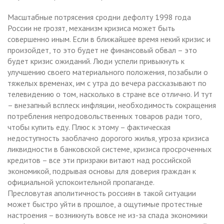
Масштабные потрясения сродни дефолту 1998 года
России не грозят, механизм кризиса может быть
совершенно иным. Если в ближайшее время некий кризис и
произойдет, то это будет не финансовый обвал – это
будет кризис ожиданий. Люди успели привыкнуть к
улучшению своего материального положения, позабыли о
тяжелых временах, им с утра до вечера рассказывают по
телевидению о том, насколько в стране все отлично. И тут
– внезапный всплеск инфляции, необходимость сокращения
потребления непродовольственных товаров ради того,
чтобы купить еду. Плюс к этому – фактическая
недоступность заоблачно дорогого жилья, угроза кризиса
ликвидности в банковской системе, кризиса просроченных
кредитов – все эти призраки витают над российской
экономикой, подрывая основы для доверия граждан к
официальной успокоительной пропаганде.
Пресловутая аполитичность россиян в такой ситуации
может быстро уйти в прошлое, а ощутимые протестные
настроения – возникнуть вовсе не из-за спада экономики