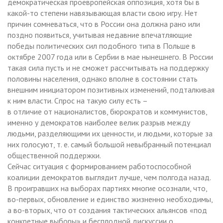
демократическая проевропейская оппозиция, хотя бы в
какой-то степени навязывающая власти свою игру. Нет
причин сомневаться, что в России она должна рано или
поздно появиться, учитывая недавние впечатляющие
победы политических сил подобного типа в Польше в
октябре 2007 года или в Сербии в мае нынешнего. В России
такая сила пусть и не сможет рассчитывать на поддержку
половины населения, однако вполне в состоянии стать
внешним инициатором позитивных изменений, подталкивая
к ним власти. Спрос на такую силу есть –
в отличие от националистов, бюрократов и коммунистов,
именно у демократов наиболее велик разрыв между
людьми, разделяющими их ценности, и людьми, которые за
них голосуют, т. е. самый большой невыбранный потенциал
общественной поддержки.
Сейчас ситуация с формированием работоспособной
коалиции демократов выглядит лучше, чем полгода назад.
В проигравших на выборах партиях многие осознали, что,
во-первых, обновление и единство жизненно необходимы,
а во-вторых, что от создания тактических альянсов «под
конкретные выборы» и бесплодной дискуссии о