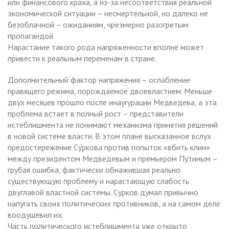
или финансового краха, а из-за несоответствия реальной
экономической ситуации – несмертельной, но далеко не
безоблачной – ожиданиям, чрезмерно разогретым
пропагандой.
Нарастание такого рода напряженности вполне может
привести к реальным переменам в стране.
Дополнительный фактор напряжения – ослабление
правящего режима, порождаемое двоевластием. Меньше
двух месяцев прошло после инаугурации Медведева, а эта
проблема встает в полный рост – представители
истеблишмента не понимают механизма принятия решений
в новой системе власти. В этом плане высказанное вслух
предостережение Суркова против попыток «вбить клин»
между президентом Медведевым и премьером Путиным –
грубая ошибка, фактически обнажившая реально
существующую проблему и нарастающую слабость
двуглавой властной системы. Сурков думал привычно
напугать своих политических противников, а на самом деле
воодушевил их.
Часть политического истеблишмента уже открыто