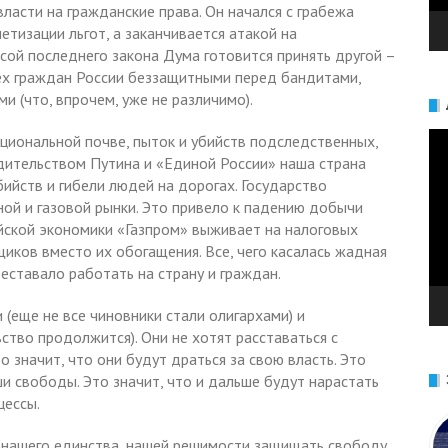
ласти на гражданские права. Он начался с грабежа
тизации льгот, а заканчивается атакой на
ой последнего закона Дума готовится принять другой –
ех граждан России беззащитными перед бандитами,
 (что, впрочем, уже не различимо).
Ви
ациональной почве, пыток и убийств подследственных,
дительством Путина и «Единой России» наша страна
бийств и гибели людей на дорогах. Государство
ной и газовой рынки. Это привело к падению добычи
сийской экономики «Газпром» выживает на налоговых
иков вместо их обогащения. Все, чего касалась жадная
еставало работать на страну и граждан.
 (еще не все чиновники стали олигархами) и
ство продолжится). Они не хотят расставаться с
 значит, что они будут драться за свою власть. Это
ши свободы. Это значит, что и дальше будут нарастать
цессы.
я нашего единства, нашей решимости защищать свободу,