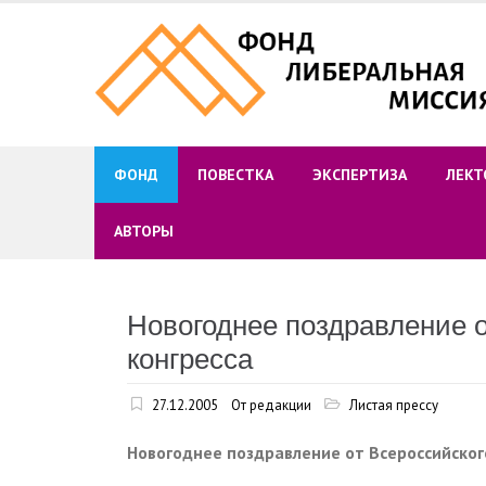
Skip
to
content
ФОНД
ПОВЕСТКА
ЭКСПЕРТИЗА
ЛЕКТ
АВТОРЫ
Новогоднее поздравление о
конгресса
27.12.2005
От редакции
Листая прессу
Новогоднее поздравление от Всероссийског