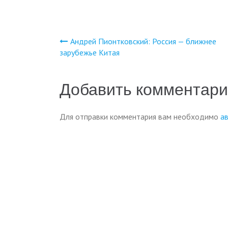
Андрей Пионтковский: Россия — ближнее
Навигация
зарубежье Китая
по
Добавить комментар
записям
Для отправки комментария вам необходимо
а