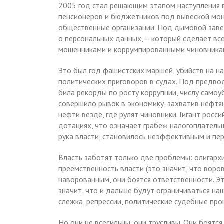
2005 год стал решающим этапом наступления в
пенсионеров и бюджетников под вывеской моне
общественные организации. Под дымовой завес
о персональных данных, – который сделает вс
мошенниками и коррумпированными чиновниками
Это был год фашистских маршей, убийств на н
политических приговоров в судах. Под предво
била рекорды по росту коррупции, числу самоу
совершило рывок в экономику, захватив нефтя
нефти везде, где рулят чиновники. Гигант рос
дотациях, что означает грабеж налогоплательщ
рука власти, становилось неэффективным и пер
Власть заботят только две проблемы: олигархи
преемственность власти (это значит, что воров
наворованным, они боятся ответственности. Это
значит, что и дальше будут ограничиваться на
слежка, репрессии, политические судебные про
Но они не всесильны, они трусливы. Они боятс