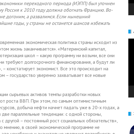
а экономики переходного периода (ИЭПП) был уточнен
у Россия к 2010 году должна обогнать Францию. Во-
, не догоним, а развалимся. Если нынешний
йшие годы, у страны не останется шансов избежать
Ви
овременная экономическая политика страны исходит из
этом жизнь заканчивается». «Материнский капитал,
еризация школ – какую программу ни возьми, все они
ни требуют долгосрочного финансирования, а будут ли
», – констатирует экономист. Все это происходит на
м – государство уверенно захватывает все новые
ации сырьевых активов темпы разработки новых
от роста ВВП. При этом, по самым оптимистичным
есурсов, добыча нефти начнет падать уже в 20-х годах, а
м две параллельные тенденции: с одной стороны,
 с другой – постоянный рост социальных обязательств»,
его мнению, в своей экономической программе не
ь это неизбежно и значительно увеличит потребность в