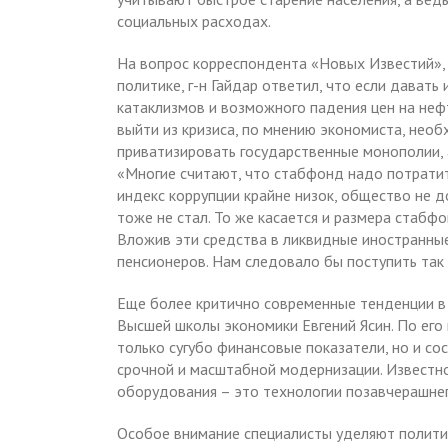
социальных расходах.
На вопрос корреспондента «Новых Известий», 
политике, г-н Гайдар ответил, что если дават
катаклизмов и возможного падения цен на нефт
выйти из кризиса, по мнению экономиста, нео
приватизировать государственные монополии,
«Многие считают, что стабфонд надо потратит
индекс коррупции крайне низок, общество не д
тоже не стал. То же касается и размера стабфо
Вложив эти средства в ликвидные иностранные
пенсионеров. Нам следовало бы поступить так 
Еще более критично современные тенденции в
Высшей школы экономики Евгений Ясин. По его 
только сугубо финансовые показатели, но и с
срочной и масштабной модернизации. Извест
оборудования – это технологии позавчерашнего
Особое внимание специалисты уделяют политич