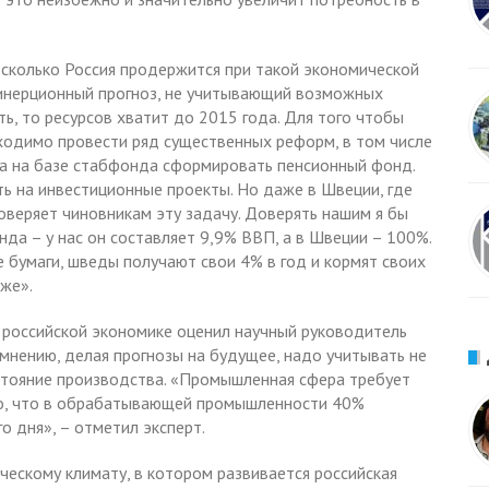
сколько Россия продержится при такой экономической
ь инерционный прогноз, не учитывающий возможных
ь, то ресурсов хватит до 2015 года. Для того чтобы
бходимо провести ряд существенных реформ, в том числе
 а на базе стабфонда сформировать пенсионный фонд.
ь на инвестиционные проекты. Но даже в Швеции, где
оверяет чиновникам эту задачу. Доверять нашим я бы
нда – у нас он составляет 9,9% ВВП, а в Швеции – 100%.
 бумаги, шведы получают свои 4% в год и кормят своих
же».
 российской экономике оценил научный руководитель
мнению, делая прогнозы на будущее, надо учитывать не
остояние производства. «Промышленная сфера требует
но, что в обрабатывающей промышленности 40%
 дня», – отметил эксперт.
ескому климату, в котором развивается российская