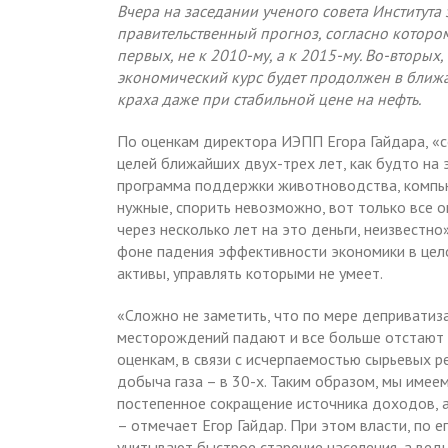
Вчера на заседании ученого совета Институт
правительственный прогноз, согласно котором
первых, не к 2010-му, а к 2015-му. Во-вторых
экономический курс будет продолжен в ближа
краха даже при стабильной цене на нефть.
По оценкам директора ИЭПП Егора Гайдара, «с
целей ближайших двух-трех лет, как будто на 
программа поддержки животноводства, компьют
нужные, спорить невозможно, вот только все о
через несколько лет на это деньги, неизвестно
фоне падения эффективности экономики в цело
активы, управлять которыми не умеет.
«Сложно не заметить, что по мере деприватиз
месторождений падают и все больше отстают 
оценкам, в связи с исчерпаемостью сырьевых р
добыча газа – в 30-х. Таким образом, мы имее
постепенное сокращение источника доходов, а
– отмечает Егор Гайдар. При этом власти, по 
учитывают быстрое старение населения, а вед