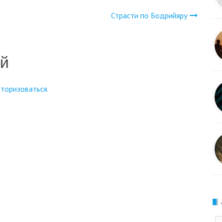
Страсти по Бодрийяру
ий
вторизоваться
.