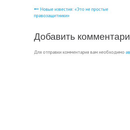
Новые известия: «Это не простые
Навигация
правозащитники»
по
Добавить комментар
записям
Для отправки комментария вам необходимо
а