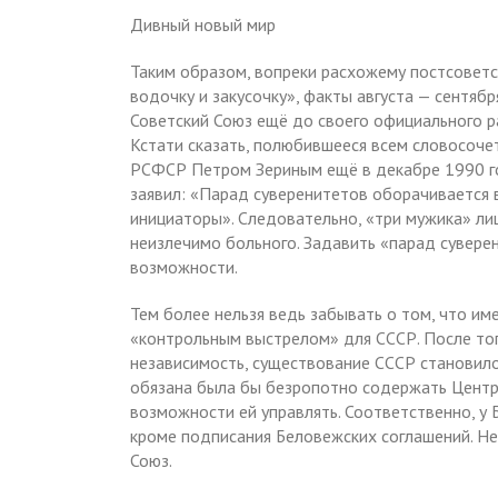
Дивный новый мир
Таким образом, вопреки расхожему постсоветс
водочку и закусочку», факты августа — сентя
Советский Союз ещё до своего официального р
Кстати сказать, полюбившееся всем словосоч
РСФСР Петром Зериным ещё в декабре 1990 го
заявил: «Парад суверенитетов оборачивается в
инициаторы». Следовательно, «три мужика» ли
неизлечимо больного. Задавить «парад суверен
возможности.
Тем более нельзя ведь забывать о том, что им
«контрольным выстрелом» для СССР. После тог
независимость, существование СССР становило
обязана была бы безропотно содержать Центр
возможности ей управлять. Соответственно, у 
кроме подписания Беловежских соглашений. Не
Союз.