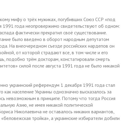
кому мифу о трёх мужиках, погубивших Союз ССР «под
бря 1991 года неопровержимо свидетельствуют об одном:
аспада фактически прекратил своё существование.
етание было введено в оборот народным депутатом
да. На внеочередном съезде российских нардепов он
ойной, от которой страдают все, в том числе и его
шь, подобно трём докторам, констатировали смерть
итетов» силой после августа 1991 года не было никакой
енно украинский референдум 1 декабря 1991 года стал
о как население Украины однозначно высказалось за
сь невозможным в принципе. Потому что тогда Россия
альную Азию, не имея никакой политической
Бориса Николаевича не оставалось никаких вариантов,
 «беловежская тройка», а украинские избиратели добили