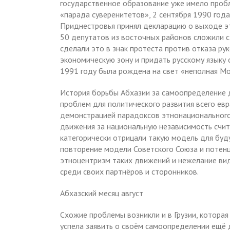
государственное образование уже имело пробл
«парада суверенитетов», 2 сентября 1990 год
Приднестровья принял декларацию о выходе эт
50 депутатов из восточных районов сложили 
сделали это в знак протеста против отказа р
экономическую зону и придать русскому языку 
1991 году была рождена на свет «неполная М
История борьбы Абхазии за самоопределение 
проблем для политического развития всего евр
демонстрацией парадоксов этнонационального
движения за национальную независимость счит
категорически отрицали такую модель для буду
повторение модели Советского Союза и потенц
этноцентризм таких движений и нежелание вид
среди своих партнёров и сторонников.
Абхазский месяц август
Схожие проблемы возникли и в Грузии, которая
успела заявить о своём самоопределении ещё д