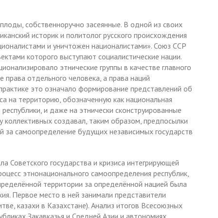
плоды, собственноручно засеянные. В одной из своих
иканский историк и политолог русского происхождения
ционалистами и уничтожен националистами». Союз ССР
ъектами которого выступают социалистические нации.
ционализировало этнические группы в качестве главного
е права отдельного человека, а права наций
 практике это означало формирование представлений об
оса на территорию, обозначенную как национальная
 республики, и даже на этнически сконструированные
зу коллективных создавал, таким образом, предпосылки
й за самоопределение будущих независимых государств
ла Советского государства и кризиса интегрирующей
роцесс этнонационального самоопределения республик,
определённой территории за определённой нацией была
ия. Первое место в ней занимали представители
Литве, казахи в Казахстане). Анализ итогов Всесоюзных
убликах Закавказья и Средней Азии и автономиях