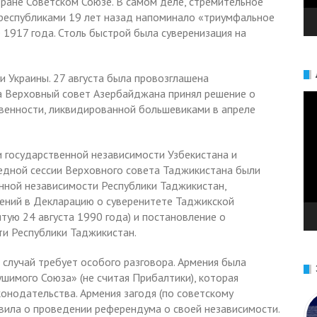
ране Советском Союзе. В самом деле, стремительное
республиками 19 лет назад напоминало «триумфальное
 1917 года. Столь быстрой была суверенизация на
и Украины. 27 августа была провозглашена
а Верховный совет Азербайджана принял решение о
Ви
венности, ликвидированной большевиками в апреле
и государственной независимости Узбекистана и
редной сессии Верховного совета Таджикистана были
енной независимости Республики Таджикистан,
ений в Декларацию о суверенитете Таджикской
тую 24 августа 1990 года) и постановление о
ти Республики Таджикистан.
 случай требует особого разговора. Армения была
шимого Союза» (не считая Прибалтики), которая
онодательства. Армения загодя (по советскому
явила о проведении референдума о своей независимости.