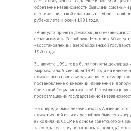
самых популярных тогда ещё в нашей общей ст
обретение независимости бывшими союзными 
шествие советской власти» в октябре — ноябре
рубеже лета и осени 1991 года.
24 августа принята Декларация о независимост
независимость Республики Молдова. 30 август
«восстановлении» азербайджанской государст
1920 года.
31 августа 1991 года были приняты деклараци
Кыргызстана. 9 сентября 1991 года на внеоче
единогласно приняты: заявление о государств
постановление о внесении изменений и дополн
Советской Социалистической Республики (приня
провозглашении государственной независимос
На очереди была независимость Армении. Этот
единственной из всех республик бывшего «неру
выходила из СССР на основе советского же зак
законодательству полагалось за полгода) объ