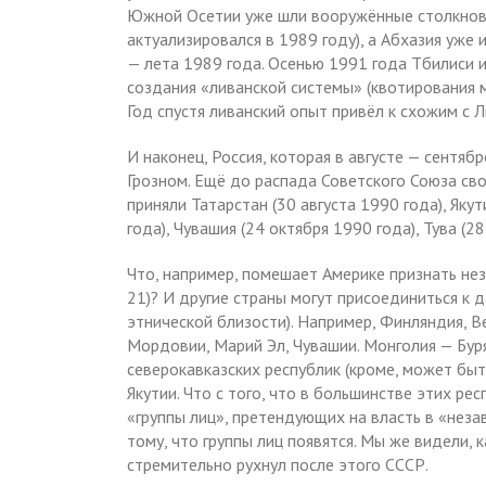
Южной Осетии уже шли вооружённые столкнове
актуализировался в 1989 году), а Абхазия уже
— лета 1989 года. Осенью 1991 года Тбилиси
создания «ливанской системы» (квотирования м
Год спустя ливанский опыт привёл к схожим с 
И наконец, Россия, которая в августе — сентяб
Грозном. Ещё до распада Советского Союза св
приняли Татарстан (30 августа 1990 года), Якут
года), Чувашия (24 октября 1990 года), Тува (28
Что, например, помешает Америке признать нез
21)? И другие страны могут присоединиться к д
этнической близости). Например, Финляндия, В
Мордовии, Марий Эл, Чувашии. Монголия — Бурят
северокавказских республик (кроме, может быть
Якутии. Что с того, что в большинстве этих ре
«группы лиц», претендующих на власть в «неза
тому, что группы лиц появятся. Мы же видели, 
стремительно рухнул после этого СССР.