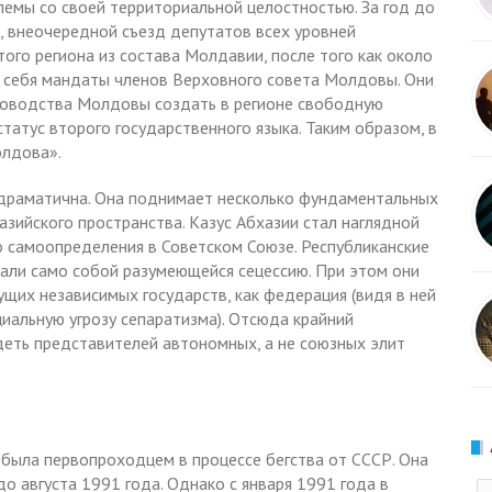
емы со своей территориальной целостностью. За год до
а, внеочередной съезд депутатов всех уровней
ого региона из состава Молдавии, после того как около
с себя мандаты членов Верховного совета Молдовы. Они
уководства Молдовы создать в регионе свободную
статус второго государственного языка. Таким образом, в
олдова».
драматична. Она поднимает несколько фундаментальных
азийского пространства. Казус Абхазии стал наглядной
 самоопределения в Советском Союзе. Республиканские
али само собой разумеющейся сецессию. При этом они
щих независимых государств, как федерация (видя в ней
иальную угрозу сепаратизма). Отсюда крайний
еть представителей автономных, а не союзных элит
 была первопроходцем в процессе бегства от СССР. Она
о августа 1991 года. Однако с января 1991 года в