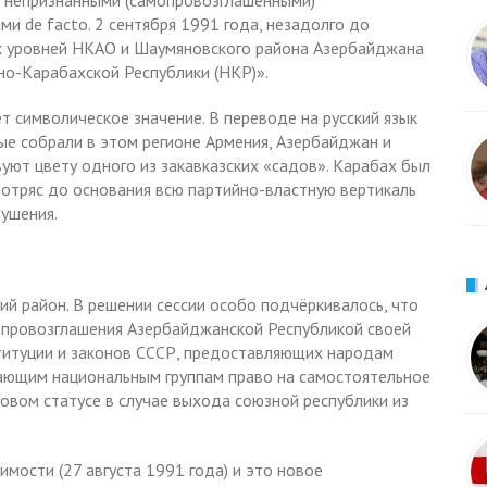
т непризнанными (самопровозглашёнными)
и de facto. 2 сентября 1991 года, незадолго до
ех уровней НКАО и Шаумяновского района Азербайджана
но-Карабахской Республики (НКР)».
т символическое значение. В переводе на русский язык
ые собрали в этом регионе Армения, Азербайджан и
вуют цвету одного из закавказских «садов». Карабах был
отряс до основания всю партийно-властную вертикаль
рушения.
й район. В решении сессии особо подчёркивалось, что
 провозглашения Азербайджанской Республикой своей
титуции и законов СССР, предоставляющих народам
ающим национальным группам право на самостоятельное
овом статусе в случае выхода союзной республики из
мости (27 августа 1991 года) и это новое