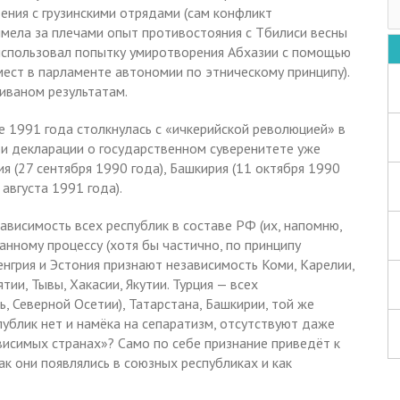
ния с грузинскими отрядами (сам конфликт
 имела за плечами опыт противостояния с Тбилиси весны
 использовал попытку умиротворения Абхазии с помощью
ест в парламенте автономии по этническому принципу).
Ливаном результатам.
ре 1991 года столкнулась с «ичкерийской революцией» в
ои декларации о государственном суверенитете уже
ия (27 сентября 1990 года), Башкирия (11 октября 1990
 августа 1991 года).
ависимость всех республик в составе РФ (их, напомню,
анному процессу (хотя бы частично, по принципу
енгрия и Эстония признают независимость Коми, Карелии,
ии, Тывы, Хакасии, Якутии. Турция — всех
, Северной Осетии), Татарстана, Башкирии, той же
спублик нет и намёка на сепаратизм, отсутствуют даже
висимых странах»? Само по себе признание приведёт к
как они появлялись в союзных республиках и как