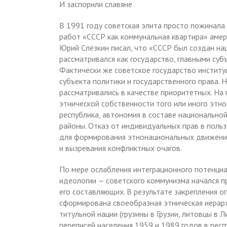
И заспорили славяне
В 1991 году советская элита просто пожинала 
работ «СССР как коммунальная квартира» амер
Юрий Слёзкин писал, что «СССР был создан на
рассматривался как государство, главными суб
Фактически же советское государство институ
субъекта политики и государственного права. Н
рассматривались в качестве приоритетных. На
этнической собственности того или иного этн
республика, автономия в составе национальной
районы. Отказ от индивидуальных прав в поль
для формирования этнонациональных движени
и вызревания конфликтных очагов.
По мере ослабления интеграционного потенциа
идеологии — советского коммунизма начался п
его составляющих. В результате закрепления 
сформирована своеобразная этническая иерарх
титульной нации (грузины в Грузии, литовцы в 
переписей населения 1959 и 1989 годов в респ