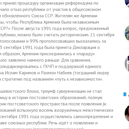
и принял процедуру организации референдума по
ачало отказ республики от участия в общесоюзном
и обновлённого Союза ССР. Жителям же Армении
 вы, чтобы Республика Армения была независимым
ССР?» После августа 1991 года вопрос, предложенный
публики, можно было считать риторическим. 21 сентября
 голосовании и 99% проголосовавших высказались за
23 сентября 1991 года была принята Декларация о
м образом, Армения присоединилась к «параду»
ыло заявлено намного раньше. Для сравнения,
олидаризировались с ГКЧП и поддержкой единого
тча Ислам Каримов и Рахмон Набиев (тогдашний лидер
 стратегию под названием «путь к независимости».
ьшевистского блока, триумф суверенизации не стал
ницу в истории постсоветских образований, полную
рии постсоветского пространства после появления (и
зований вспыхнуло восемь вооружённых межэтнических
 сентября 1991 года осуществлялись самоопределение и
аве союзных республик. Речь идёт о появлении и