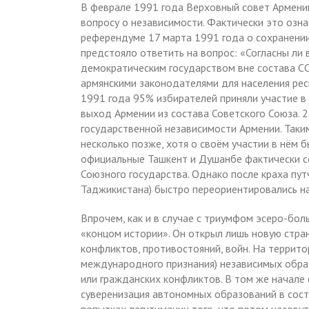
В феврале 1991 года Верховный совет Армени
вопросу о независимости. Фактически это озн
референдуме 17 марта 1991 года о сохранени
предстояло ответить на вопрос: «Согласны ли
демократическим государством вне состава С
армянскими законодателями для населения рес
1991 года 95% избирателей приняли участие в
выход Армении из состава Советского Союза. 
государственной независимости Армении. Таки
несколько позже, хотя о своём участии в нём б
официальные Ташкент и Душанбе фактически с
Союзного государства. Однако после краха пу
Таджикистана) быстро переориентировались на
Впрочем, как и в случае с триумфом эсеро-бол
«концом истории». Он открыл лишь новую стра
конфликтов, противостояний, войн. На террито
международного признания) независимых обра
или гражданских конфликтов. В том же начале
суверенизация автономных образований в сост