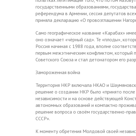
попытках легитимации того, что потом назову
государственными образованиями, государствам
референдума в Армении, сессия депутатов вс
приняла декларацию «О провозглашении Нагор
Само географическое название «Карабах» имее
оно означает «чёрный сад». Те «плоды», котор
Россия начиная с 1988 года, вполне соответст
первым межэтническим конфликтом, который п
Советского Союза и стал детонатором его раз
Замороженная война
Территория НКР включала НКАО и Шаумяновски
решение о создании НКР было «принято после
независимости и на основе действующей Конс
автономных образований и компактно прожив
решение вопроса о своём государственно-прав
СССР».
К моменту обретения Молдовой своей независи