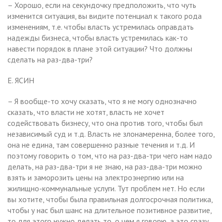
– Хорошо, если на секундочку предположить, что чуть
изменится ситуация, вы видите потенциал к такого рода
изменениям, т.е. чтобы власть устремилась оправдать
надежды бизнеса, чтобы власть устремилась как-то
навести порядок в плане этой ситуации? Что должны
сделать на раз-два-три?
Е. ЯСИН
– Я вообще-то хочу сказать, что я не могу однозначно
сказать, что власти не хотят, власть не хочет
содействовать бизнесу, что она против того, чтобы был
независимый суд и т.д. Власть не злонамеренна, более того,
она не едина, там совершенно разные течения и т.д. И
поэтому говорить о том, что на раз-два-три чего нам надо
делать, на раз-два-три я не знаю, на раз-два-три можно
взять и заморозить цены на электроэнергию или на
жилищно-коммунальные услуги. Тут проблем нет. Но если
вы хотите, чтобы была правильная долгосрочная политика,
чтобы у нас был шанс на длительное позитивное развитие,
то для этого нужно делать то, о чем я говорю, а это сразу