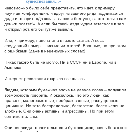
существования…»
невозможно было себе представить, что идет, к примеру,
научная конференция, и вдруг из заднего ряда поднимается
дядя и говорит: «Да козлы вы все и болтуны, за что только вам
деньги платят!». А если бы такой дядя чудом затесался в зал
и открыл рот, его бы тут же вывели.
Или, к примеру, напечатана в газете статья. А весь
следующий номер – письма читателей. Бранные, но при этом
с ошибками (даже в нецензурных словах).
Никак такого быть не могло. Ни в СССР, ни в Европе, ни в
Америке.
Интернет-революция открыла все шлюзы.
Людям, которым бумажная эпоха не давала слова – получили
возможность говорить. И оказалось, что это люди, как
правило, малограмотные, необразованные, распущенные,
циничные. Но зато беспредельно, беззаветно, бессмысленно
злобные. Они очень активны и агрессивны. Но при этом
сентиментальны.
Они ненавидят правительство и бунтовщиков, очень богатых и