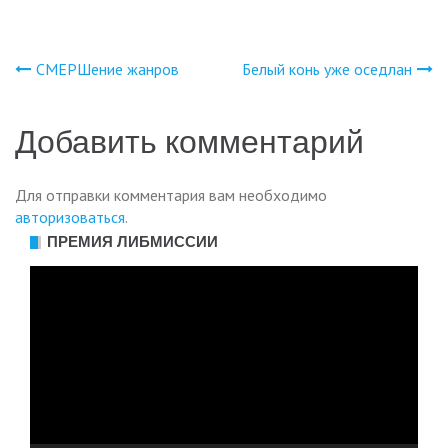
СМЕРШение жанров
Белый конь уже оседлан
Навигация
по
Добавить комментарий
записям
Для отправки комментария вам необходимо
авторизоваться
.
ПРЕМИЯ ЛИБМИССИИ
Видеоплеер