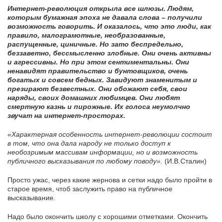
Интернет-революция открыла все шлюзы. Людям,
которым бумажная эпоха не давала слова – получили
возможность говорить. И оказалось, что это люди, как
правило, малограмотные, необразованные,
распущенные, циничные. Но зато беспредельно,
беззаветно, бессмысленно злобные. Они очень активны
и агрессивны. Но при этом сентиментальны. Они
ненавидят правительство и бунтовщиков, очень
богатых и совсем бедных. Завидуют знаменитым и
презирают безвестных. Они обожают себя, свои
наряды, своих домашних любимцев. Они любят
смертную казнь и пирожные. Их голоса неумолчно
звучат на интернет-просторах.
«Характерная особенность интернет-революции состоит
в том, что она дала народу не только доступ к
необозримым массивам информации, но и возможность
публичного высказывания по любому поводу».
(И.В.Сталин)
Просто ужас, через какие жернова и сетки надо было пройти в
старое время, чтоб заслужить право на публичное
высказывание.
Надо было окончить школу с хорошими отметками. Окончить