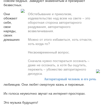
совсем бедных. Завидуют знаменитым и презирают
безвестных.
Они
Обстебывание и приколизм,
обожают
издевательство над всем на свете – это
себя,
оборотная сторона авторитарного
свои
раздувания, авторитарного
наряды,
возвеличивания.
своих
домашних
Можно от этого избавиться, хоть отчасти,
хоть когда-то?
Несвоевременный вопрос.
Сначала нужно постараться осознать –
даже не осознать, а хотя бы ощутить,
пережить – убожество авторитарного
дискурса.
Авторитарный человек и его речь
любимцев. Они любят смертную казнь и пирожные.
Их голоса неумолчно звучат на интернет-просторах.
Это музыка будущего!