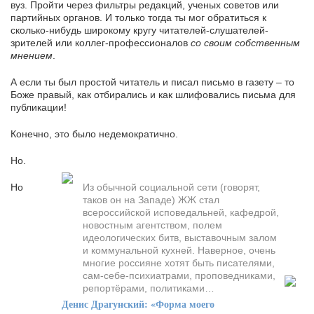
вуз. Пройти через фильтры редакций, ученых советов или
партийных органов. И только тогда ты мог обратиться к
сколько-нибудь широкому кругу читателей-слушателей-
зрителей или коллег-профессионалов
со своим собственным
мнением
.
А если ты был простой читатель и писал письмо в газету – то
Боже правый, как отбирались и как шлифовались письма для
публикации!
Конечно, это было недемократично.
Но.
Но
Из обычной социальной сети (говорят,
таков он на Западе) ЖЖ стал
всероссийской исповедальней, кафедрой,
новостным агентством, полем
идеологических битв, выставочным залом
и коммунальной кухней. Наверное, очень
многие россияне хотят быть писателями,
сам-себе-психиатрами, проповедниками,
репортёрами, политиками…
Денис Драгунский: «Форма моего