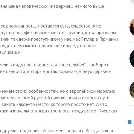
меня цена человеческих «издержек» намного выше
неоднозначность, и остается суть, существо. А по
 будут его «эффективные» методы руководства признаны
нан таким же преступником у нас, как Гитлер в Германии
р будет невозможно движение вперед, по пути
вилизации.
имею в виду противопоставление церквей. Наоборот.
е ценности, которые, я так понимаю, у двух церквей-
ранением своих особенностей, но с европейской моралью
модель особой русской цивилизации и особого пути.
занять какое-то место, которого просто нет. А что
таки изначально, когда строилось государство, Киевская
м другую тенденцию. И это меня печалит. Все дальше и