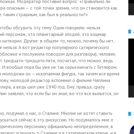
обложках. Модератор поставил вопрос: «Правильно ли
ра опасным — с той точки зрения, что он становится как
е таким страшным, как был в реальности?»
чтобы обсудить эту тему. Одни говорили: нельзя
кий персонаж, это планетарный злодей, это кошмар
 натворил. Другие: в общем-то, можно, почему бы нет,
Ви
же нельзя. А вот редактор популярного сатирического
 обложке и послужила поводом для разговора), человек
ет тридцати-тридцати пяти, посчитал, что можно, ведь
. И вообще пора бы уже не так серьезничать с Гитлером,
я молодежи он — ископаемая фигура, так зачем все время
слову, молодой редактор вспомнил о фильме Чаплина
ера, а ведь шел уже 1940 год. Ему, правда, сразу
ин заявлял, что если бы он знал, во что все выльется, он
но, подумал о нас, о Сталине. Многие не хотят ставить
ускаться сейчас в эту дискуссию. Но подумалось мне о
сторическому персонажу официально неопределенное, в
ожно услышать о Сталине и в сатирическом ключе, и в