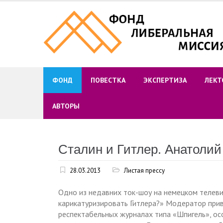
Skip
to
content
ФОНД
ПОВЕСТКА
ЭКСПЕРТИЗА
ЛЕКТ
АВТОРЫ
Сталин и Гитлер. Анатоли
28.03.2013
Листая прессу
Одно из недавних ток-шоу на немецком телев
карикатуризировать Гитлера?» Модератор прив
респектабельных журналах типа «Шпигель», ос