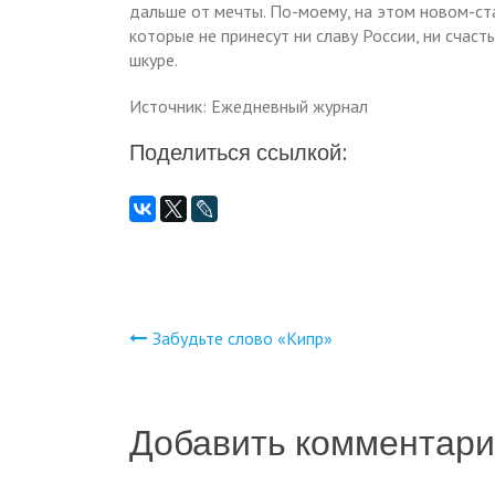
дальше от мечты. По-моему, на этом новом-ст
которые не принесут ни славу России, ни счас
шкуре.
Источник: Ежедневный журнал
Поделиться ссылкой:
Забудьте слово «Кипр»
Навигация
по
Добавить комментар
записям