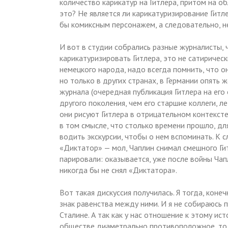
количество карикатур на Гитлера, притом на 
это? Не является ли карикатуризирование Гитле
бы комиксным персонажем, а следовательно, н
И вот в студии собрались разные журналисты, 
карикатуризировать Гитлера, это не сатиричес
немецкого народа, надо всегда помнить, что он
но только в других странах, в Германии опять 
журнала (очередная публикация Гитлера на его
другого поколения, чем его старшие коллеги, л
они рисуют Гитлера в отрицательном контексте
в том смысле, что столько времени прошло, дл
водить экскурсии, чтобы о нем вспоминать. К 
«Диктатор» — мол, Чаплин снимал смешного Гитл
парировали: оказывается, уже после войны Чапл
никогда бы не снял «Диктатора».
Вот такая дискуссия получилась. Я тогда, конеч
знак равенства между ними. И я не собираюсь п
Сталине. А так как у нас отношение к этому и
обществе диаметрально противоположное, то м