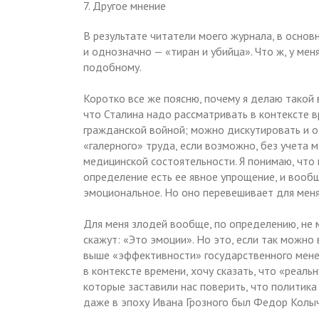
7. Другое мнение
В результате читатели моего журнала, в основ
и однозначно — «тиран и убийца». Что ж, у мен
подобному.
Коротко все же поясню, почему я делаю такой 
что Сталина надо рассматривать в контексте 
гражданской войной; можно дискутировать и о 
«галерного» труда, если возможно, без учета м
медицинской состоятельности. Я понимаю, что в
определение есть ее явное упрощение, и вообщ
эмоциональное. Но оно перевешивает для меня
Для меня злодей вообще, по определению, не м
скажут: «Это эмоции». Но это, если так можно
выше «эффективности» государственного менед
в контексте времени, хочу сказать, что «реаль
которые заставили нас поверить, что политика 
даже в эпоху Ивана Грозного был Федор Колыч