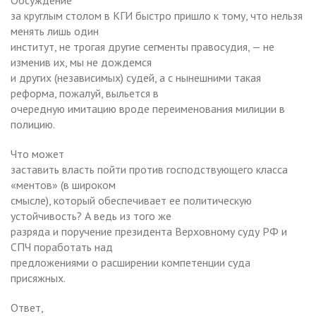
за круглым столом в КГИ быстро пришло к тому, что нельзя
менять лишь один
институт, не трогая другие сегменты правосудия, — не
изменив их, мы не дождемся
и других (независимых) судей, а с нынешними такая
реформа, пожалуй, выльется в
очередную имитацию вроде переименования милиции в
полицию.
Что может
заставить власть пойти против господствующего класса
«ментов» (в широком
смысле), который обеспечивает ее политическую
устойчивость? А ведь из того же
разряда и поручение президента Верховному суду РФ и
СПЧ поработать над
предложениями о расширении компетенции суда
присяжных.
Ответ,