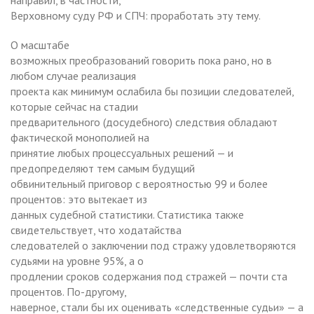
Верховному суду РФ и СПЧ: проработать эту тему.
О масштабе
возможных преобразований говорить пока рано, но в
любом случае реализация
проекта как минимум ослабила бы позиции следователей,
которые сейчас на стадии
предварительного (досудебного) следствия обладают
фактической монополией на
принятие любых процессуальных решений — и
предопределяют тем самым будущий
обвинительный приговор с вероятностью 99 и более
процентов: это вытекает из
данных судебной статистики. Статистика также
свидетельствует, что ходатайства
следователей о заключении под стражу удовлетворяются
судьями на уровне 95%, а о
продлении сроков содержания под стражей — почти ста
процентов. По-другому,
наверное, стали бы их оценивать «следственные судьи» — а