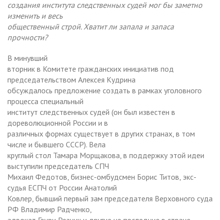
создания института следственных судей мог бы заметно
изменить и весь
общественный строй. Хватит ли запала и запаса
прочности?
В минувший
вторник в Комитете гражданских инициатив под
председательством Алексея Кудрина
обсуждалось предложение создать в рамках уголовного
процесса специальный
институт следственных судей (он был известен в
дореволюционной России и в
различных формах существует в других странах, в том
числе и бывшего СССР). Вела
круглый стол Тамара Морщакова, в поддержку этой идеи
выступили председатель СПЧ
Михаил Федотов, бизнес-омбудсмен Борис Титов, экс-
судья ЕСПЧ от России Анатолий
Ковлер, бывший первый зам председателя Верховного суда
РФ Владимир Радченко,
адвокат Генри Резник и другие не последние в стране