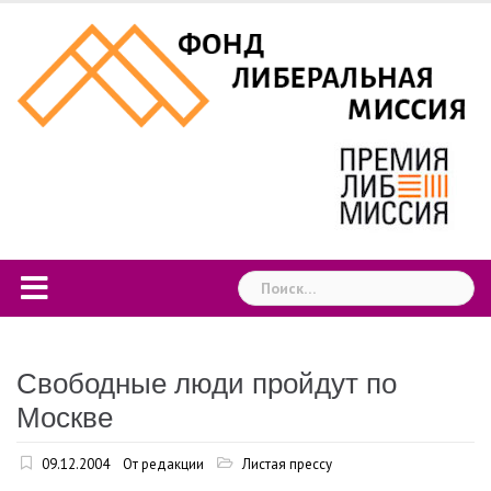
Skip
to
content
Найти:
Свободные люди пройдут по
Москве
09.12.2004
От редакции
Листая прессу