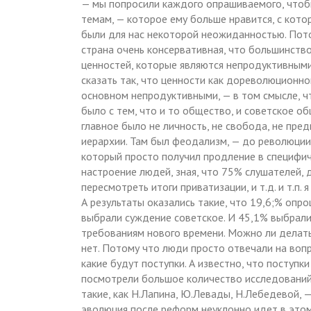
— мы попросили каждого опрашиваемого, чтобы
темам, — которое ему больше нравится, с котор
были для нас некоторой неожиданностью. Пото
страна очень консервативная, что большинство
ценностей, которые являются непродуктивными,
сказать так, что ценности как дореволюционног
основном непродуктивными, — в том смысле, ч
было с тем, что и то общество, и советское о
главное было не личность, не свобода, не пре
иерархии. Там был феодализм, — до революции
который просто получил продление в специфич
настроение людей, зная, что 75% слушателей,
пересмотреть итоги приватизации, и т.д. и т.п.
А результаты оказались такие, что 19,6;% оп
выбрали суждение советское. И 45,1% выбрал
требованиям нового времени. Можно ли делать
нет. Потому что люди просто отвечали на вопро
какие будут поступки. А известно, что поступк
посмотрели большое количество исследований,
такие, как Н.Лапина, Ю.Левады, Н.Лебедевой, —
эволюция после реформ неуклонно идет в этом