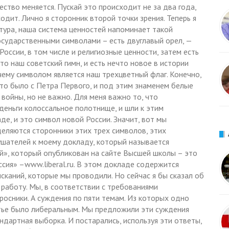
ество меняется. Пускай это происходит не за два года,
ходит. Лично я сторонник второй точки зрения. Теперь я
ьтура, наша система ценностей напоминает такой
осударственными символами – есть двуглавый орел, —
оссии, в том числе и религиозные ценности, затем есть
это наш советский гимн, и есть нечто новое в истории
чему символом является наш трехцветный флаг. Конечно,
 это было с Петра Первого, и под этим знаменем белые
войны, но не важно. Для меня важно то, что
 деньги колоссальное полотнище, и шли к этим
е, и это символ новой России. Значит, вот мы
деляются сторонники этих трех символов, этих
лушателей к моему докладу, который называется
й», который опубликован на сайте Высшей школы – это
ссия» –www.liberal.ru. В этом докладе содержится
сканий, которые мы проводили. Но сейчас я бы сказал об
работу. Мы, в соответствии с требованиями
просники. А суждения по пяти темам. Из которых одно
етье было либеральным. Мы предложили эти суждения
артная выборка. И постарались, используя эти ответы,