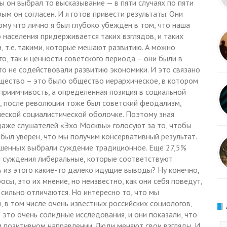
 он выбрал то высказывание — в пяти случаях по пяти
ым он согласен. И я готов привести результаты. Они
му что лично я был глубоко убежден в том, что наша
 населения придерживается таких взглядов, и таких
 т.е. такими, которые мешают развитию. А можно
о, так и ценности советского периода – они были в
то не содействовали развитию экономики. И это связано
бщество – это было общество иерархическое, в котором
дприимчивость, а определенная позиция в социальной
, после революции тоже был советский феодализм,
еской социалистической оболочке. Поэтому зная
 даже слушателей «Эхо Москвы» голосуют за то, чтобы
 я был уверен, что мы получим консервативный результат.
рошенных выбрали суждение традиционное. Еще 27,5%
и суждения либеральные, которые соответствуют
 из этого какие-то далеко идущие выводы? Ну конечно,
сы, это их мнение, но неизвестно, как они себя поведут,
и сильно отличаются. Но интересно то, что мы
 в том числе очень известных российских социологов,
 это очень солидные исследования, и они показали, что
 позитивном направлении. Люди меняют свои взгляды. И