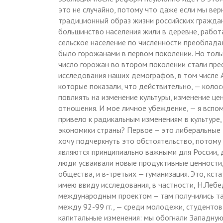
это не случайно, потому что даже если мы вер
традиционный образ жизни российских граждан 
большинство населения жили в деревне, работал
сельское население по численности преоблада
было горожанами в первом поколении. Но тольк
число горожан во втором поколении стали пре
исследования наших демографов, в том числе А
которые показали, что действительно, — колос
повлиять на изменение культуры, изменение це
отношения. И мое личное убеждение, — я вспом
привело к радикальным изменениям в культуре
экономики страны? Первое – это либеральные
хочу подчеркнуть это обстоятельство, потому
являются принципиально важными для России, д
люди усваивали новые продуктивные ценности
общества, и в-третьих — гуманизация. Это, кста
имею ввиду исследования, в частности, Н.Лебе
международным проектом – там получились так
между 92-99 гг., — среди молодежи, студенто
капитальные изменения: мы обогнали Западную 