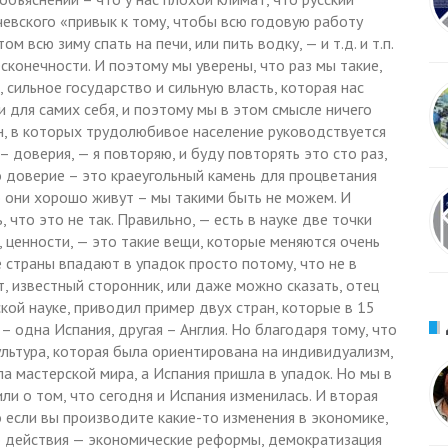
чевского «привык к тому, чтобы всю годовую работу
 всю зиму спать на печи, или пить водку, — и т.д. и т.п.
сконечности. И поэтому мы уверены, что раз мы такие,
 сильное государство и сильную власть, которая нас
 для самих себя, и поэтому мы в этом смысле ничего
н, в которых трудолюбивое население руководствуется
 доверия, — я повторяю, и буду повторять это сто раз,
о доверие – это краеугольный камень для процветания
то они хорошо живут – мы такими быть не можем. И
, что это не так. Правильно, — есть в науке две точки
а, ценности, — это такие вещи, которые меняются очень
 страны впадают в упадок просто потому, что не в
т, известный сторонник, или даже можно сказать, отец
ой науке, приводил пример двух стран, которые в 15
 одна Испания, другая – Англия. Но благодаря тому, что
ультура, которая была ориентирована на индивидуализм,
ла мастерской мира, а Испания пришла в упадок. Но мы в
ли о том, что сегодня и Испания изменилась. И вторая
о если вы производите какие-то изменения в экономике,
о действия — экономические реформы, демократизация