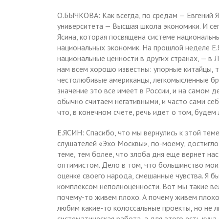
О.БЫЧКОВА: Как всегда, по средам — Евгений 
университета — Высшая школа экономики. И се
Ясина, которая посвящена системе национальн
национальных экономик. На прошлой неделе Е.Я
национальные ценности в других странах, — в Л
нам всем хорошо известны: упорные китайцы, 
честолюбивые американцы, легкомысленные браз
значение это все имеет в России, и на самом 
обычно считаем негативными, и часто сами себ
что, в конечном счете, речь идет о том, будем
Е.ЯСИН: Спасибо, что мы вернулись к этой теме. 
слушателей «Эхо Москвы», по-моему, достигло
теме, тем более, что злоба дня еще вернет нас
оптимистом. Дело в том, что большинство мои
оценке своего народа, смешанные чувства. Я бы
комплексом неполноценности. Вот мы такие ве
почему-то живем плохо. А почему живем плохо
любим какие-то колоссальные проекты, но не л
систематическая работа, а для этого есть куча