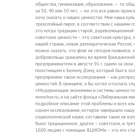
общества, гуманизация, образование, — то общ
за 30, 40 или 50 лет, — но это все равно проис
хочу сказать о наших ценностях. Мне наша кул
трехслойный пирог, в соответствии с нашими г
это когда традиции старой, дореволюционной Р
советские ценности – это советская культура, 
нашей страны, новая демократическая Россия, 
можно сказать, что флаг не сегодня появился,
добровольцы сражались во время Гражданской 
предприниматели в августе 91 г. сшили за свои
полотнищем к Белому Дому, который был в осад
предприняли такое исследование – как распре
ценностей. В принципе, я бы хотел отослать с
«Модернизация экономики и системы ценносте
www.hse.ru, и на сайте фонда «Либеральная ми
подробное описание этой проблемы и всех изы
одном исследовании, которое завершало нашу 
социологической науки, составили такие не во
было традиционное, другое – советское, и тр
1600 людям с помощью ВЦИОМа – это его станд