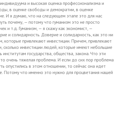
 индивидуума и высокая оценка профессионализма и
боды, в оценке свободы и демократии, в оценке
ме. И я думаю, что на следующем этапе это для нас
нуть почему, — потому что гуманизм это не просто
к и т.д. Гуманизм, — я скажу как экономист, —
рие и солидарность. Доверие и солидарность, как это ни
м, которые привлекают инвестиции. Причем, привлекают
ии, сколько инвестиции людей, которые имеют небольшие
ь институтам государства, общества, закона. Что эти
 это очень тяжелая проблема. И если до сих пор проблема
уть опустились в этом отношении, то сейчас она идет
ое. Потому что именно это нужно для процветания нашей