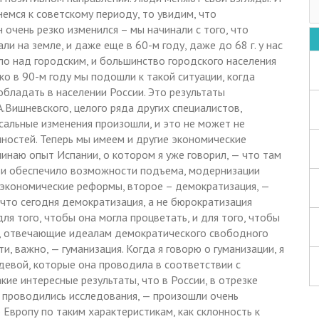
немся к советскому периоду, то увидим, что
очень резко изменился – мы начинали с того, что
и на земле, и даже еще в 60-м году, даже до 68 г. у нас
ло над городским, и большинство городского населения
о в 90-м году мы подошли к такой ситуации, когда
обладать в населении России. Это результаты
.Вишневского, целого ряда других специалистов,
сальные изменения произошли, и это не может не
нностей. Теперь мы имеем и другие экономические
инаю опыт Испании, о котором я уже говорил, — что там
, и обеспечило возможности подъема, модернизации
 экономические реформы, второе – демократизация, —
 что сегодня демократизация, а не бюрократизация
ля того, чтобы она могла процветать, и для того, чтобы
, отвечающие идеалам демократического свободного
ти, важно, — гуманизация. Когда я говорю о гуманизации, я
девой, которые она проводила в соответствии с
ие интересные результаты, что в России, в отрезке
в проводились исследования, — произошли очень
Европу по таким характеристикам, как склонность к