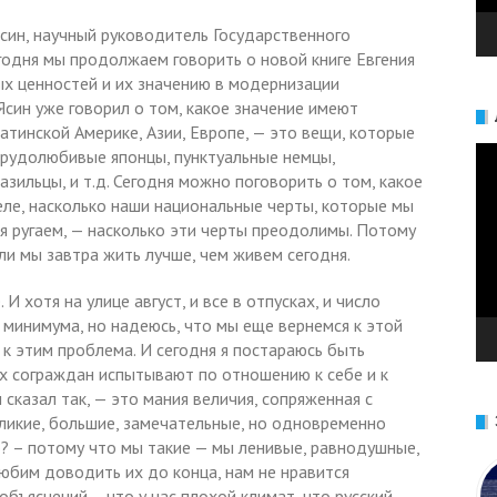
Ясин, научный руководитель Государственного
годня мы продолжаем говорить о новой книге Евгения
ых ценностей и их значению в модернизации
син уже говорил о том, какое значение имеют
атинской Америке, Азии, Европе, — это вещи, которые
Ви
трудолюбивые японцы, пунктуальные немцы,
ильцы, и т.д. Сегодня можно поговорить о том, какое
деле, насколько наши национальные черты, которые мы
я ругаем, — насколько эти черты преодолимы. Потому
 ли мы завтра жить лучше, чем живем сегодня.
И хотя на улице август, и все в отпусках, и число
 минимума, но надеюсь, что мы еще вернемся к этой
 к этим проблема. И сегодня я постараюсь быть
х сограждан испытывают по отношению к себе и к
 сказал так, — это мания величия, сопряженная с
ликие, большие, замечательные, но одновременно
? – потому что мы такие — мы ленивые, равнодушные,
юбим доводить их до конца, нам не нравится
 объяснений – что у нас плохой климат, что русский