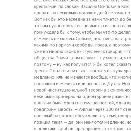
крестьянин, по словам Василия Осиповича Клю
сделать за несколько погожих дней летом», потом
Вот как бы это наследие за нами тянется до бе
то нам нужно обязательно иметь сильного царя,
принуждала бы к тому, чтобы мы что-то делали
изменить не можем. Скажем, достоинства стра
какими-то нормами свободы, права, а поэтому –
уже во многих своих выступлениях говорил, чт
общества. Значит, нам не указ – ну мало ли, ч
поэтому — ну, как получится. Я бы хотел сказать
зрения. Одна говорит так – институты, культур
медленно, или не меняются вообще. Что многие
состоянии изменить свои ценности. Дуглас Нор
новой институциональной теории в экономическ
веке были примерно на одном уровне развития –
в Англии была одна система ценностей, одна к
предприимчивость, — Англия через 300 лет ста
прошлый раз, когда обсуждали эту тему, говори
позиция такая — да, они меняются медленно, н
в политике, вообще предпринимаются какие-т