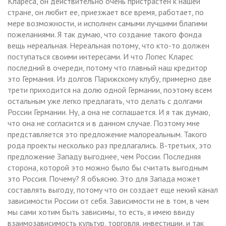
Клареса, он действительно очень пристрастен к нашей
стране, он любит ее, приезжает все время, работает, по
мере возможности, и исполнен самыми лучшими благими
пожеланиями. Я так думаю, что создание такого фонда
вещь нереальная. Нереальная потому, что кто-то должен
поступаться своими интересами. И что Лопес Кларес
последний в очереди, потому что главный наш кредитор
это Германия. Из долгов Парижскому клубу, примерно две
трети приходится на долю одной Германии, поэтому всем
остальным уже легко предлагать, что делать с долгами
России Германии. Ну, а она не соглашается. И я так думаю,
что она не согласится и в данном случае. Поэтому мне
представляется это предложение малореальным. Такого
рода проекты несколько раз предлагались. В-третьих, это
предложение Западу выгоднее, чем России. Последняя
сторона, которой это можно было бы считать выгодным
это Россия. Почему? Я объясню. Это для Запада может
составлять выгоду, потому что он создает еще некий канал
зависимости России от себя. Зависимости не в том, в чем
мы сами хотим быть зависимы, то есть, я имею ввиду
взаимозависимость культур, торговля, инвестиции, и так