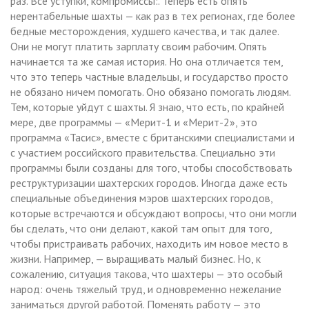
раз. Все уступки, компромиссы:. Теперь есть опять
нерентабельные шахты — как раз в тех регионах, где более
бедные месторождения, худшего качества, и так далее.
Они не могут платить зарплату своим рабочим. Опять
начинается та же самая история. Но она отличается тем,
что это теперь частные владельцы, и государство просто
не обязано ничем помогать. Оно обязано помогать людям.
Тем, которые уйдут с шахты. Я знаю, что есть, по крайней
мере, две программы — «Мерит-1 и «Мерит-2», это
программа «Тасис», вместе с британскими специалистами и
с участием российского правительства. Специально эти
программы были созданы для того, чтобы способствовать
реструктуризации шахтерских городов. Иногда даже есть
специальные объединения мэров шахтерских городов,
которые встречаются и обсуждают вопросы, что они могли
бы сделать, что они делают, какой там опыт для того,
чтобы пристраивать рабочих, находить им новое место в
жизни. Например, — выращивать малый бизнес. Но, к
сожалению, ситуация такова, что шахтеры — это особый
народ: очень тяжелый труд, и одновременно нежелание
заниматься другой работой. Поменять работу — это