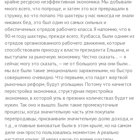
крайне ресурсно неэффективная экономика. Мы добывали
много всего, что попроще, и затем это все превращали в
стружку, во что попало. Но шахтеры у нас никогда не знали
никаких бед, это был один из самых сильных и
обеспеченных отрядов рабочего класса. Я напомню, что в
90-м году шахтеры, прежде всего, Кузбасса, были одним из
отрядов организованного рабочего движения, которые
способствовали приходу к власти президента Ельцина, и
выступали за рыночную экономику. Честно сказать… — я
сейчас могу это сказать, — не от большого ума они были…
мы все были такие эмоционально заряженными, но быстро
совершенно очевидно. Что первыми, кто падет жертвой
рыночных реформ, будут угольщики. Потому что начнется
перестройка экономика, структурная перестройка
экономики, в которой угль в прежних количествах будет не
нужен. Так оно и вышло. Были такие промежуточные
процессы, когда значительную часть угля покупали
перепродавцы, присваивали значительную долю дохода, и
т.д., и главные виноватые были в этом крыле, но на самом
деле они просто пользовались моментом. А реально
наступал кризис. И через какое-то время шахтеры