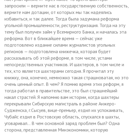
запросили — верните нас в государственную собственность,
верните нам дотации, от которых мы так надеялись
избавиться, и так далее. Тогда была задумана реформа
угольной промышленности, реструктуризация. Тогда на эту
тему был получен займ у Всемирного Банка, и началась эта
реформа. Вот в ближайшее время — сейчас уже
подготовлено издание силами журналистов угольных
регионов — подготовлена книжечка, которая будет
рассказывать об этой реформе, в том числе, устами
непосредственных участников. И шахтеров, в том числе и
тех, кто является шахтерами сегодня. Я прочитал эту
книжку, она, конечно, немножко такая страшноватая, но это
очень ценный опыт. В чем? Я помню время этих реформ, я
тогда работал в правительстве, это был страшнейший
накал страстей. Я напомню вам истории, когда шахтеры
перекрывали Сибирскую магистраль в районе Анжеро-
Судженска, г.Сысуев, вице-премьер, ездил их успокаивать,
Чубайс ездил в Ростовскую область, спускался в шахты,
уговаривал… В чем основной заряд проблем был? Одна
сторона, представленная Минэкономики, которую