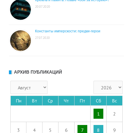
Кремль и память. Новые «бои за историю»?
20.07.2020
Константы имперскости: предки-герои
27.07.2020
АРХИВ ПУБЛИКАЦИЙ
Пн
Вт
Ср
Чт
Пт
Сб
Вс
1
2
3
4
5
6
7
8
9