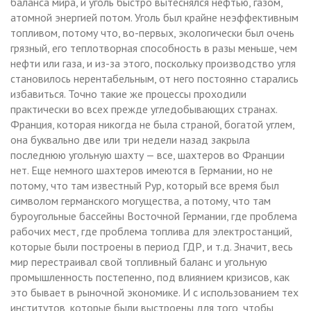
баланса мира, и уголь быстро вытеснялся нефтью, газом,
атомной энергией потом. Уголь был крайне неэффективным
топливом, потому что, во-первых, экологически был очень
грязный, его теплотворная способность в разы меньше, чем
нефти или газа, и из-за этого, поскольку производство угля
становилось нерентабельным, от него постоянно старались
избавиться. Точно такие же процессы проходили
практически во всех прежде угледобывающих странах.
Франция, которая никогда не была страной, богатой углем,
она буквально две или три недели назад закрыла
последнюю угольную шахту — все, шахтеров во Франции
нет. Еще немного шахтеров имеются в Германии, но не
потому, что там известный Рур, который все время был
символом германского могущества, а потому, что там
буроугольные бассейны Восточной Германии, где проблема
рабочих мест, где проблема топлива для электростанций,
которые были построены в период ГДР, и т.д. Значит, весь
мир перестраивал свой топливный баланс и угольную
промышленность постепенно, под влиянием кризисов, как
это бывает в рыночной экономике. И с использованием тех
институтов, которые были выстроены для того, чтобы