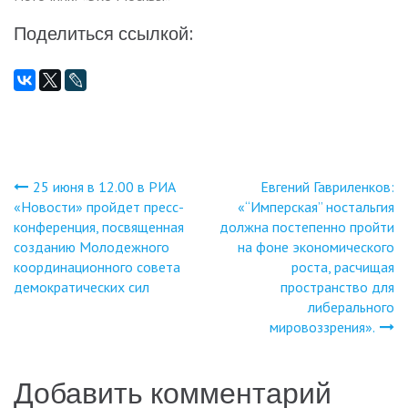
Поделиться ссылкой:
25 июня в 12.00 в РИА
Евгений Гавриленков:
Навигация
«Новости» пройдет пресс-
«“Имперская” ностальгия
конференция, посвященная
должна постепенно пройти
по
созданию Молодежного
на фоне экономического
координационного совета
роста, расчищая
записям
демократических сил
пространство для
либерального
мировоззрения».
Добавить комментарий