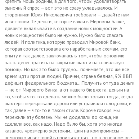
крепить мощь родины, а для того, чтобы удовлетворять
рыночный спрос — вот это не сразу укладывалось. И
сторонники Юрия Николаевича требовали — давайте нам
инвестиции. Те деньги, которые взяли в Мировом Банке,
давайте вкладывайте в создание новых мощностей. А
новых мощностей было не нужно. Нужно было спасать
людей. И политика, которую проводил Мировой банк,
которая соответствовала его наработанных схемам, его
опыту и так далее, заключалась в том, чтобы основную
часть денег тратить на закрытие шахт и на социальную
помощь. Но как это было трудно… понимаете, это же все
время идти против людей. Причем, страна бедная, 9% ВВП
дефицит федерального бюджета… Получить оттуда деньги
— не от Мирового Банка, а от нашего бюджета, деньги на
то, чтобы что-то сделать можно было только тогда, когда
шахтеры перекрывали дороги или устраивали голодовки, и
так далее — что-то в таком стиле. Короче говоря, мы
пережили эту болезнь. Мы не доделали до конца, не
сделали все, как надо. Надо было бы, хотя это иногда
казалось чрезмерно жестоким… шли на компромиссы —
немножко инвестиций в производство… но в основном все-