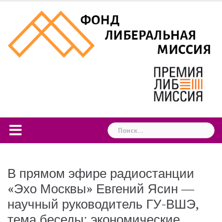
Skip
to
content
Найти:
В прямом эфире радиостанции
«Эхо Москвы» Евгений Ясин —
научный руководитель ГУ-ВШЭ,
тема беседы: экономические