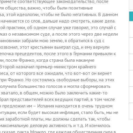
 примете соответствующее законодательство, после
для общества, важно, чтобы были позитивные
а, этой идеологии, чтобы не было негативных. В данном
начинается со слов, дальше надо смотреть, какие дела.
й практики, об одном случае уже говорил, это случай с
каз о независимом суде, а после этого через две недели
 чиновники забрали мою землю, я обратился в суд с
озвонил, этот крестьянин выиграл суд, и ему вернули
почка прецедентов, после этого в Германии привыкли к
и, после Франко, когда страна была накануне
 Второй назначил премьер-министром крайнего
еса, от которого все ожидали, что вот-вот он вернет
 при Франко. Но состоялись свободные выборы, на этих
олучила большинство голосов и могла сформировать
е хватало, в общем, можно было заключить какие-то
обрал представителей всех ведущих партий, в том числе
Он предложил им – Испания находится в очень трудном
итуации, если будет высокая инфляция, стало быть, мы не
я заработной платы, мы должны сделать так, чтобы
максимальную деловую активность и т.д. И кончилось
ы сказал, пакта Монкло, где каждая общественная сила в