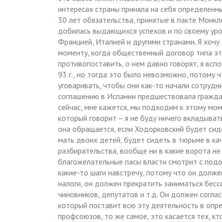
интересах страны приняла на себя определенн
30 лет обязательства, принятые в пакте Монкл
добилась выдающихся успехов и по своему уро
Францией, Италией и другими странами. Я хочу 
моменту, когда общественный договор типа это
противопоставить, о нем давно говорят, я всп
93 г., но тогда это было невозможно, потому ч
уговаривать, чтобы они как-то начали сотрудн
соглашению в Испании предшествовала граждан
сейчас, мне кажется, мы подходим к этому мом
который говорит – я не буду ничего вкладыват
она обращается, если Ходорковский будет сиде
мать двоих детей, будет сидеть в тюрьме в ка
разбирательства, вообще ни в какие ворота не 
благожелательные пасы власти смотрит с подоз
какие-то шаги навстречу, потому что он долже
налоги, он должен прекратить заниматься бес
чиновников, депутатов и т.д. Он должен соглас
который поставит всю эту деятельность в опре
профсоюзов, то же самое, это касается тех, к