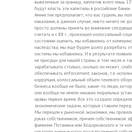
вывезенные за границу, заплатив всего лишь 13
будут класть эти капиталы в российские банки.
Амнистия предполагает, что вас судили, вы по
наказания, в данном случае, никто ничего не д
просто должны принять во внимание следующее 
считать и с 88 г., произошел колоссальный соц
состоянии оценить, мы избавились от коммунис
наследства, мы еще будем долго разгребать эт
системы мы избавились. И в результате появил
не присущи для нашей страны, в том числе и т
зарабатывать столько, сколько он может, сла
обеспечивать enforcement законов, т.е. исполн
коррупция, колоссальный объем теневого оборо
бизнеса вообще не было, какие-то люди, кото
они вообще не имели никаких моральных устано
нравы первое время. Все это создало определен
экономические задачи, которые ставили перед
Мы перешли к рыночной экономике, мы провели
руках собственников, причем собственников эф
фамилии Потанина или Ходорковского и те комп
ухватили жирные куски государственной собств