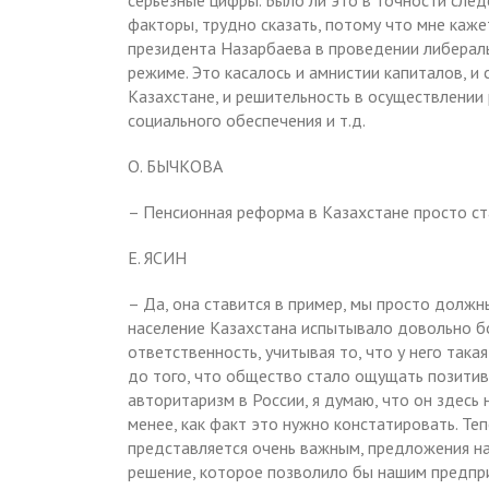
серьезные цифры. Было ли это в точности след
факторы, трудно сказать, потому что мне каж
президента Назарбаева в проведении либерал
режиме. Это касалось и амнистии капиталов, 
Казахстане, и решительность в осуществлении
социального обеспечения и т.д.
О. БЫЧКОВА
– Пенсионная реформа в Казахстане просто ст
Е. ЯСИН
– Да, она ставится в пример, мы просто должны
население Казахстана испытывало довольно бо
ответственность, учитывая то, что у него така
до того, что общество стало ощущать позитивн
авторитаризм в России, я думаю, что он здесь
менее, как факт это нужно констатировать. Те
представляется очень важным, предложения на
решение, которое позволило бы нашим предпр