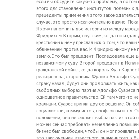
если вы обсудите какую-то проблему, а потом
этого для становления институтов, полезных 
прецеденты применения этого законодательств
случае, это просто исключительно важно. Пока 
Я хочу напомнить две истории из международно
Фридрихом Вторым, прусским, когда он издал у
крестьянин к нему прислал иск о том, что ваши
обвинением против вас. И Фридрих никому не п
землю. Это был прецедент. Последовала еще це
независимому суду. Второй прецедент в Испани
гражданской войны, когда король Хуан Карлос
реакционера, сторонника Франко Адольфо Суар
страну назад, будут они продолжать жить, как
свободных выборах партия Адольфо Суареса п
одноцветное правительство. Ей там чего-то н
коалиции. Суарес принял другое решение. Он с
социалистов, коммунистов, профсоюзы и т.д. 
положении, она не сможет выбраться из этой с
можем сейчас требовать немедленно повышени
бизнес был свободен, чтобы он мог проявлять 
это заключением известного, знаменитого, я б