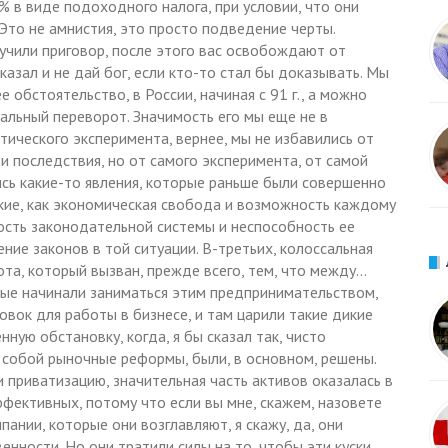
% в виде подоходного налога, при условии, что они
 Это не амнистия, это просто подведение черты.
лучили приговор, после этого вас освобождают от
оказал и не дай бог, если кто-то стал бы доказывать. Мы
обстоятельство, в России, начиная с 91 г., а можно
иальный переворот. Значимость его мы еще не в
тического эксперимента, вернее, мы не избавились от
и последствия, но от самого эксперимента, от самой
ись какие-то явления, которые раньше были совершенно
акие, как экономическая свобода и возможность каждому
бость законодательной системы и неспособность ее
ение законов в той ситуации. В-третьих, колоссальная
та, который вызван, прежде всего, тем, что между…
рые начинали заниматься этим предпринимательством,
вок для работы в бизнесе, и там царили такие дикие
ную обстановку, когда, я бы сказал так, чисто
 собой рыночные реформы, были, в основном, решены.
 приватизацию, значительная часть активов оказалась в
фективных, потому что если вы мне, скажем, назовете
ании, которые они возглавляют, я скажу, да, они
енности. Но они тратили силы на то, чтобы эти куски