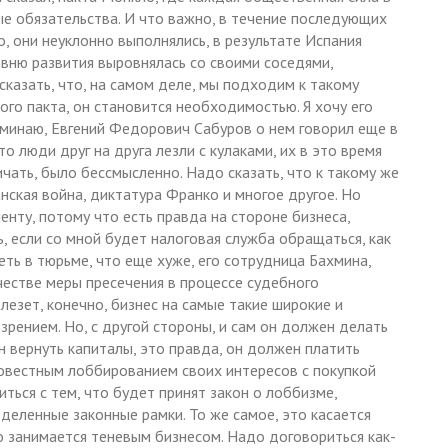
ые обязательства. И что важно, в течение последующих
о, они неуклонно выполнялись, в результате Испания
вню развития выровнялась со своими соседями,
сказать, что, на самом деле, мы подходим к такому
го пакта, он становится необходимостью. Я хочу его
оминаю, Евгений Федорович Сабуров о нем говорил еще в
то люди друг на друга лезли с кулаками, их в это время
ичать, было бессмысленно. Надо сказать, что к такому же
ская война, диктатура Франко и многое другое. Но
енту, потому что есть правда на стороне бизнеса,
ь, если со мной будет налоговая служба обращаться, как
ть в тюрьме, что еще хуже, его сотрудница Бахмина,
честве меры пресечения в процессе судебного
лезет, конечно, бизнес на самые такие широкие и
рением. Но, с другой стороны, и сам он должен делать
н вернуть капиталы, это правда, он должен платить
совестным лоббированием своих интересов с покупкой
иться с тем, что будет принят закон о лоббизме,
деленные законные рамки. То же самое, это касается
то занимается теневым бизнесом. Надо договориться как-