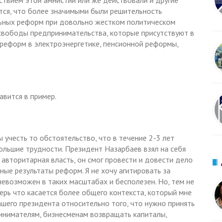
ствием этой амнистии или же действовали и другие
ется, что более значимыми были решительность
ьных реформ при довольно жестком политическом
и свободы предпринимательства, которые присутствуют в
 реформ в электроэнергетике, пенсионной реформы,
авится в пример.
 учесть то обстоятельство, что в течение 2-3 лет
льшие трудности. Президент Назарбаев взял на себя
я авторитарная власть, он смог провести и довести дело
ые результаты реформ. Я не хочу агитировать за
 невозможен в таких масштабах и бесполезен. Но, тем не
перь что касается более общего контекста, который мне
шего президента относительно того, что нужно принять
инимателям, бизнесменам возвращать капиталы,