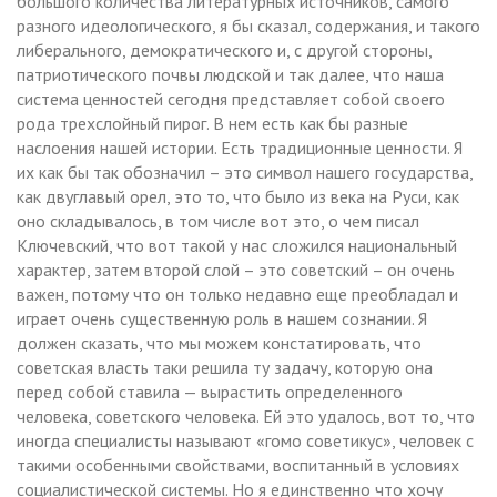
большого количества литературных источников, самого
разного идеологического, я бы сказал, содержания, и такого
либерального, демократического и, с другой стороны,
патриотического почвы людской и так далее, что наша
система ценностей сегодня представляет собой своего
рода трехслойный пирог. В нем есть как бы разные
наслоения нашей истории. Есть традиционные ценности. Я
их как бы так обозначил – это символ нашего государства,
как двуглавый орел, это то, что было из века на Руси, как
оно складывалось, в том числе вот это, о чем писал
Ключевский, что вот такой у нас сложился национальный
характер, затем второй слой – это советский – он очень
важен, потому что он только недавно еще преобладал и
играет очень существенную роль в нашем сознании. Я
должен сказать, что мы можем констатировать, что
советская власть таки решила ту задачу, которую она
перед собой ставила — вырастить определенного
человека, советского человека. Ей это удалось, вот то, что
иногда специалисты называют «гомо советикус», человек с
такими особенными свойствами, воспитанный в условиях
социалистической системы. Но я единственно что хочу