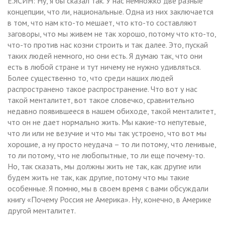
Е.ЯСИН: Ну, я бы сказал так. У нас немножко две разные
концепции, что ли, национальные. Одна из них заключается
в том, что нам кто-то мешает, что кто-то составляют
заговоры, что мы живем не так хорошо, потому что кто-то,
что-то против нас козни строить и так далее. Это, пускай
таких людей немного, но они есть. Я думаю так, что они
есть в любой стране и тут ничему не нужно удивляться.
Более существенно то, что среди наших людей
распространено такое распространение. Что вот у нас
такой менталитет, вот такое словечко, сравнительно
недавно появившееся в нашем обиходе, такой менталитет,
что он не дает нормально жить. Мы какие-то непутевые,
что ли или не везучие и что мы так устроено, что вот мы
хорошие, а ну просто неудача – то ли потому, что ленивые,
то ли потому, что не любопытные, то ли еще почему-то.
Но, так сказать, мы должны жить не так, как другие или
будем жить не так, как другие, потому что мы такие
особенные. Я помню, мы в своем время с вами обсуждали
книгу «Почему Россия не Америка». Ну, конечно, в Америке
другой менталитет.