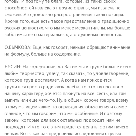
готовы. И поэтому те блага, которые, из таких своих
способностей извлекают другие страны, мы извлечь не
сможем. Это довольно распространенная такая позиция.
Кроме того, еще есть такое представление о традиционно
русских ценностях, что мы менее меркантильны, мы больше
заботимся не о материальных, а о духовных ценностях.
О.БЫЧКОВА: Еще, как говорят, меньше обращают внимание
на формулу, больше на содержание.
Е.ЯСИН: На содержание, да. Затем мы в труде больше всего
любим творчество, удачу, так сказать, то удовлетворение,
которое труд доставляет. А когда нам приходится
трудиться просто ради куска хлеба, то это, ну противно
нашему характеру, хочется плюнуть на все, сесть, или там
выпить или еще чего-то. Ну, в общем короче говоря, всему
этому мы ищем какие-то оправдания, объяснения и самое
главное, что мы говорим, что мы особенные. И поэтому
законы, которые для всех остальных подходят, нам не
подходят. И что то с этим придется делать, с этим ничего
нельзя. Вот я как раз предпринял исследования с целью