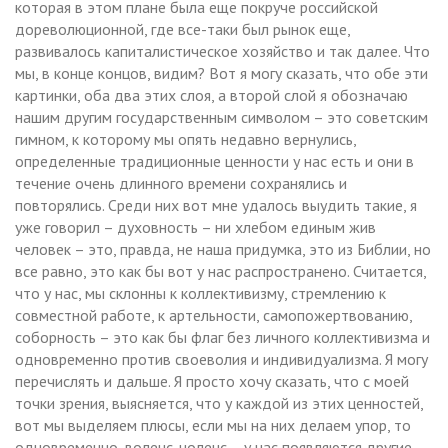
которая в этом плане была еще покруче российской
дореволюционной, где все-таки был рынок еще,
развивалось капиталистическое хозяйство и так далее. Что
мы, в конце концов, видим? Вот я могу сказать, что обе эти
картинки, оба два этих слоя, а второй слой я обозначаю
нашим другим государственным символом – это советским
гимном, к которому мы опять недавно вернулись,
определенные традиционные ценности у нас есть и они в
течение очень длинного времени сохранялись и
повторялись. Среди них вот мне удалось выудить такие, я
уже говорил – духовность – ни хлебом единым жив
человек – это, правда, не наша придумка, это из Библии, но
все равно, это как бы вот у нас распространено. Считается,
что у нас, мы склонны к коллективизму, стремлению к
совместной работе, к артельности, самопожертвованию,
соборность – это как бы флаг без личного коллективизма и
одновременно против своеволия и индивидуализма. Я могу
перечислять и дальше. Я просто хочу сказать, что с моей
точки зрения, выясняется, что у каждой из этих ценностей,
вот мы выделяем плюсы, если мы на них делаем упор, то
одновременно, воленс-ноленс – у нас появляются другие