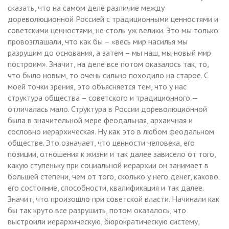
сказать, что на самом деле различие между
дореволюционной Россией с традиционными ценностями и
советскими ценностями, не столь уж велики. Это мы только
провозглашали, что как бы – «весь мир насилья мы
разрушим до основания, а затем – мы наш, мы новый мир
построим». Значит, на деле все потом оказалось так, то,
что было новым, то очень сильно походило на старое. С
моей точки зрения, это объясняется тем, что у нас
структура общества – советского и традиционного —
отличалась мало. Структура в России дореволюционной
была в значительной мере феодальная, архаичная и
сословно иерархическая. Ну как это в любом феодальном
обществе. Это означает, что ценности человека, его
позиции, отношения к жизни и так далее зависело от того,
какую ступеньку при социальной иерархии он занимает в
большей степени, чем от того, сколько у него денег, каково
его состояние, способности, квалификация и так далее.
Значит, что произошло при советской власти. Начинали как
бы так круто все разрушить, потом оказалось, что
выстроили иерархическую, бюрократическую систему,