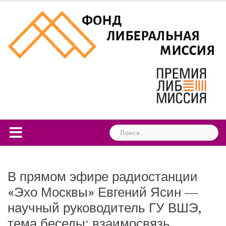
Skip
to
content
Найти:
В прямом эфире радиостанции
«Эхо Москвы» Евгений Ясин —
научный руководитель ГУ ВШЭ,
тема беседы: взаимосвязь