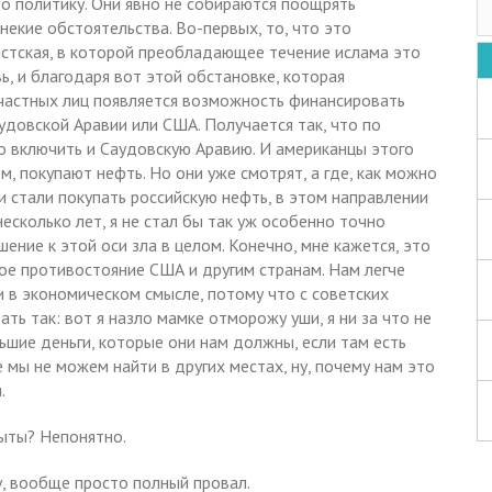
о политику. Они явно не собираются поощрять
 некие обстоятельства. Во-первых, то, что это
стская, в которой преобладающее течение ислама это
, и благодаря вот этой обстановке, которая
х частных лиц появляется возможность финансировать
удовской Аравии или США. Получается так, что по
о включить и Саудовскую Аравию. И американцы этого
м, покупают нефть. Но они уже смотрят, а где, как можно
и стали покупать российскую нефть, в этом направлении
есколько лет, я не стал бы так уж особенно точно
ение к этой оси зла в целом. Конечно, мне кажется, это
кое противостояние США и другим странам. Нам легче
 и в экономическом смысле, потому что с советских
ать так: вот я назло мамке отморожу уши, я ни за что не
льшие деньги, которые они нам должны, если там есть
мы не можем найти в других местах, ну, почему нам это
.
рыты? Непонятно.
у, вообще просто полный провал.