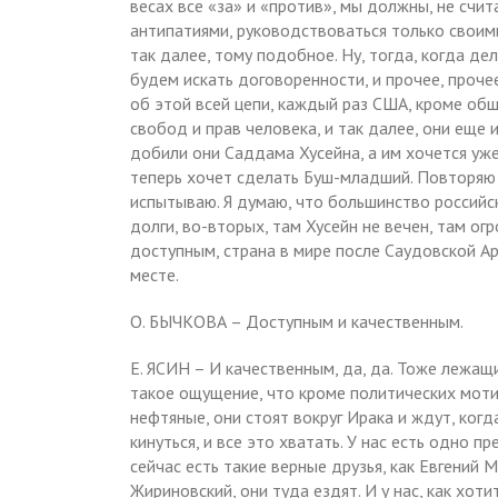
весах все «за» и «против», мы должны, не счит
антипатиями, руководствоваться только своим
так далее, тому подобное. Ну, тогда, когда де
будем искать договоренности, и прочее, проче
об этой всей цепи, каждый раз США, кроме об
свобод и прав человека, и так далее, они еще 
добили они Саддама Хусейна, а им хочется уже
теперь хочет сделать Буш-младший. Повторяю 
испытываю. Я думаю, что большинство российск
долги, во-вторых, там Хусейн не вечен, там ог
доступным, страна в мире после Саудовской Ара
месте.
О. БЫЧКОВА – Доступным и качественным.
Е. ЯСИН – И качественным, да, да. Тоже лежащи
такое ощущение, что кроме политических моти
нефтяные, они стоят вокруг Ирака и ждут, ког
кинуться, и все это хватать. У нас есть одно п
сейчас есть такие верные друзья, как Евгени
Жириновский, они туда ездят. И у нас, как хоти