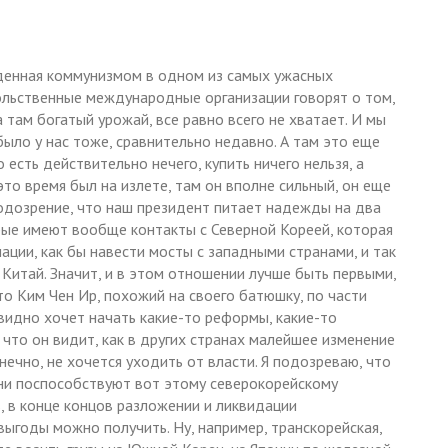
веденная коммунизмом в одном из самых ужасных
ольственные международные организации говорят о том,
 там богатый урожай, все равно всего не хватает. И мы
было у нас тоже, сравнительно недавно. А там это еще
есть действительно нечего, купить ничего нельзя, а
это время был на излете, там он вполне сильный, он еще
подозрение, что наш президент питает надежды на два
орые имеют вообще контакты с Северной Кореей, которая
ции, как бы навести мосты с западными странами, и так
и Китай. Значит, и в этом отношении лучше быть первыми,
о Ким Чен Ир, похожий на своего батюшку, по части
видно хочет начать какие-то реформы, какие-то
 что он видит, как в других странах малейшее изменение
нечно, не хочется уходить от власти. Я подозреваю, что
ни поспособствуют вот этому северокорейскому
, в конце концов разложении и ликвидации
выгоды можно получить. Ну, например, транскорейская,