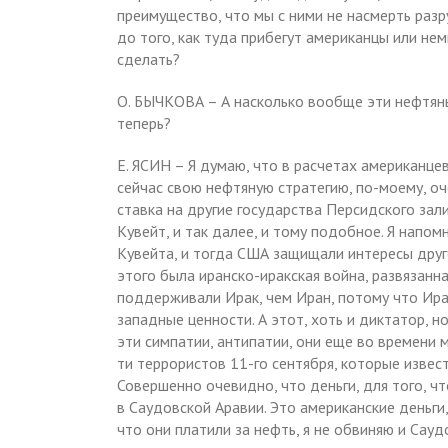
преимущество, что мы с ними не насмерть разр
до того, как туда прибегут американцы или нем
сделать?
О. БЫЧКОВА – А насколько вообще эти нефтян
теперь?
Е. ЯСИН – Я думаю, что в расчетах американц
сейчас свою нефтяную стратегию, по-моему, оч
ставка на другие государства Персидского зал
Кувейт, и так далее, и тому подобное. Я напомн
Кувейта, и тогда США защищали интересы друго
этого была иранско-иракская война, развязанн
поддерживали Ирак, чем Иран, потому что Иран
западные ценности. А этот, хоть и диктатор, но
эти симпатии, антипатии, они еще во времени м
ти террористов 11-го сентября, которые извес
Совершенно очевидно, что деньги, для того, ч
в Саудовской Аравии. Это американские деньги,
что они платили за нефть, я не обвиняю и Саудо