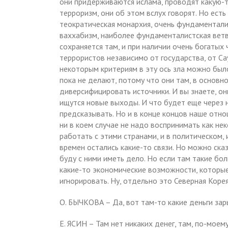
они придерживаются ислама, проводят какую-т
терроризм, они об этом вслух говорят. Но есть
теократическая монархия, очень фундаментали
ваххабизм, наиболее фундаменталистская ветвь
сохраняется там, и при наличии очень богаты
террористов независимо от государства, от Са
некоторым критериям в эту ось зла можно был
пока не делают, потому что они там, в основно
диверсифицировать источники. И вы знаете, он
ищутся новые выходы. И что будет еще через н
предсказывать. Но и в конце концов наше отнош
ни в коем случае не надо воспринимать как не
работать с этими странами, и в политическом,
времен остались какие-то связи. Но можно сказ
буду с ними иметь дело. Но если там такие бо
какие-то экономические возможности, которые 
игнорировать. Ну, отдельно это Северная Корея
О. БЫЧКОВА – Да, вот там-то какие деньги за
Е. ЯСИН – Там нет никаких денег, там, по-моем