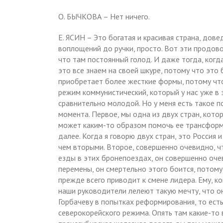
О. БЫЧКОВА – Нет ничего.
Е. ЯСИН – Это богатая и красивая страна, до
воплощений до ручки, просто. Вот эти продов
что там постоянный голод. И даже тогда, когда
это все знаем на своей шкуре, потому что это 
приобретает более жесткие формы, потому что 
режим коммунистический, который у нас уже в 
сравнительно молодой. Но у меня есть такое 
момента. Первое, мы одна из двух стран, кот
может каким-то образом помочь ее трансформа
далее. Когда я говорю двух стран, это Россия 
чем вторыми. Второе, совершенно очевидно, чт
езды в этих бронепоездах, он совершенно оче
перемены, он смертельно этого боится, потому
прежде всего приводит к смене лидера. Ему, ко
наши руководители лелеют такую мечту, что о
Горбачеву в попытках реформирования, то есть
северокорейского режима. Опять там какие-то 