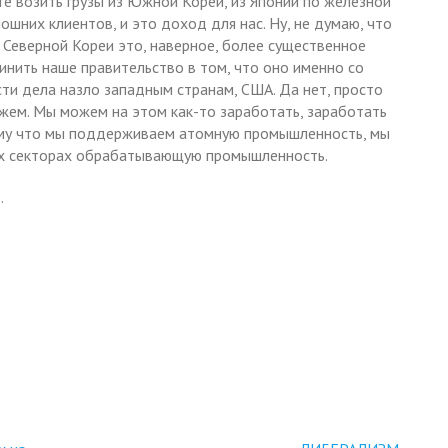
е возить грузы из Южной Кореи, из Японии по железной
ошних клиентов, и это доход для нас. Ну, не думаю, что
 Северной Кореи это, наверное, более существенное
инить наше правительство в том, что оно именно со
ти дела назло западным странам, США. Да нет, просто
ожем. Мы можем на этом как-то заработать, заработать
отому что мы поддерживаем атомную промышленность, мы
их секторах обрабатывающую промышленность.
.