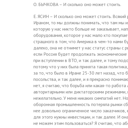
О. БЫЧКОВА – И сколько оно может стоить.
Е. ЯСИН – И сколько оно может стоить. Всякий 
Ираном, то мы должны понимать, что там мы и
которую у нас никто больше не заказывает, на
оборудования, которое у нас мало кто покупа
страшного в том, что Америка в чем-то нами б
далеко, она не отнимет у нас статус страны с 
если Россия будет продолжать экономические
при вступлении в ВТО, и так далее, и тому под
потому что у них была принята такая политик
за то, что было в Иране 25-30 лет назад, что
посольства, и так далее, и я прекрасно понима
нет, я считаю, что борьба или какая-то работа
авторитарными или диктаторскими режимами, гд
нежелательно. У меня никаких симпатий нет. Но
оборонная промышленность потеряла рынки сбы
нее довольно ограниченное число заказчиков, 
для этого нужны инвестиции, и так далее. И он
не можем этим пользоваться? Я считаю, что а