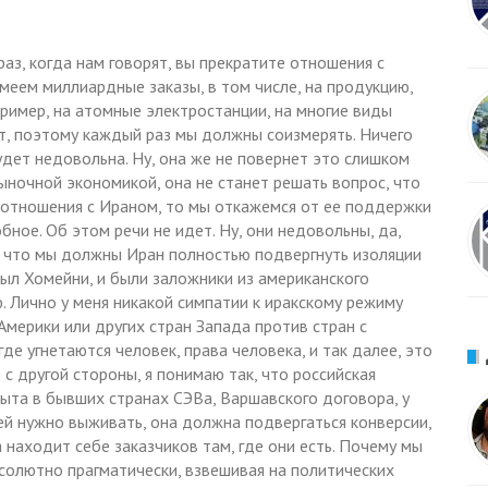
раз, когда нам говорят, вы прекратите отношения с
меем миллиардные заказы, в том числе, на продукцию,
пример, на атомные электростанции, на многие виды
ет, поэтому каждый раз мы должны соизмерять. Ничего
удет недовольна. Ну, она же не повернет это слишком
рыночной экономикой, она не станет решать вопрос, что
 отношения с Ираном, то мы откажемся от ее поддержки
обное. Об этом речи не идет. Ну, они недовольны, да,
а, что мы должны Иран полностью подвергнуть изоляции
 был Хомейни, и были заложники из американского
ю. Лично у меня никакой симпатии к иракскому режиму
 Америки или других стран Запада против стран с
е угнетаются человек, права человека, и так далее, это
 с другой стороны, я понимаю так, что российская
та в бывших странах СЭВа, Варшавского договора, у
ей нужно выживать, она должна подвергаться конверсии,
а находит себе заказчиков там, где они есть. Почему мы
бсолютно прагматически, взвешивая на политических