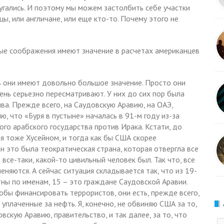
угались. И поэтому мы можем застолбить себе участки
цы, или англичане, или еще кто-то. Почему этого не
ые соображения имеют значение в расчетах американцев
ев они имеют довольно большое значение. Просто они
ень серьезно пересматривают. У них до сих пор была
ива. Прежде всего, на Саудовскую Аравию, на ОАЭ,
ю, что «Буря в пустыне» началась в 91-м году из-за
го арабского государства против Ирака. Кстати, до
ая тоже Хусейном, и тогда как бы США скорее
 это была теократическая страна, которая отвергла все
 все-таки, какой-то цивильный человек был. Так что, все
еняются. А сейчас ситуация складывается так, что из 19-
тны по именам, 15 – это граждане Саудовской Аравии.
тобы финансировать террористов, они есть, прежде всего,
 уплаченные за нефть. Я, конечно, не обвиняю США за то,
вскую Аравию, правительство, и так далее, за то, что