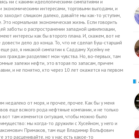
аясь ни с какими идеологическими симпатиями и
и экономическими интересами, торговыми выгодами, и
ло заходит слишком далеко, давайте мы как-то уступим,
е. Это нормальная экономическая жизнь. Если говорить
щей заботы о распространении западной цивилизации,
имеют интересы как бы второго плана. И, скажем, вот не
 довести дело до конца. То, что не сделал Буш-старший
еще раз, я никакой симпатии к Саддаму Хусейну не
их граждан разделяют мои чувства. Но, во-первых, там
ромные залежи нефти, это вторая по запасам, причем
вии, и не понятно, кто через 10 лет окажется на первом
м недалеко от моря, и прочее, прочее. Как бы у меня
вов еще всякого рода нефтяные компании, и не только
да вот там изменится ситуация, чтобы можно было
реимущество: мы когда-то дружили с Хусейном, у него и
й Максимович Примаков, там еще Владимир Вольфович
те это расценивайте, но у нас есть какое-то