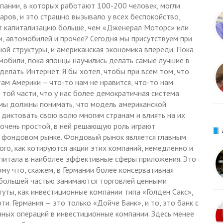
мпании, в которых работают 100-200 человек, могли
ров, и это страшно вызывало у всех беспокойство,
ет капитализацию больше, чем «Дженерал Моторс» или
ли, автомобилей и прочее? Сегодня мы присутствуем при
й структуры, и американская экономика впереди. Пока
мобили, пока японцы научились делать самые лучшие в
делать Интернет. Я бы хотел, чтобы при всем том, что
м Америки – что-то нам не нравится, что-то нам
 той части, что у нас более демократичная система
мы должны понимать, что модель американской
 диктовать свою волю многим странам и влиять на их
очень простой, в ней решающую роль играют
а фондовом рынке. Фондовый рынок является главным
го, как котируются акции этих компаний, немедленно и
апитала в наиболее эффективные сферы приложения. Это
ому что, скажем, в Германии более консервативная
и большей частью занимаются торговлей ценными
уты, как инвестиционные компании типа «Голден Сакс»,
ти. Германия — это только «Дойче Банк», и то, это банк с
ных операций в инвестиционные компании. Здесь менее