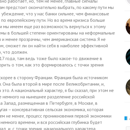
но работает, но, тем не менее, главные сигналы
Нам предстоит окончательно выбрать, по какому пути мы
убеждение, что у нас банки сильнее, чем финансовые
 по европейскому пути. Но во время кризиса больше
, и мы имеем еще раз возможность вернуться к этому
стемы в большей степени ориентированы на неформальные
 и менее прозрачны, чем американская система. Я не
ом, сможет ли он найти себя в наиболее эффективной
, что должен.
7 года, там ведь тоже было какое-то движение в
рить о том, как это формировалось с точки зрения
 скорее в сторону Франции. Франция была источником
 Она была второй в мире после Великобритании, и,
это. А национальный характер, я бы сказал, при этом не
же немного на нынешнее разделение российской
а Запад, размещенная в Петербурге, в Москве, в
угая – консервативная сельская экономика, которая
тем не менее, процесс проникновения первой экономики
немного времени, и вся российская глубинка будет
д, и, с точки зрения, национального характера,