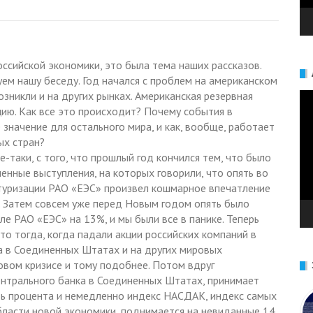
ссийской экономики, это была тема наших рассказов.
ем нашу беседу. Год начался с проблем на американском
зникли и на других рынках. Американская резервная
Ви
цию. Как все это происходит? Почему события в
значение для остального мира, и как, вообще, работает
ых стран?
е-таки, с того, что прошлый год кончился тем, что было
енные выступления, на которых говорили, что опять во
ктуризации РАО «ЕЭС» произвел кошмарное впечатление
й. Затем совсем уже перед Новым годом опять было
ле РАО «ЕЭС» на 13%, и мы были все в панике. Теперь
что тогда, когда падали акции российских компаний в
а в Соединенных Штатах и на других мировых
вом кризисе и тому подобнее. Потом вдруг
ентрального банка в Соединенных Штатах, принимает
ть процента и немедленно индекс НАСДАК, индекс самых
бласти новой экономики, поднимается на невиданные 14