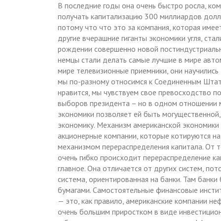
В последние годы она очень быстро росла, ко
получать капитализацию 300 миллиардов долла
потому что что это за компания, которая име
другие вчерашние гиганты экономики угля, ста
рождении совершенно новой постиндустриально
немцы стали делать самые лучшие в мире авто
мире телевизионные приемники, они научились 
мы по-разному относимся к Соединенным Штата
нравится, мы чувствуем свое превосходство по
выборов президента – но в одном отношении 
экономики позволяет ей быть могущественной,
экономику. Механизм американской экономики 
акционерные компании, которые котируются н
механизмом перераспределения капитала. От то
очень гибко происходит перераспределение к
главное. Она отличается от других систем, пот
система, ориентированная на банки. Там банк
бумагами. Самостоятельные финансовые инстит
— это, как правило, американские компании неф
очень большим приростком в виде инвестицион