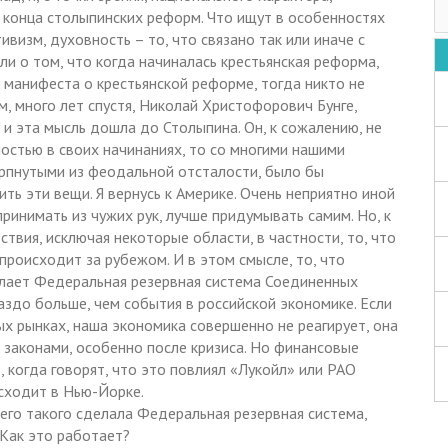
конца столыпинских реформ. Что ищут в особенностях
визм, духовность – то, что связано так или иначе с
ли о том, что когда начиналась крестьянская реформа,
о манифеста о крестьянской реформе, тогда никто не
, много лет спустя, Николай Христофорович Бунге,
 и эта мысль дошла до Столыпина. Он, к сожалению, не
ностью в своих начинаниях, то со многими нашими
ерпнутыми из феодальной отсталости, было бы
ть эти вещи. Я вернусь к Америке. Очень неприятно иной
ринимать из чужих рук, лучше придумывать самим. Но, к
твия, исключая некоторые области, в частности, то, что
происходит за рубежом. И в этом смысле, то, что
елает Федеральная резервная система Соединенных
аздо больше, чем события в российской экономике. Если
х рынках, наша экономика совершенно не реагирует, она
законами, особенно после кризиса. Но финансовые
, когда говорят, что это повлиял «Лукойл» или РАО
исходит в Нью-Йорке.
го такого сделала Федеральная резервная система,
 Как это работает?