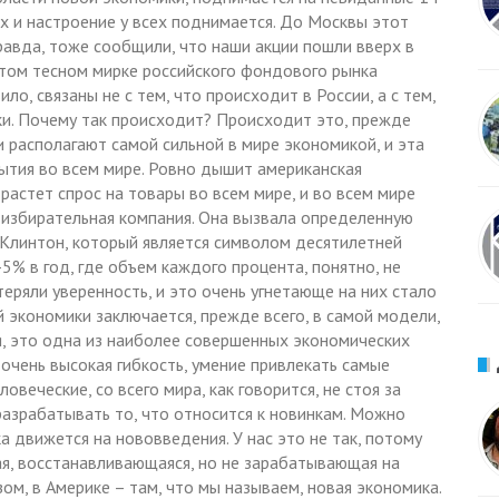
х и настроение у всех поднимается. До Москвы этот
правда, тоже сообщили, что наши акции пошли вверх в
 этом тесном мирке российского фондового рынка
ло, связаны не с тем, что происходит в России, а с тем,
и. Почему так происходит? Происходит это, прежде
 располагают самой сильной в мире экономикой, и эта
бытия во всем мире. Ровно дышит американская
 растет спрос на товары во всем мире, и во всем мире
 избирательная компания. Она вызвала определенную
Клинтон, который является символом десятилетней
5% в год, где объем каждого процента, понятно, не
отеряли уверенность, и это очень угнетающе на них стало
 экономики заключается, прежде всего, в самой модели,
я, это одна из наиболее совершенных экономических
 очень высокая гибкость, умение привлекать самые
ловеческие, со всего мира, как говорится, не стоя за
разрабатывать то, что относится к новинкам. Можно
а движется на нововведения. У нас это не так, потому
ая, восстанавливающаяся, но не зарабатывающая на
ом, в Америке – там, что мы называем, новая экономика.