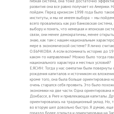
гибкая система, она тоже достаточно эффектив
развития она все равно получает из Америки. 
пойдем. Перед кризисом 1998 года было такое 
институты, и мы не имеем выбора — мы пойдем
всего провалилась как раз банковская система
выбору и понять, что немецкая и японская си
связи, они менее демократичны, менее открыты
знаю, как там с нашим национальным характер
мере в экономической системе? Я лично считаю
О.БЫЧКОВА: А если вспоминать историю до 191
каком-то направлении? Можно было тогда гово
национального характера и местных условий?
Е.ЯСИН: Тогда у нас симпатии были повернуты
рождения капиталов и источником их вложения.
кроме того, она была больше ориентирована на 
очень старался себя проявить. Это было похо
экономики на две части. Одна ориентирована н
Донбассе, в Риге и привлекающая капиталы. Др
ориентировалась на традиционный уклад. Но, 
во вторую шел довольно быстро. Я думаю, еще 
гораздо более открыта и ориентирована на Запа