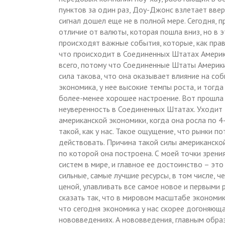
пунктов за один раз, Доу-Джонс взлетает ввер
сигнал дошел еще не в полной мере. Сегодня, 
отличие от валюты, которая пошла вниз, но в
происходят важные события, которые, как прави
что происходит в Соединенных Штатах Америк
всего, потому что Соединенные Штаты Америки
сила такова, что она оказывает влияние на со
экономика, у нее высокие темпы роста, и тогда
более-менее хорошее настроение. Вот прошла
неуверенность в Соединенных Штатах. Уходит 
американской экономики, когда она росла по 4-
такой, как у нас. Такое ощущение, что рынки п
действовать. Причина такой силы американской
по которой она построена. С моей точки зрени
систем в мире, и главное ее достоинство – это
сильные, самые лучшие ресурсы, в том числе, че
ценой, улавливать все самое новое и первыми 
сказать так, что в мировом масштабе экономик
что сегодня экономика у нас скорее догоняющ
нововведениях. А нововведения, главным образ