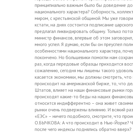
принципиально важным было бы доведение до 
национального характера? Соборность, коллекти
миром, с крестьянской общиной. Мы уже говори
кстати, на днях состоится подписание царског
предлагал ликвидировать общину. Только потом
министр финансов, впервые об этом заговорил,
много успел. Я думаю, если бы он преуспел пол
особенностями национального характера, поч
покончено. Но большевики помогли нам сохрани
раз, когда передовые образцы приходится восп
сожалению, сегодня мы лишены такого удовольс
касается экономики, мы должны смотреть, что 
происходит на американской бирже, то, что д
Штатов, влияет на наши финансовые рынки гор
происходят какие-то беды на наших финансовы
относится индифферентно – она живет своими 
рынки очень подвержены влиянию. И всякий раз
«ЕЭС» – ничего подобного, смотрите, что про
О.БЫЧКОВА: А что происходит в Нью-Йорке? Че
после чего индексы поднялись обратно вверх?