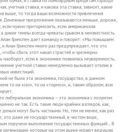
ругих бумах, и ставка по ломбардным кредитам гораздо
я, учетная ставка, и какова эта ставка, зависит, какие
на выше, то тогда ваши возможности привлечения
я. Денежные предложения оказываются меньше, дороже,
, если нужно притормозить, если американская
 а дикие темпы всегда чреваты срывом в неизвестность
Алан Гринспен дает команду и говорит: «Мы повышаем
, и Алан Гринспен много раз предупреждает, что это
, чтобы сбить этот накал страстей и чрезмерно
 наоборот, если в экономике появилась неуверенность,
нижение учетной ставки немедленно вызывает отклик в
овых инвестиций.
ной не была эта экономика, государство, в данном
емя то на «газ», то на «тормоз», и, таким образом, всю
ирует.
что либеральная экономика – это экономика с лозунгом
шенно не так. Есть такие люди крайних взглядов, как,
 деньги могут быть частными. Но, тем не менее, как раз
, это даже не государственный, в чистом виде,
орым поручено выполнение государственных функций… В
я организации, которые на этом рынке играют ведущую