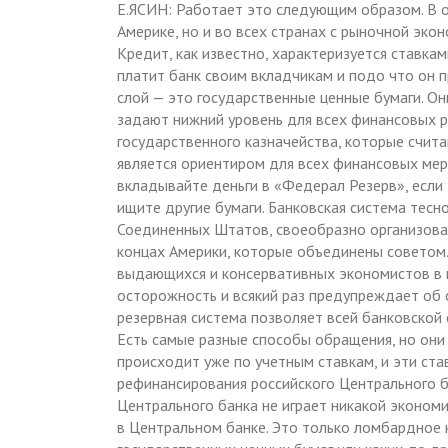
Е.ЯСИН: Работает это следующим образом. В о
Америке, но и во всех странах с рыночной эко
Кредит, как известно, характеризуется ставка
платит банк своим вкладчикам и подо что он 
слой — это государственные ценные бумаги. Он
задают нижний уровень для всех финансовых р
государственного казначейства, которые счит
является ориентиром для всех финансовых мер
вкладывайте деньги в «Федерал Резерв», если 
ищите другие бумаги. Банковская система тесн
Соединенных Штатов, своеобразно организова
концах Америки, которые объединены советом. 
выдающихся и консервативных экономистов в 
осторожность и всякий раз предупреждает об 
резервная система позволяет всей банковской 
Есть самые разные способы обращения, но они 
происходит уже по учетным ставкам, и эти ста
рефинансирования российского Центрального б
Центрального банка не играет никакой экономи
в Центральном банке. Это только ломбардное к