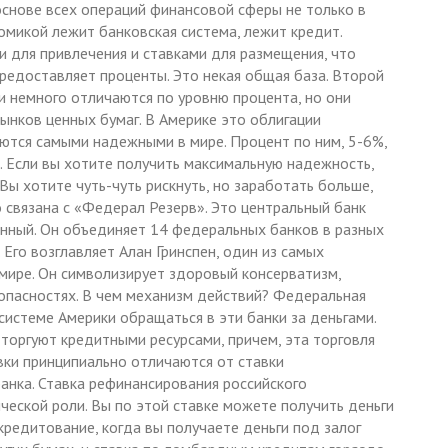
снове всех операций финансовой сферы не только в
номикой лежит банковская система, лежит кредит.
ми для привлечения и ставками для размещения, что
предоставляет проценты. Это некая общая база. Второй
и немного отличаются по уровню процента, но они
ынков ценных бумаг. В Америке это облигации
аются самыми надежными в мире. Процент по ним, 5-6%,
. Если вы хотите получить максимальную надежность,
Вы хотите чуть-чуть рискнуть, но заработать больше,
о связана с «Федерал Резерв». Это центральный банк
нный. Он объединяет 14 федеральных банков в разных
Его возглавляет Алан Гринспен, один из самых
мире. Он символизирует здоровый консерватизм,
опасностях. В чем механизм действий? Федеральная
системе Америки обращаться в эти банки за деньгами.
торгуют кредитными ресурсами, причем, эта торговля
вки принципиально отличаются от ставки
анка. Ставка рефинансирования российского
ческой роли. Вы по этой ставке можете получить деньги
редитование, когда вы получаете деньги под залог