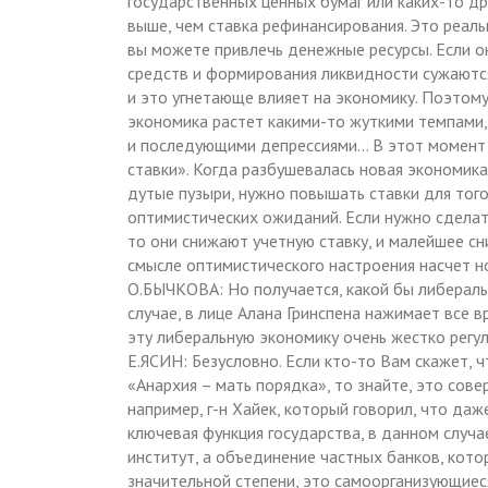
государственных ценных бумаг или каких-то д
выше, чем ставка рефинансирования. Это реальна
вы можете привлечь денежные ресурсы. Если о
средств и формирования ликвидности сужаютс
и это угнетающе влияет на экономику. Поэтому
экономика растет какими-то жуткими темпами,
и последующими депрессиями… В этот момент 
ставки». Когда разбушевалась новая экономика
дутые пузыри, нужно повышать ставки для того
оптимистических ожиданий. Если нужно сделать
то они снижают учетную ставку, и малейшее с
смысле оптимистического настроения насчет н
О.БЫЧКОВА: Но получается, какой бы либераль
случае, в лице Алана Гринспена нажимает все вр
эту либеральную экономику очень жестко регул
Е.ЯСИН: Безусловно. Если кто-то Вам скажет, 
«Анархия – мать порядка», то знайте, это совер
например, г-н Хайек, который говорил, что даже
ключевая функция государства, в данном случае
институт, а объединение частных банков, кот
значительной степени, это самоорганизующиес