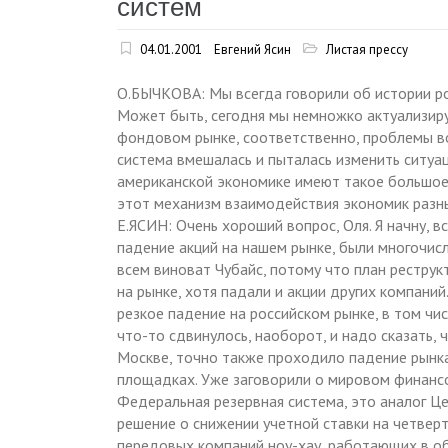
систем
04.01.2001
Евгений Ясин
Листая прессу
О.БЫЧКОВА: Мы всегда говорили об истории ро
Может быть, сегодня мы немножко актуализиру
фондовом рынке, соответственно, проблемы во
система вмешалась и пыталась изменить ситуа
американской экономике имеют такое большое 
этот механизм взаимодействия экономик разн
Е.ЯСИН: Очень хороший вопрос, Оля. Я начну, вс
падение акций на нашем рынке, были многочисл
всем виноват Чубайс, потому что план рестру
на рынке, хотя падали и акции других компани
резкое падение на российском рынке, в том чис
что-то сдвинулось, наоборот, и надо сказать, 
Москве, точно также проходило падение рынк
площадках. Уже заговорили о мировом финансо
Федеральная резервная система, это аналог Ц
решение о снижении учетной ставки на четвер
передовых компаний ноу-хау, работающих в о