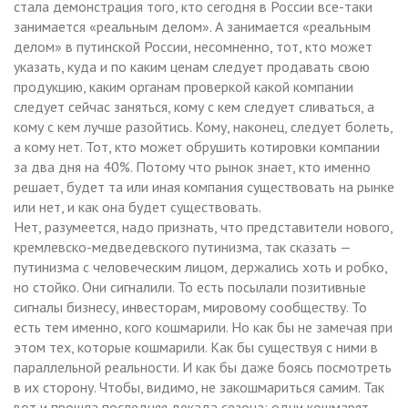
стала демонстрация того, кто сегодня в России все-таки
занимается «реальным делом». А занимается «реальным
делом» в путинской России, несомненно, тот, кто может
указать, куда и по каким ценам следует продавать свою
продукцию, каким органам проверкой какой компании
следует сейчас заняться, кому с кем следует сливаться, а
кому с кем лучше разойтись. Кому, наконец, следует болеть,
а кому нет. Тот, кто может обрушить котировки компании
за два дня на 40%. Потому что рынок знает, кто именно
решает, будет та или иная компания существовать на рынке
или нет, и как она будет существовать.
Нет, разумеется, надо признать, что представители нового,
кремлевско-медведевского путинизма, так сказать —
путинизма с человеческим лицом, держались хоть и робко,
но стойко. Они сигналили. То есть посылали позитивные
сигналы бизнесу, инвесторам, мировому сообществу. То
есть тем именно, кого кошмарили. Но как бы не замечая при
этом тех, которые кошмарили. Как бы существуя с ними в
параллельной реальности. И как бы даже боясь посмотреть
в их сторону. Чтобы, видимо, не закошмариться самим. Так
вот и прошла последняя декада сезона: одни кошмарят,