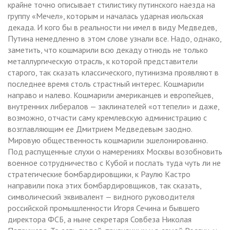
крайне точно описывает стилистику путинского наезда на
группу «Мечел», которым и началась ударная июльская
декада. И кого бы в реальности ни имел в виду Медведев,
Путина немедленно в этом слове узнали все. Надо, однако,
заметить, что кошмарили всю декаду отнюдь не только
металлургическую отрасль, к которой представители
старого, так сказать классического, путинизма проявляют в
последнее время столь страстный интерес. Кошмарили
направо и налево. Кошмарили американцев и европейцев,
внутренних либералов — заклинателей «оттепели» и даже,
возможно, отчасти саму кремлевскую администрацию с
возглавляющим ее Дмитрием Медведевым заодно.
Мировую общественность кошмарили эшелонированно.
Под распущенные слухи о намерениях Москвы возобновить
военное сотрудничество с Кубой и послать туда чуть ли не
стратегические бомбардировщики, к Раулю Кастро
направили пока этих бомбардировщиков, так сказать,
символический эквивалент — видного руководителя
российской промышленности Игоря Сечина и бывшего
директора ФСБ, а ныне секретаря Совбеза Николая