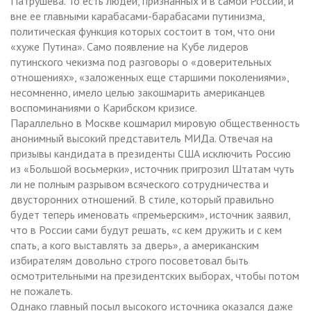
Патрушева. То есть людей, признанных и в самой России, и
вне ее главными карабасами-барабасами путинизма,
политическая функция которых состоит в том, что они
«хуже Путина». Само появление на Кубе лидеров
путинского чекизма под разговоры о «доверительных
отношениях», «заложенных еще старшими поколениями»,
несомненно, имело целью закошмарить американцев
воспоминаниями о Карибском кризисе.
Параллельно в Москве кошмарил мировую общественность
анонимный высокий представитель МИДа. Отвечая на
призывы кандидата в президенты США исключить Россию
из «Большой восьмерки», источник пригрозил Штатам чуть
ли не полным разрывом всяческого сотрудничества и
двусторонних отношений. В стиле, который правильно
будет теперь именовать «премьерским», источник заявил,
что в России сами будут решать, «с кем дружить и с кем
спать, а кого выставлять за дверь», а американским
избирателям довольно строго посоветовал быть
осмотрительными на президентских выборах, чтобы потом
не пожалеть.
Однако главный посыл высокого источника оказался даже