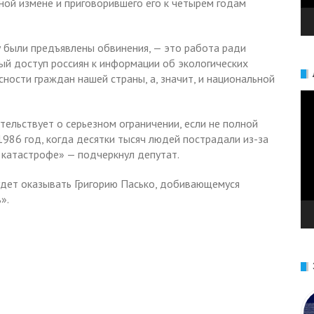
ной измене и приговорившего его к четырем годам
му были предъявлены обвинения, — это работа ради
ый доступ россиян к информации об экологических
ности граждан нашей страны, а, значит, и национальной
Ви
тельствует о серьезном ограничении, если не полной
1986 год, когда десятки тысяч людей пострадали из-за
 катастрофе» — подчеркнул депутат.
удет оказывать Григорию Пасько, добивающемуся
».