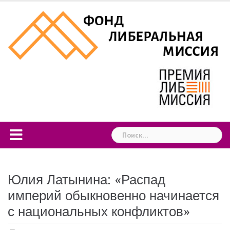
Skip
to
content
Найти:
Юлия Латынина: «Распад
империй обыкновенно начинается
с национальных конфликтов»