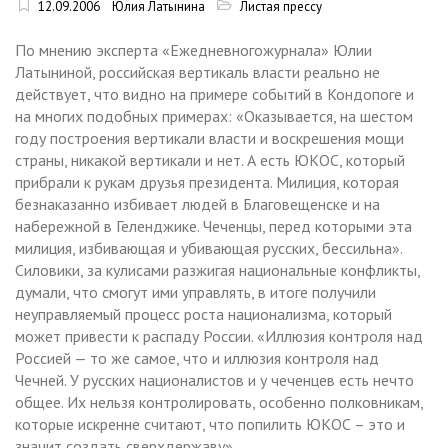
12.09.2006
Юлия Латынина
Листая прессу
По мнению эксперта «Ежедневногожурнала» Юлии
Латыниной, российская вертикаль власти реально не
действует, что видно на примере событий в Кондопоге и
на многих подобных примерах: «Оказывается, на шестом
году построения вертикали власти и воскрешения мощи
страны, никакой вертикали и нет. А есть ЮКОС, который
прибрали к рукам друзья президента. Милиция, которая
безнаказанно избивает людей в Благовещенске и на
набережной в Геленджике. Чеченцы, перед которыми эта
милиция, избивающая и убивающая русских, бессильна».
Силовики, за кулисами разжигая национальные конфликты,
думали, что смогут ими управлять, в итоге получили
неуправляемый процесс роста национализма, который
может привести к распаду России. «Иллюзия контроля над
Россией — то же самое, что и иллюзия контроля над
Чечней. У русских националистов и у чеченцев есть нечто
общее. Их нельзя контролировать, особенно полковникам,
которые искренне считают, что попилить ЮКОС – это и
значит создать сверхдержаву».