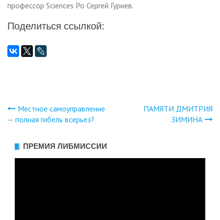
профессор Sciences Po Сергей Гуриев.
Поделиться ссылкой:
Местное самоуправление
ПАМЯТИ ДМИТРИЯ
Навигация
— полная гибель всерьез?
ЗИМИНА
по
ПРЕМИЯ ЛИБМИССИИ
записям
Видеоплеер