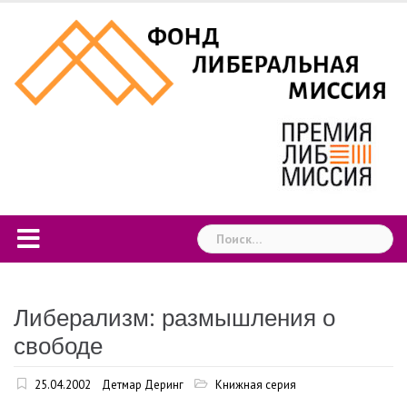
Skip
to
content
Найти:
Либерализм: размышления о
свободе
25.04.2002
Детмар Деринг
Книжная серия