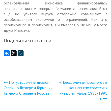
остановленная экономика финансировалась
правительством. А теперь в Германии спасение людей от
еще не убитого вируса осторожно совмещают с
освобождением экономики от ограничений. Как это
происходило и происходит, я и пытался выяснить у моего
друга Максима.
Поделиться ссылкой:
Потусторонние диалоги:
«Преодоление прошлого» в
Навигация
Сталин о Гитлере и Германии,
концепциях советских
Гитлер о Сталине и России
интеллектуалов 1985-1991
по
гг.
записям