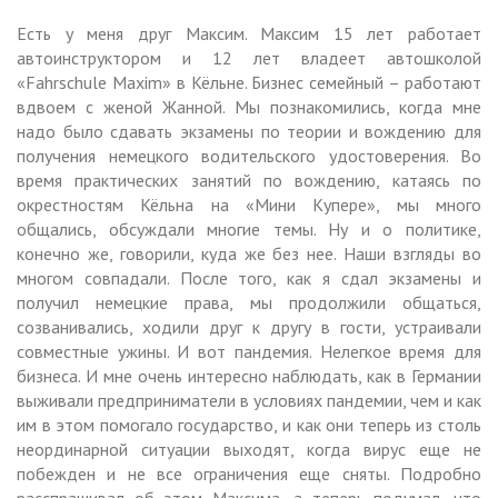
Есть у меня друг Максим. Максим 15 лет работает
автоинструктором и 12 лет владеет автошколой
«Fahrschule Maxim» в Кёльне. Бизнес семейный – работают
вдвоем с женой Жанной. Мы познакомились, когда мне
надо было сдавать экзамены по теории и вождению для
получения немецкого водительского удостоверения. Во
время практических занятий по вождению, катаясь по
окрестностям Кёльна на «Мини Купере», мы много
общались, обсуждали многие темы. Ну и о политике,
конечно же, говорили, куда же без нее. Наши взгляды во
многом совпадали. После того, как я сдал экзамены и
получил немецкие права, мы продолжили общаться,
созванивались, ходили друг к другу в гости, устраивали
совместные ужины. И вот пандемия. Нелегкое время для
бизнеса. И мне очень интересно наблюдать, как в Германии
выживали предприниматели в условиях пандемии, чем и как
им в этом помогало государство, и как они теперь из столь
неординарной ситуации выходят, когда вирус еще не
побежден и не все ограничения еще сняты. Подробно
расспрашивал об этом Максима, а теперь подумал, что