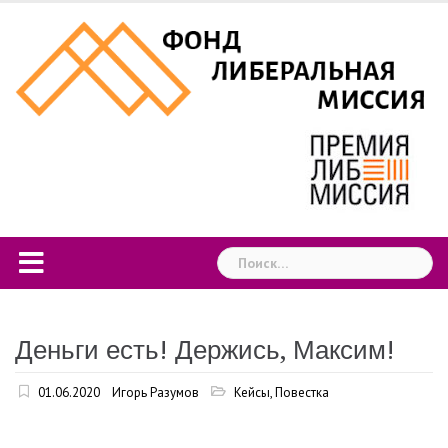
Skip
to
content
Найти:
Деньги есть! Держись, Максим!
01.06.2020
Игорь Разумов
Кейсы
,
Повестка