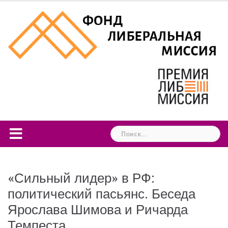
Skip
to
content
Найти:
«Сильный лидер» в РФ:
политический пасьянс. Беседа
Ярослава Шимова и Ричарда
Темпеста