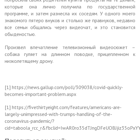
которые она лично получила по государственной
программе, и затем разнесла их соседям. У одного моего
знакомого пятеро внуков и столько же правнуков, недавно
все семьи общались через видеочат, и это становится
обыденостью.
Произвел впечатление телевизионный видеосюжет –
собака гуляет на длинном поводке, прицепленном к
низколетящему дрону.
[1] https://news.gallup.com/poll/309038/covid-quickly-
becomes-important-problem.aspx
[1] https://fivethirtyeight.com/features/americans-are-
largely-unimpressed-with-trumps-handling-of-the-
coronavirus-pandemic/?
cid=taboola_rcc_r&fbclid=IwAR0ro35dTJngDFeUOBJjiz35oPx