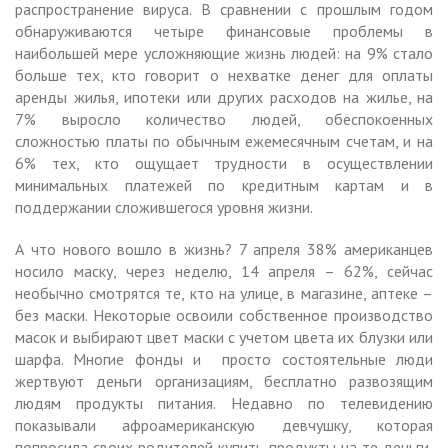
распространение вируса. В сравнении с прошлым годом
обнаруживаются четыре финансовые проблемы в
наибольшей мере усложняющие жизнь людей: на 9% стало
больше тех, кто говорит о нехватке денег для оплаты
аренды жилья, ипотеки или других расходов на жилье, на
7% выросло количество людей, обеспокоенных
сложностью платы по обычным ежемесячным счетам, и на
6% тех, кто ощущает трудности в осуществлении
минимальных платежей по кредитным картам и в
поддержании сложившегося уровня жизни.
А что нового вошло в жизнь? 7 апреля 38% американцев
носило маску, через неделю, 14 апреля – 62%, сейчас
необычно смотрятся те, кто на улице, в магазине, аптеке –
без маски. Некоторые освоили собственное производство
масок и выбирают цвет маски с учетом цвета их блузки или
шарфа. Многие фонды и просто состоятельные люди
жертвуют деньги организациям, бесплатно развозящим
людям продукты питания. Недавно по телевидению
показывали афроамериканскую девчушку, которая
попросила своих родителей купить продукты на те деньги,