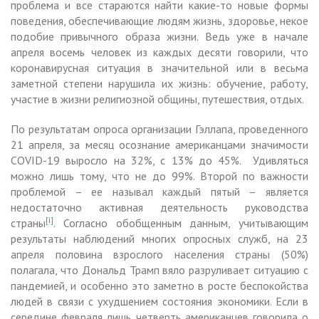
проблема и все стараются найти какие-то новые формы
поведения, обеспечивающие людям жизнь, здоровье, некое
подобие привычного образа жизни. Ведь уже в начале
апреля восемь человек из каждых десяти говорили, что
коронавирусная ситуация в значительной или в весьма
заметной степени нарушила их жизнь: обучение, работу,
участие в жизни религиозной общины, путешествия, отдых.
По результатам опроса организации Гэллапа, проведенного
21 апреля, за месяц осознание американцами значимости
COVID-19 выросло на 32%, с 13% до 45%. Удивляться
можно лишь тому, что не до 99%. Второй по важности
проблемой – ее называл каждый пятый – является
недостаточно активная деятельность руководства
[i]
страны
. Согласно обобщенным данным, учитывающим
результаты наблюдений многих опросных служб, на 23
апреля половина взрослого населения страны (50%)
полагала, что Дональд Трамп вяло разруливает ситуацию с
пандемией, и особенно это заметно в росте беспокойства
людей в связи с ухудшением состояния экономики. Если в
середине февраля лишь четверть американцев говорила о