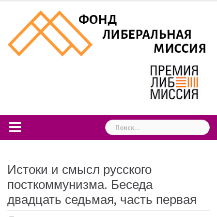
Skip
to
content
Найти:
Истоки и смысл русского
посткоммунизма. Беседа
двадцать седьмая, часть первая