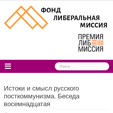
Skip
to
content
Найти:
Истоки и смысл русского
посткоммунизма. Беседа
восемнадцатая