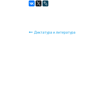
Диктатура и литература
Навигация
по
записям