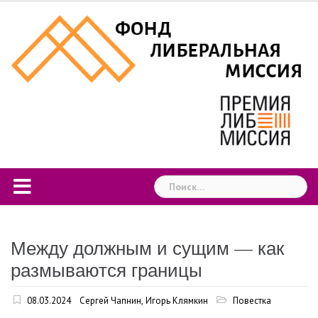
Skip
to
content
Найти:
Между должным и сущим — как
размываются границы
08.03.2024
Сергей Чапнин
,
Игорь Клямкин
Повестка