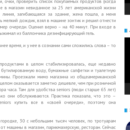
ки, очки, проверить список покупаемых продуктов (когда
де в магазин невиданное за 25 лет американской жизни
а линия, загибающаяся за здание, жена пошла, а меня
ть мелкий дождик, взял в машине зонтик и решил отнести
змер очереди. Оценил верно – на 40 минут. При входе в
 выжимал из баллончика дезинфицирующий гель.
Ви
нее время, и у нее в сознании сами сложились слова – то
 продуктами в целом стабилизировалась, еще недавно
 бутилированную воду, бумажные салфетки и туалетную
амины. Проезжали мимо магазина из общеамериканской
в целом оказывается заметно дешевле, чем при розничной
ора часа. Там для удобства seniors (люди старше 65 лет)
ко они обслуживаются. Практика показала, что это –
eniors купить все в «своей очереди», поэтому она
городке, 30 с небольшим тысяч человек, по тротуарам
 от машины в магазин, парикмахерскую, ресторан. Сейчас