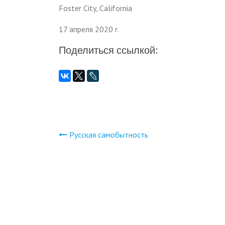
Foster City, California
17 апреля 2020 г.
Поделиться ссылкой:
Русская самобытность
Навигация
по
записям