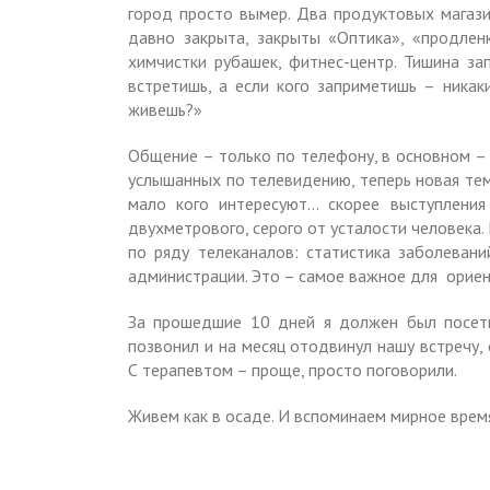
город просто вымер. Два продуктовых магази
давно закрыта, закрыты «Оптика», «продлен
химчистки рубашек, фитнес-центр. Тишина за
встретишь, а если кого заприметишь – никаки
живешь?»
Общение – только по телефону, в основном – 
услышанных по телевидению, теперь новая тем
мало кого интересуют… скорее выступления 
двухметрового, серого от усталости человека.
по ряду телеканалов: статистика заболевани
администрации. Это – самое важное для ориен
За прошедшие 10 дней я должен был посетит
позвонил и на месяц отодвинул нашу встречу,
С терапевтом – проще, просто поговорили.
Живем как в осаде. И вспоминаем мирное вре