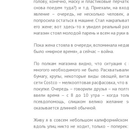
голову, конечно, маску и пластиковые перчат
снова поедем туда?) и т.д. Приехали, на вхо
явление – очередь, не несколько человек, 
попросила остаться в машине. Стал накрапыва
его жене; вот здесь-то я увидел реальный ра
магазин стоял молодой парень и всем на руки
Пока жена стояла в очереди, вспоминала недав
было «мирное время», а сейчас – война.
По полкам магазина видно, что ситуация с
многого необходимого не было. Расхватывали
бумагу, крупы, некоторые виды овощей, вит
сети Costco – мелкооптовая расфасовка, что 
покупке. Очередь – говорили друзья – на полт
ввели время – с 8 до 10 утра – когда толь
псевдопомощь, слишком велико желание s
оказывается длинней обычной.
Живу я в совсем небольшом калифорнийском 
вдоль улиц никто не ходит, только – поперек: