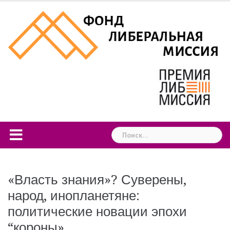
Skip
to
content
Найти:
«Власть знания»? Суверены,
народ, инопланетяне:
политические новации эпохи
“короны»