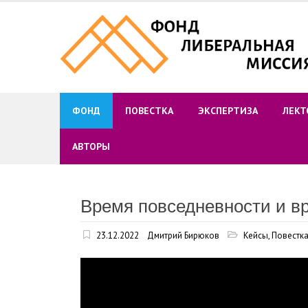
Skip
to
content
ФОНД
ПОВЕСТКА
ЭКСПЕРТИЗА
ЛЕКТ
АВТОРЫ
Время повседневности и в
23.12.2022
Дмитрий Бирюков
Кейсы
,
Повестк