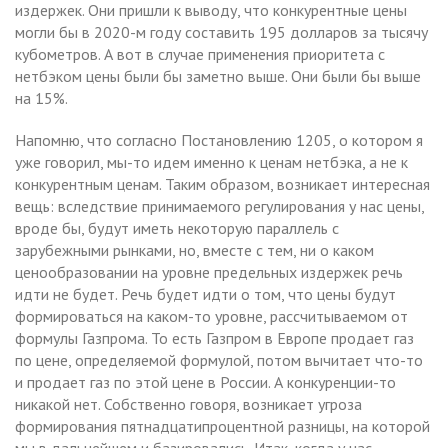
издержек. Они пришли к выводу, что конкурентные цены
могли бы в 2020-м году составить 195 долларов за тысячу
кубометров. А вот в случае применения приоритета с
нетбэком цены были бы заметно выше. Они были бы выше
на 15%.
Напомню, что согласно Постановлению 1205, о котором я
уже говорил, мы-то идем именно к ценам нетбэка, а не к
конкурентным ценам. Таким образом, возникает интересная
вещь: вследствие принимаемого регулирования у нас цены,
вроде бы, будут иметь некоторую параллель с
зарубежными рынками, но, вместе с тем, ни о каком
ценообразовании на уровне предельных издержек речь
идти не будет. Речь будет идти о том, что цены будут
формироваться на каком-то уровне, рассчитываемом от
формулы Газпрома. То есть Газпром в Европе продает газ
по цене, определяемой формулой, потом вычитает что-то
и продает газ по этой цене в России. А конкуренции-то
никакой нет. Собственно говоря, возникает угроза
формирования пятнадцатипроцентной разницы, на которой
мы в дальнейшем и базировались. Итак, когда у нас