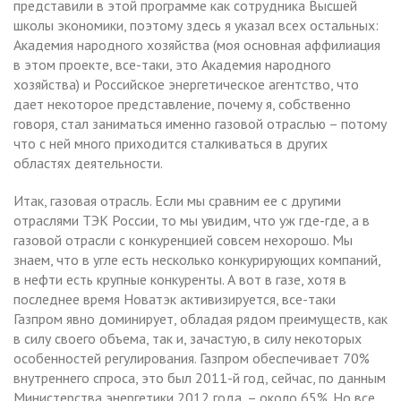
представили в этой программе как сотрудника Высшей
школы экономики, поэтому здесь я указал всех остальных:
Академия народного хозяйства (моя основная аффилиация
в этом проекте, все-таки, это Академия народного
хозяйства) и Российское энергетическое агентство, что
дает некоторое представление, почему я, собственно
говоря, стал заниматься именно газовой отраслью – потому
что с ней много приходится сталкиваться в других
областях деятельности.
Итак, газовая отрасль. Если мы сравним ее с другими
отраслями ТЭК России, то мы увидим, что уж где-где, а в
газовой отрасли с конкуренцией совсем нехорошо. Мы
знаем, что в угле есть несколько конкурирующих компаний,
в нефти есть крупные конкуренты. А вот в газе, хотя в
последнее время Новатэк активизируется, все-таки
Газпром явно доминирует, обладая рядом преимуществ, как
в силу своего объема, так и, зачастую, в силу некоторых
особенностей регулирования. Газпром обеспечивает 70%
внутреннего спроса, это был 2011-й год, сейчас, по данным
Министерства энергетики 2012 года, – около 65%. Но все