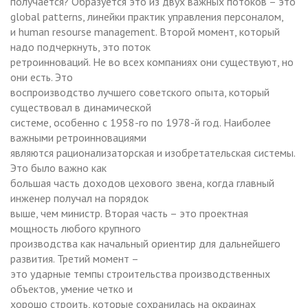
получается? Образуется это из двух важных потоков – это
global patterns, линейки практик управления персоналом,
и human resourse management. Второй момент, который
надо подчеркнуть, это поток
ретроинноваций. Не во всех компаниях они существуют, но
они есть. Это
воспроизводство лучшего советского опыта, который
существовал в динамической
системе, особенно с 1958-го по 1978-й год. Наиболее
важными ретроинновациями
являются рационализаторская и изобретательская системы.
Это было важно как
большая часть доходов цехового звена, когда главный
инженер получал на порядок
выше, чем министр. Вторая часть – это проектная
мощность любого крупного
производства как начальный ориентир для дальнейшего
развития. Третий момент –
это ударные темпы строительства производственных
объектов, умение четко и
хорошо строить, которые сохранилась на окраинах