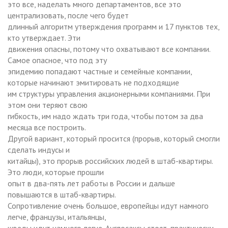
это все, наделать много департаментов, все это
централизовать, после чего будет
длинный алгоритм утверждения программ и 17 пунктов тех,
кто утверждает. Эти
движения опасны, потому что охватывают все компании.
Самое опасное, что под эту
эпидемию попадают частные и семейные компании,
которые начинают эмитировать не подходящие
им структуры управления акционерными компаниями. При
этом они теряют свою
гибкость, им надо ждать три года, чтобы потом за два
месяца все построить.
Другой вариант, который просится (прорыв, который смогли
сделать индусы и
китайцы), это прорыв российских людей в штаб-квартиры.
Это люди, которые прошли
опыт в два-пять лет работы в России и дальше
повышаются в штаб-квартиры.
Сопротивление очень большое, европейцы идут намного
легче, французы, итальянцы,
шведы идут намного легче. Англосаксы стоят, практически,