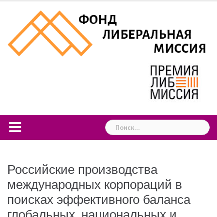
Skip
to
content
Найти:
Российские производства
международных корпораций в
поисках эффективного баланса
глобальных, национальных и