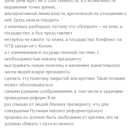
деле, речь идет не о собственности, а о возможности
выражения точки зрения,
альтернативной линии власти, критической по отношению к
ней. Здесь нельзя говорить
о клановых разборках, потому что «Газпром» – не клан, а
государство, и Кох представляет
интересы не какого-то клана, а государства. Конфликт на
НТВ связан не с Кохом,
а с изменениями в государственной системе, с
необходимостью новому президенту
выстраивать новую политику и желанием значительного
числа людей вокруг президента
сделать эту политику закрытой для критики. Такая позиция
может обосновываться
самыми разными соображениями, в том числе и задачами
проведения реформ. Я не
раз слышал от людей близких президенту, что для
совершения Путиным некоего реформаторского
прорыва он должен быть свободным от критики, его не
должны сбивать с пути истинного.