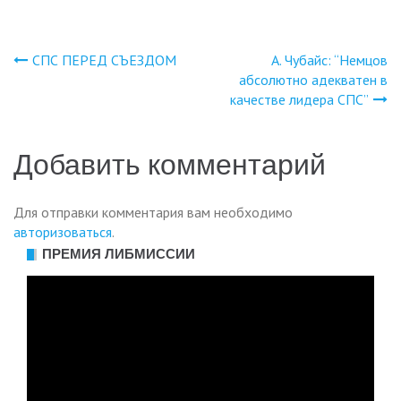
СПС ПЕРЕД СЪЕЗДОМ
А. Чубайс: “Немцов
Навигация
абсолютно адекватен в
качестве лидера СПС”
по
записям
Добавить комментарий
Для отправки комментария вам необходимо
авторизоваться
.
ПРЕМИЯ ЛИБМИССИИ
Видеоплеер