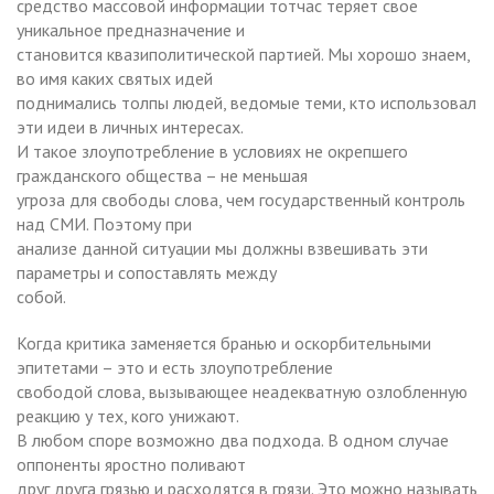
средство массовой информации тотчас теряет свое
уникальное предназначение и
становится квазиполитической партией. Мы хорошо знаем,
во имя каких святых идей
поднимались толпы людей, ведомые теми, кто использовал
эти идеи в личных интересах.
И такое злоупотребление в условиях не окрепшего
гражданского общества – не меньшая
угроза для свободы слова, чем государственный контроль
над СМИ. Поэтому при
анализе данной ситуации мы должны взвешивать эти
параметры и сопоставлять между
собой.
Когда критика заменяется бранью и оскорбительными
эпитетами – это и есть злоупотребление
свободой слова, вызывающее неадекватную озлобленную
реакцию у тех, кого унижают.
В любом споре возможно два подхода. В одном случае
оппоненты яростно поливают
друг друга грязью и расходятся в грязи. Это можно называть