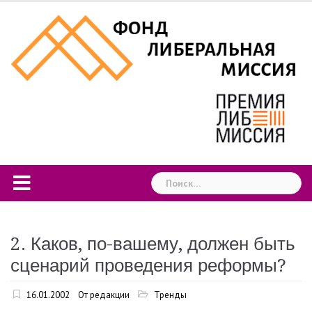
Skip
to
content
Найти:
2. Каков, по-вашему, должен быть
сценарий проведения реформы?
16.01.2002
От редакции
Тренды