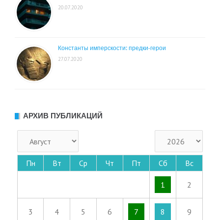
20.07.2020
Константы имперскости: предки-герои
27.07.2020
АРХИВ ПУБЛИКАЦИЙ
Пн
Вт
Ср
Чт
Пт
Сб
Вс
1
2
3
4
5
6
7
8
9