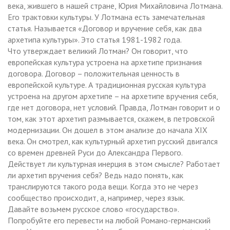
века, жившего в нашей стране, Юрия Михайловича Лотмана.
Его трактовки культуры. У Лотмана есть замечательная
статья. Называется «Договор и вручение себя, как два
архетипа культуры». Это статья 1981-1982 года.
Что утверждает великий Лотман? Он говорит, что
европейская культура устроена на архетипе признания
договора. Договор – положительная ценность в
европейской культуре. А традиционная русская культура
устроена на другом архетипе – на архетипе вручения себя,
где нет договора, нет условий. Правда, Лотман говорит и о
том, как этот архетип размывается, скажем, в петровской
модернизации. Он дошел в этом анализе до начала XIX
века. Он смотрел, как культурный архетип русский двигался
со времен древней Руси до Александра Первого.
Действует ли культурная инерция в этом смысле? Работает
ли архетип вручения себя? Ведь надо понять, как
транслируются такого рода вещи. Когда это не через
сообщество происходит, а, например, через язык.
Давайте возьмем русское слово «государство».
Попробуйте его перевести на любой Романо-германский