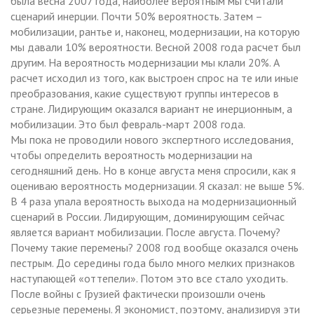
была весна 2007 года, наиболее вероятным мы считали
сценарий инерции. Почти 50% вероятность. Затем –
мобилизации, рантье и, наконец, модернизации, на которую
мы давали 10% вероятности. Весной 2008 года расчет был
другим. На вероятность модернизации мы клали 20%. А
расчет исходил из того, как выстроен спрос на те или иные
преобразования, какие существуют группы интересов в
стране. Лидирующим оказался вариант не инерционным, а
мобилизации. Это был февраль-март 2008 года.
Мы пока не проводили нового экспертного исследования,
чтобы определить вероятность модернизации на
сегодняшний день. Но в конце августа меня спросили, как я
оцениваю вероятность модернизации. Я сказал: не выше 5%.
В 4 раза упала вероятность выхода на модернизационный
сценарий в России. Лидирующим, доминирующим сейчас
является вариант мобилизации. После августа. Почему?
Почему такие перемены? 2008 год вообще оказался очень
пестрым. До середины года было много мелких признаков
наступающей «оттепели». Потом это все стало уходить.
После войны с Грузией фактически произошли очень
серьезные перемены. Я экономист, поэтому, анализируя эти