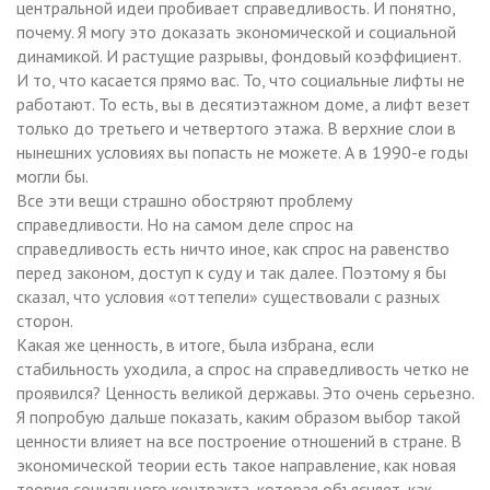
центральной идеи пробивает справедливость. И понятно,
почему. Я могу это доказать экономической и социальной
динамикой. И растущие разрывы, фондовый коэффициент.
И то, что касается прямо вас. То, что социальные лифты не
работают. То есть, вы в десятиэтажном доме, а лифт везет
только до третьего и четвертого этажа. В верхние слои в
нынешних условиях вы попасть не можете. А в 1990-е годы
могли бы.
Все эти вещи страшно обостряют проблему
справедливости. Но на самом деле спрос на
справедливость есть ничто иное, как спрос на равенство
перед законом, доступ к суду и так далее. Поэтому я бы
сказал, что условия «оттепели» существовали с разных
сторон.
Какая же ценность, в итоге, была избрана, если
стабильность уходила, а спрос на справедливость четко не
проявился? Ценность великой державы. Это очень серьезно.
Я попробую дальше показать, каким образом выбор такой
ценности влияет на все построение отношений в стране. В
экономической теории есть такое направление, как новая
теория социального контракта, которая объясняет, как