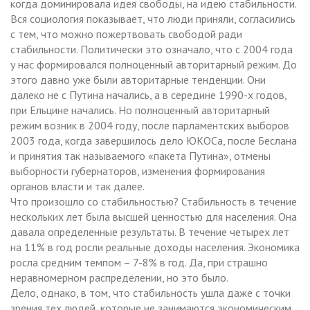
когда доминировала идея свободы, на идею стабильности.
Вся социология показывает, что люди приняли, согласились
с тем, что можно пожертвовать свободой ради
стабильности. Политически это означало, что с 2004 года
у нас формировался полноценный авторитарный режим. До
этого давно уже были авторитарные тенденции. Они
далеко не с Путина начались, а в середине 1990-х годов,
при Ельцине начались. Но полноценный авторитарный
режим возник в 2004 году, после парламентских выборов
2003 года, когда завершилось дело ЮКОСа, после Беслана
и принятия так называемого «пакета Путина», отмены
выборности губернаторов, изменения формирования
органов власти и так далее.
Что произошло со стабильностью? Стабильность в течение
нескольких лет была высшей ценностью для населения. Она
давала определенные результаты. В течение четырех лет
на 11% в год росли реальные доходы населения. Экономика
росла средним темпом – 7-8% в год. Да, при страшно
неравномерном распределении, но это было.
Дело, однако, в том, что стабильность ушла даже с точки
зрения тех людей, которые не занимаются экономическим