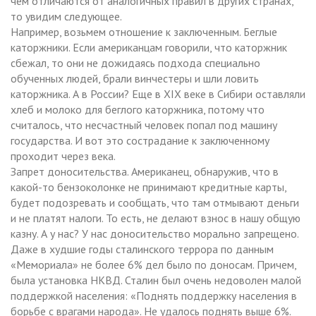
чем отличаются от аналогичных правил в других странах,
то увидим следующее.
Например, возьмем отношение к заключенным. Беглые
каторжники. Если американцам говорили, что каторжник
сбежал, то они не дожидаясь подхода специально
обученных людей, брали винчестеры и шли ловить
каторжника. А в России? Еще в XIX веке в Сибири оставляли
хлеб и молоко для беглого каторжника, потому что
считалось, что несчастный человек попал под машину
государства. И вот это сострадание к заключенному
проходит через века.
Запрет доносительства. Американец, обнаружив, что в
какой-то бензоколонке не принимают кредитные карты,
будет подозревать и сообщать, что там отмывают деньги
и не платят налоги. То есть, не делают взнос в нашу общую
казну. А у нас? У нас доносительство морально запрещено.
Даже в худшие годы сталинского террора по данным
«Мемориала» не более 6% дел было по доносам. Причем,
была установка НКВД. Сталин был очень недоволен малой
поддержкой населения: «Поднять поддержку населения в
борьбе с врагами народа». Не удалось поднять выше 6%.