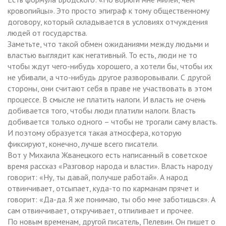
кровопийцы». Это просто эпиграф к тому общественному
договору, который складывается в условиях отчуждения
людей от государства.
Заметьте, что такой обмен ожиданиями между людьми и
властью выглядит как негативный. То есть, люди не то
чтобы ждут чего-нибудь хорошего, а хотели бы, чтобы их
не убивали, а что-нибудь другое разворовывали. С другой
стороны, они считают себя в праве не участвовать в этом
процессе. В смысле не платить налоги. И власть не очень
добивается того, чтобы люди платили налоги. Власть
добивается только одного – чтобы не трогали саму власть.
И поэтому образуется такая атмосфера, которую
фиксируют, конечно, лучше всего писатели.
Вот у Михаила Жванецкого есть написанный в советское
время рассказ «Разговор народа и власти». Власть народу
говорит: «Ну, ты давай, получше работай». А народ
отвинчивает, отсыпает, куда-то по карманам прячет и
говорит: «Да-да. Я же понимаю, ты обо мне заботишься». А
сам отвинчивает, откручивает, отпиливает и прочее.
По новым временам, другой писатель, Пелевин. Он пишет о