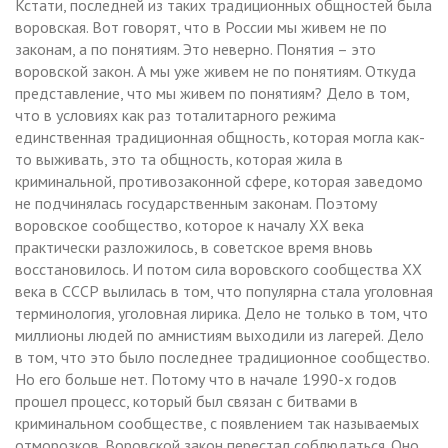
Кстати, последней из таких традиционных общностей была
воровская. Вот говорят, что в России мы живем не по
законам, а по понятиям. Это неверно. Понятия – это
воровской закон. А мы уже живем не по понятиям. Откуда
представление, что мы живем по понятиям? Дело в том,
что в условиях как раз тоталитарного режима
единственная традиционная общность, которая могла как-
то выживать, это та общность, которая жила в
криминальной, противозаконной сфере, которая заведомо
не подчинялась государственным законам. Поэтому
воровское сообщество, которое к началу ХХ века
практически разложилось, в советское время вновь
восстановилось. И потом сила воровского сообщества ХХ
века в СССР вылилась в том, что популярна стала уголовная
терминология, уголовная лирика. Дело не только в том, что
миллионы людей по амнистиям выходили из лагерей. Дело
в том, что это было последнее традиционное сообщество.
Но его больше нет. Потому что в начале 1990-х годов
прошел процесс, который был связан с битвами в
криминальном сообществе, с появлением так называемых
отморозков. Воровской закон перестал соблюдаться. Оно