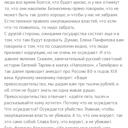
люди все время боятся, что будет кризис, и у них отнимут
то, что они накопили. Бизнесмены прямо говорили, что не
может быть так долго хорошо, и чтобы у нас не забрали.
Естественное правило оккупационных властей, что если
что-то появилось, то надо забрать.
С другой стороны, ожидания государства состоят еще и в
том, что там будут воровать. Думаю, Елена Панфилова вам
говорила о том, что по социологии видно, что люди
признают коррупцию, но не очень ее осуждают. И это
давнее явление. Скажем, замечательный русский советский
историк Евгений Тарлин в книгах «Наполеон», «Талейран» и
так далее приводит анекдот про Россию 80-х годов XIX
века. Крупному чиновнику говорят: «Ваше
превосходительство, мы дадим вам три тысячи рублей, и
об этом не будет знать ни одна живая душа».
Превосходительство отвечает: «дайте пять тысяч и
рассказывайте кому хотите». Потому что не осуждается.
Что осуждается? Осуждается убийство. Главная, чтобы
оккупационная власть не убивала. А то, что они воруют, так
это само собой. Слава Богу, что воруют, а не убивают.
Есть формула Бродского: «Но ворюги мне милей, чем