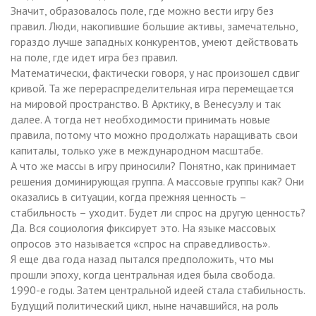
Значит, образовалось поле, где можно вести игру без
правил. Люди, накопившие большие активы, замечательно,
гораздо лучше западных конкурентов, умеют действовать
на поле, где идет игра без правил.
Математически, фактически говоря, у нас произошел сдвиг
кривой. Та же перераспределительная игра перемещается
на мировой пространство. В Арктику, в Венесуэлу и так
далее. А тогда нет необходимости принимать новые
правила, потому что можно продолжать наращивать свои
капиталы, только уже в международном масштабе.
А что же массы в игру приносили? Понятно, как принимает
решения доминирующая группа. А массовые группы как? Они
оказались в ситуации, когда прежняя ценность –
стабильность – уходит. Будет ли спрос на другую ценность?
Да. Вся социология фиксирует это. На языке массовых
опросов это называется «спрос на справедливость».
Я еще два года назад пытался предположить, что мы
прошли эпоху, когда центральная идея была свобода.
1990-е годы. Затем центральной идеей стала стабильность.
Будущий политический цикл, ныне начавшийся, на роль