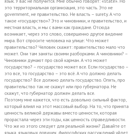
язык. У вас не получится. Мне обычно говорят: «state». Но
это территориальная организация, это часть. Это не
government, не правительство. Не власть – surety. А что
такое «государство»? Это и чиновники, и правительство, и
местная власть, и мы с вами как граждане. Отсюда
возникает, через это слово, совершенно другое видение
мира. Вот спросите человека на улице: Что может
правительство? Человек скажет: правительство мало что
может. Они там заняты своими разборками. А чиновники? –
Чиновники думают про свой карман. А что может
государство? – государство может все. Если государство –
это все, то государство – это всё. А что должно делать
государство? Все должно делать государство. Опять, про
правительство так не скажут или про губернатора. Не
скажут, что губернатор должен делать все.
Поэтому мне кажется, что есть довольно сильный фактор,
который влиял на этот массовый выбор. На то, что принята
ценность великой державы вместо ценности, которая
прорастала через эти годы, как ценность справедливости.
Что же из этого следует для реальной жизни? Давайте от
языка, языковых ловушек, философских рассуждений уйдет