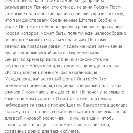
1990-х или начала 2000-х годов. Когда правила
размываются. Причем, это отнюдь не вина России. Пост-
ялтинские политические правила пришли в кризис потому,
что там действовали Соединенные Штаты в Сербии и
Ираке. Потому что Европа приняла решение о признании
Косова, которое, может быть, политически целесообразно,
но никак не может считаться правовым. Поэтому
размылись правовые рамки. И здесь же идет размывание
правил экономической игры на мировом рынке.
Сейчас, во время кризиса, один из экономистов на
внутреннем обсуждении, которое мы проводили, сказал:
«Кстати, коллеги, помните, была организация
Международный валютный фонд? Она где?» Это
ооновская организация, созданная специально для таких
случаев. Я понимаю, у них денег нет. Но почему не слышно,
какие они дают советы? Ответ был: они тщательно
наблюдают за тем, не произойдет ли банкротства доллара.
Потому что это очень серьезная и катастрофическая вещь
для всей мировой экономики. Но мы не видим, чтобы
сработали эти вещи – экономические организации,
созданные ровно для таких случаев.