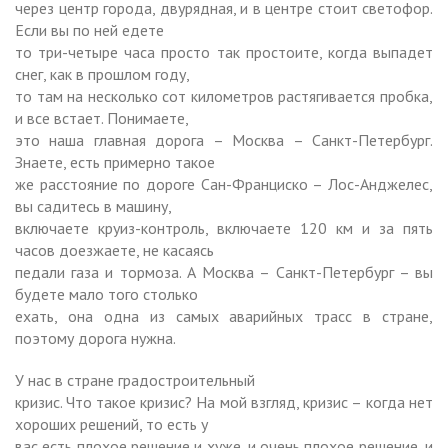
через центр города, двурядная, и в центре стоит светофор.
Если вы по ней едете
то три-четыре часа просто так простоите, когда выпадет
снег, как в прошлом году,
то там на несколько сот километров растягивается пробка,
и все встает. Понимаете,
это наша главная дорога – Москва – Санкт-Петербург.
Знаете, есть примерно такое
же расстояние по дороге Сан-Франциско – Лос-Анджелес,
вы садитесь в машину,
включаете круиз-контроль, включаете
120 км
и за пять
часов доезжаете, не касаясь
педали газа и тормоза. А Москва – Санкт-Петербург – вы
будете мало того столько
ехать, она одна из самых аварийных трасс в стране,
поэтому дорога нужна.
У нас в стране градостроительный
кризис. Что такое кризис? На мой взгляд, кризис
–
когда нет
хороших решений, то есть у
вас есть плохое решение и хуже, и очень плохое решение, и