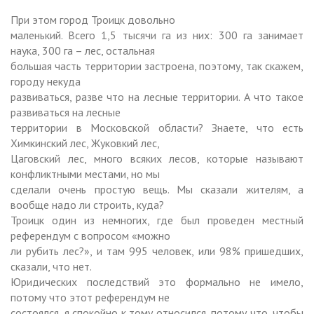
При этом город Троицк довольно
маленький. Всего 1,5 тысячи га из них:
300 га
занимает
наука,
300 га
– лес, остальная
большая часть территории застроена, поэтому, так скажем,
городу некуда
развиваться, разве что на лесные территории. А что такое
развиваться на лесные
территории в Московской области? Знаете, что есть
Химкинский лес, Жуковкий лес,
Цаговский лес, много всяких лесов, которые называют
конфликтными местами, но мы
сделали очень простую вещь. Мы сказали жителям, а
вообще надо ли строить, куда?
Троицк один из немногих, где был проведен местный
референдум с вопросом «можно
ли рубить лес?», и там 995 человек, или 98% пришедших,
сказали, что нет.
Юридических последствий это формально не имело,
потому что этот референдум не
состоялся, я спокойно к тому относился, потому что, чтобы