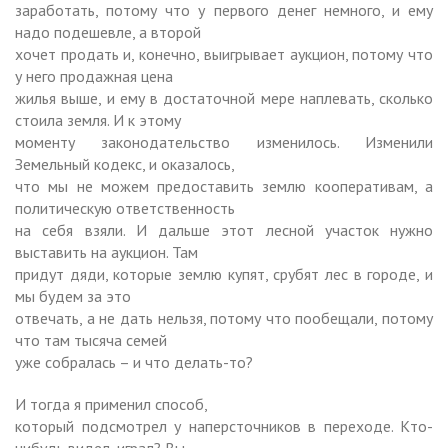
заработать, потому что у первого денег немного, и ему
надо подешевле, а второй
хочет продать и, конечно, выигрывает аукцион, потому что
у него продажная цена
жилья выше, и ему в достаточной мере наплевать, сколько
стоила земля. И к этому
моменту законодательство изменилось. Изменили
Земельный кодекс, и оказалось,
что мы не можем предоставить землю кооперативам, а
политическую ответственность
на себя взяли. И дальше этот лесной участок нужно
выставить на аукцион. Там
придут дяди, которые землю купят, срубят лес в городе, и
мы будем за это
отвечать, а не дать нельзя, потому что пообещали, потому
что там тысяча семей
уже собралась – и что делать-то?
И тогда я применил способ,
который подсмотрел у наперсточников в переходе. Кто-
нибудь видел, играл? Вы