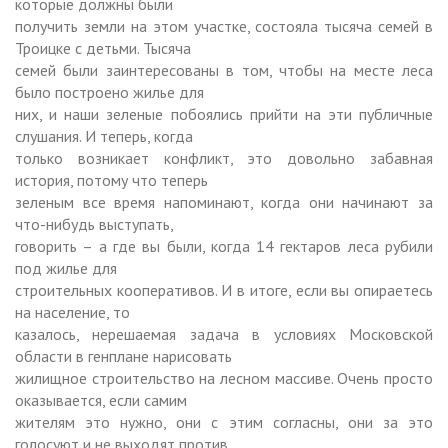
которые должны были
получить земли на этом участке, состояла тысяча семей в
Троицке с детьми. Тысяча
семей были заинтересованы в том, чтобы на месте леса
было построено жилье для
них, и наши зеленые побоялись прийти на эти публичные
слушания. И теперь, когда
только возникает конфликт, это довольно забавная
история, потому что теперь
зеленым все время напоминают, когда они начинают за
что-нибудь выступать,
говорить – а где вы были, когда
14 гектаров
леса рубили
под жилье для
строительных кооперативов. И в итоге, если вы опираетесь
на население, то
казалось, нерешаемая задача в условиях Московской
области в генплане нарисовать
жилищное строительство на лесном массиве. Очень просто
оказывается, если самим
жителям это нужно, они с этим согласны, они за это
голосуют и не выходят против