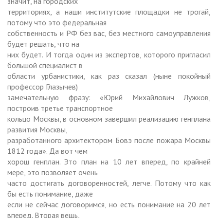
значит, на городских
территориях, а наши институтские площадки не трогай,
потому что это федеральная
собственность и РФ без вас, без местного самоуправления
будет решать, что на
них будет. И тогда один из экспертов, которого пригласил
большой специалист в
области урбанистики, как раз сказал (ныне покойный
профессор Глазычев)
замечательную фразу: «Юрий Михайлович Лужков,
построив третье транспортное
кольцо Москвы, в основном завершил реализацию генплана
развития Москвы,
разработанного архитектором Бовэ после пожара Москвы
1812 года». Да вот чем
хорош генплан. Это план на 10 лет вперед, по крайней
мере, это позволяет очень
часто достигать договоренностей, легче. Потому что как
бы есть понимание, даже
если не сейчас договоримся, но есть понимание на 20 лет
вперед. Вторая вещь,