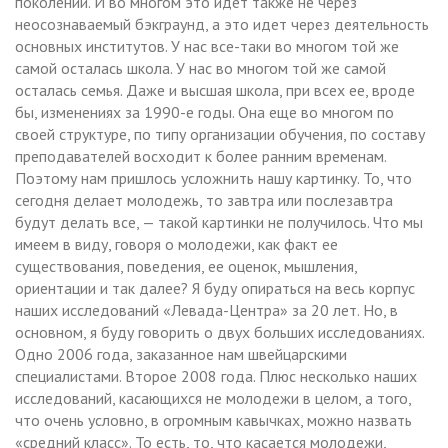
поколений. И во многом это идет также не через
неосознаваемый бэкграунд, а это идет через деятельность
основных институтов. У нас все-таки во многом той же
самой осталась школа. У нас во многом той же самой
осталась семья. Даже и высшая школа, при всех ее, вроде
бы, изменениях за 1990-е годы. Она еще во многом по
своей структуре, по типу организации обучения, по составу
преподавателей восходит к более ранним временам.
Поэтому нам пришлось усложнить нашу картинку. То, что
сегодня делает молодежь, то завтра или послезавтра
будут делать все, — такой картинки не получилось. Что мы
имеем в виду, говоря о молодежи, как факт ее
существования, поведения, ее оценок, мышления,
ориентации и так далее? Я буду опираться на весь корпус
наших исследований «Левада-Центра» за 20 лет. Но, в
основном, я буду говорить о двух больших исследованиях.
Одно 2006 года, заказанное нам швейцарскими
специалистами. Второе 2008 года. Плюс несколько наших
исследований, касающихся не молодежи в целом, а того,
что очень условно, в огромным кавычках, можно назвать
«средний класс». То есть, то, что касается молодежи,