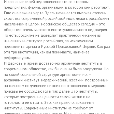
И сознание своей недооцененности со стороны
предприятия, фирмы, организации, в которой они работают.
Еще она важная черта. Здесь начинается высокая степень
сходства современной российской молодежи с российским
населением в целом. Российское общество сегодня – это
общество очень высокого институционального недоверия.
То есть, россияне не доверяют практически никаким из
нынешних институтов российских, за исключением
президента, армии и Русской Православной Церкви. Как раз
эти три институции, как вы понимаете, наименее
реформируемы.
И Церковь, и армия достаточно архаичные институты в
современном обществе, как бы она ни была вооружена. Но
по своей социальной структуре армия, конечно, —
архаичный институт, иерархический, жесткий, построенный
на жестком подчинении нижних по отношению к верхним,
приказы не обсуждаются и так далее. Это институты,
которые построен на ценности самой жизни и на
готовности ее отдать. Это, как правило, архаичные
институты. Современные институты не требуют от
человека таких гигантских жертв. Ни суд, ни академия, ни