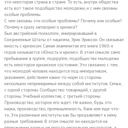
это некоторая страна в стране. То есть, внутри общества
есть вот такое подобщество молодежи, и с ним связаны
особые проблемы.
С чем связаны эти особые проблемы? Почему они особые?
Почему я сразу заговорил о кризисе?
Был австрийский психологи, эмигрировавший в
Соединенные Штаты от нацизма, Эрик Эриксон. Он связывал
юность с кризисом. Самая знаменитая его книга 1960-х
годов называется «Юность и кризис». В этом смысле само
пребывание в группе, подгруппе, подобществе молодежи
есть некоторое кризисное состояние. Это связанно с тем,
что молодой человек находится под императивом,
указанием, действием каких-то норм со стороны
нескольких непримиримых между собой институтов. Семья,
с одной стороны. Сообщество товарищей, с другой
стороны. Учебный коллектив, с третьей стороны.
Производство, которое его ждет. Не важно, будь это
наука, производство, промышленность, банк или еще что-
то. Эти различные институты как бы предъявляют к нему
разные требования. В этом смысле он находится на
пересечении разных не просто нескольких институтов, а