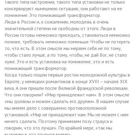
такого типа настроения, такого типа установки не только
консервируют нынешнюю ситуацию, они работают на ее
понижение. Это понижающий трансформатор.
Люди в России и, к сожалению, молодежь в очень
значительной степени не свободны от этого. Люди в
России готовы немножко приседать, становиться немножко
пониже, требовать немножко поменьше. Чтобы не потерять
то, что есть. В этом смысле мы меряем себя не по тому,
чтобы стало лучше, а по тому, чтобы, не дай Бог, не стало
хуже. Это и есть установка на понижение, это и есть
понижающий трансформатор.
Когда только пошли первые ростки молодежной культуры в
Европе, у немецких романтиков в конце XVIII – начале XIX
века. А они пришли после Великой французской революции.
Что они говорили? «Мир принадлежит нам». В этом смысле
«мы должны и можем сделать его другим». В нашем случае
мы имеем дело с совершенно противоположной
установкой. «Мир не принадлежит нам. Мы не можем с ним
ничего сделать. Поэтому принимаем позу страуса и
говорим, что это лучше». По крайней мере, «так мы
выживем в это трудное время».