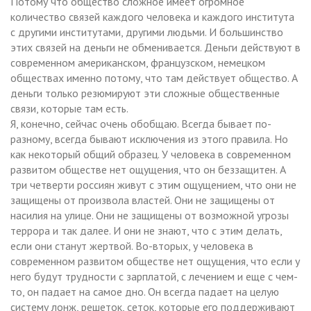
Потому что общество сложное имеет огромное
количество связей каждого человека и каждого института
с другими институтами, другими людьми. И большинство
этих связей на деньги не обменивается. Деньги действуют в
современном американском, французском, немецком
обществах именно потому, что там действует общество. А
деньги только резюмируют эти сложные общественные
связи, которые там есть.
Я, конечно, сейчас очень обобщаю. Всегда бывает по-
разному, всегда бывают исключения из этого правила. Но
как некоторый общий образец. У человека в современном
развитом обществе нет ощущения, что он беззащитен. А
три четверти россиян живут с этим ощущением, что они не
защищены от произвола властей. Они не защищены от
насилия на улице. Они не защищены от возможной угрозы
террора и так далее. И они не знают, что с этим делать,
если они станут жертвой. Во-вторых, у человека в
современном развитом обществе нет ощущения, что если у
него будут трудности с зарплатой, с лечением и еще с чем-
то, он падает на самое дно. Он всегда падает на целую
систему лонж, решеток, сеток, которые его поддерживают