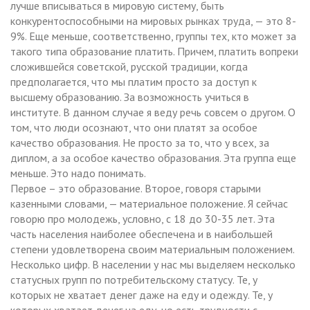
лучше вписываться в мировую систему, быть
конкурентоспособными на мировых рынках труда, — это 8-
9%. Еще меньше, соответственно, группы тех, кто может за
такого типа образование платить. Причем, платить вопреки
сложившейся советской, русской традиции, когда
предполагается, что мы платим просто за доступ к
высшему образованию. За возможность учиться в
институте. В данном случае я веду речь совсем о другом. О
том, что люди осознают, что они платят за особое
качество образования. Не просто за то, что у всех, за
диплом, а за особое качество образования. Эта группа еще
меньше. Это надо понимать.
Первое – это образование. Второе, говоря старыми
казенными словами, — материальное положение. Я сейчас
говорю про молодежь, условно, с 18 до 30-35 лет. Эта
часть населения наиболее обеспечена и в наибольшей
степени удовлетворена своим материальным положением.
Несколько цифр. В населении у нас мы выделяем несколько
статусных групп по потребительскому статусу. Те, у
которых не хватает денег даже на еду и одежду. Те, у
которых хватает денег на еду, но есть трудности с