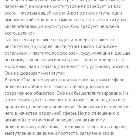
парламент, ни один из институтов не потребует от вас
всего – жертвы вашей жизни. А вот эти институты один
американский социолог называл «ненасытные институты»,
«всепоглощающие институты». Они требуют человека
всего, целиком.
Так вот, если россияне сегодня и доверяют каким-то
институтам, то, скорее, институтам такого типа. Всем
остальным – партиям, профсоюзам, суду, милиции и дальше
по списку, финансовым институтам – они не доверяют. И
молодежь, надо сказать, разделяет эту установку россиян.
Она не доверяет институтам.
Второе. Она не доверяет политическим партиям и сфере
политики вообще. Это тоже отличает российское
современное общество. Оно как бы деполитизировано. Не
в том смысле, что в нем нет политики. Напротив, оно все
пропитано, пронизано политикой. Политика не выделена из
него в качестве отдельной сферы. Но по отношению к
активной политической позиции, как активному
политическому действию, — не важно: членство в партии,
выступление в движении протеста, заявление своих