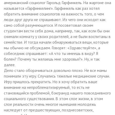
американский социолог Гарольд Гарфинкель. На жаргоне она
называется «Гарфинкелинг». Гарфинкель как раз хотел
обратить внимание социологов на важность того, о чем
люди друг друга не спрашивают. Из чего они исходят как
само собой разумеющегося. И посоветовал своим
студентам вести себя дома, например, так, как если бы они
снимали комнату у своих родителей, а не были воспитаны в
семействе. И тогда начали обнаруживаться вещи, которые
мы обычно не обсуждаем. Говорят: «Здравствуйте», а
собеседник спрашивает: «А что ты имеешь в виду? Я
болен? Почему ты желаешь мне здоровья?». Ну, и так
далее.
Дело стало оборачиваться довольно плохо. Не все мамы
понимали эту игру. Случались тяжелые медицинские случаи.
Игру пришлось прекратить. Но я хочу обратить ваше
внимание на непроблематизируемый, то есть не
становящийся проблемой, бэкгрануд нашего повседневного
социального существования. В этом слое жизни, в этом
слое реальности очень многое нынешняя молодежь
наследует от предшествующих, позднесоветских,