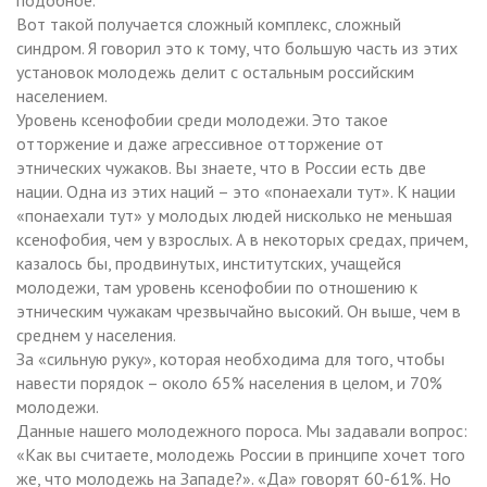
Вот такой получается сложный комплекс, сложный
синдром. Я говорил это к тому, что большую часть из этих
установок молодежь делит с остальным российским
населением.
Уровень ксенофобии среди молодежи. Это такое
отторжение и даже агрессивное отторжение от
этнических чужаков. Вы знаете, что в России есть две
нации. Одна из этих наций – это «понаехали тут». К нации
«понаехали тут» у молодых людей нисколько не меньшая
ксенофобия, чем у взрослых. А в некоторых средах, причем,
казалось бы, продвинутых, институтских, учащейся
молодежи, там уровень ксенофобии по отношению к
этническим чужакам чрезвычайно высокий. Он выше, чем в
среднем у населения.
За «сильную руку», которая необходима для того, чтобы
навести порядок – около 65% населения в целом, и 70%
молодежи.
Данные нашего молодежного пороса. Мы задавали вопрос:
«Как вы считаете, молодежь России в принципе хочет того
же, что молодежь на Западе?». «Да» говорят 60-61%. Но