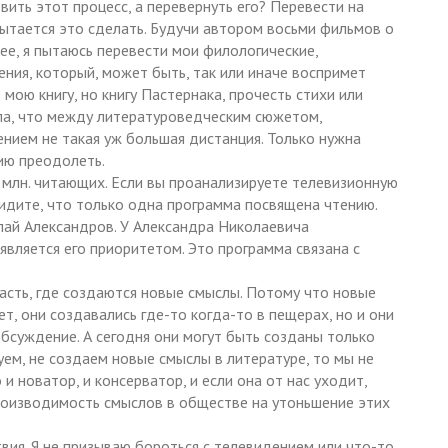
вить этот процесс, а перевернуть его? Перевести на
пытается это сделать. Будучи автором восьми фильмов о
лее, я пытаюсь перевести мои филологические,
ния, который, может быть, так или иначе воспримет
мою книгу, но книгу Пастернака, прочесть стихи или
яла, что между литературоведческим сюжетом,
нием не такая уж большая дистанция. Только нужна
ию преодолеть.
 млн. читающих. Если вы проанализируете телевизионную
видите, что только одна программа посвящена чтению.
лай Александров. У Александра Николаевича
является его приоритетом. Это программа связана с
асть, где создаются новые смыслы. Потому что новые
т, они создавались где-то когда-то в пещерах, но и они
обсуждение. А сегодня они могут быть созданы только
уем, не создаем новые смыслы в литературе, то мы не
 новатор, и консерватор, и если она от нас уходит,
производимость смыслов в обществе на утоньшение этих
вия. Я не призываю бороться с телевидением или что-то