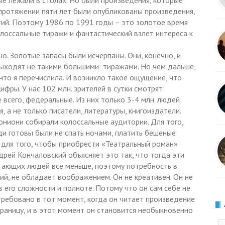
ые лежали в столах. Но были произведения, которые
 протяжении пяти лет были опубликованы произведения,
ий. Поэтому 1986 по 1991 годы – это золотое время
олоссальные тиражи и фантастический взлет интереса к
о. Золотые запасы были исчерпаны. Они, конечно, и
выходят не такими большими тиражами. Но чем дальше,
что я перечислила. И возникло такое ощущение, что
ифры. У нас 102 млн. зрителей в сутки смотрят
всего, федеральные. Из них только 3-4 млн. людей
 а не только писатели, литературы, книгоиздатели.
ниони собирали колоссальные аудитории. Для того,
ди готовы были не спать ночами, платить бешеные
з для того, чтобы приобрести «Театральный роман»
дрей Кончаловский объясняет это так, что тогда эти
тающих людей все меньше, поэтому потребность в
ий, не обладает воображением. Он не креативен. Он не
 его сложности и полноте. Потому что он сам себе не
стребовано в тот момент, когда он читает произведение
раницу, и в этот момент он становится необыкновенно