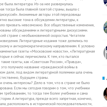
ое была литература. Из-за нее развернулась
рая тогда была главной газетой страны, вышла с
 дискуссий». Анонимные авторы этой передовицы
ятно высокие тона в обсуждении литературы, к
было призвать невозможно. Все общественные изменения,
рованы обсуждениями и литературными дискуссиями.
всей стране с необыкновенной скоростью. Читатели
роизведения. Литературные издания тоже делились по
скому и антидемократическому направлениям. К условно
аменитые газеты «Московские новости», «Литературная
торые я сейчас перечислила. К тем, кто пытался
такие газеты, как «Советская Россия», «Правда»,
 это получило название «гражданской войны в
амом деле, под видом литературной полемики шла очень
стественно, будущем страны.
и очень интересны? Дело в том, что в стране не было
рована. Если мы сегодня говорим о том, что учебники
м требованиям, то тогда тем более учебники и сама
тории. А литература, прежде всего запретная, конечно,
вала, расположить в исторической последовательности,