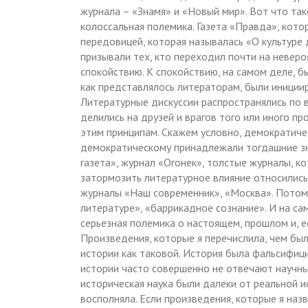
журнала – «Знамя» и «Новый мир». Вот что так
колоссальная полемика. Газета «Правда», кото
передовицей, которая называлась «О культуре
призывали тех, кто переходил почти на неверо
спокойствию. К спокойствию, на самом деле, 
как представлялось литераторам, были иниции
Литературные дискуссии распространялись по 
делились на друзей и врагов того или иного п
этим принципам. Скажем условно, демократиче
демократическому принадлежали тогдашние зн
газета», журнал «Огонек», толстые журналы, ко
затормозить литературное влияние относились 
журналы «Наш современник», «Москва». Потом
литературе», «баррикадное сознание». И на с
серьезная полемика о настоящем, прошлом и, е
Произведения, которые я перечислила, чем был
истории как таковой. История была фальсифици
истории часто совершенно не отвечают научны
историческая наука были далеки от реальной ис
восполняла. Если произведения, которые я наз