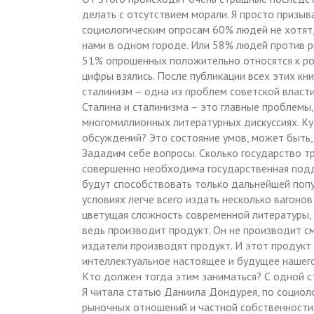
делать с отсутствием морали. Я просто призыв
социологическим опросам 60% людей не хотят,
нами в одном городе. Или 58% людей против р
51% опрошенных положительно относятся к рол
цифры взялись. После публикации всех этих кни
сталинизм – одна из проблем советской власт
Сталина и сталинизма – это главные проблемы
многомиллионных литературных дискуссиях. Ку
обсуждений? Это состояние умов, может быть, 
Зададим себе вопросы. Сколько государство т
совершенно необходима государственная подд
будут способствовать только дальнейшей поп
условиях легче всего издать несколько вагон
цветущая сложность современной литературы, 
ведь производит продукт. Он не производит с
издатели производят продукт. И этот продукт 
интеллектуальное настоящее и будущее нашег
Кто должен тогда этим заниматься? С одной с
Я читала статью Даниила Дондурея, по социо
рыночных отношений и частной собственности.