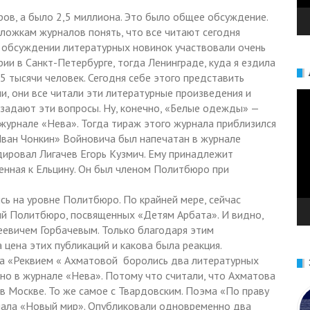
ров, а было 2,5 миллиона. Это было общее обсуждение.
ложкам журналов понять, что все читают сегодня
в обсуждении литературных новинок участвовали очень
рии в Санкт-Петербурге, тогда Ленинграде, куда я ездила
5 тысячи человек. Сегодня себе этого представить
и, они все читали эти литературные произведения и
Ви
и задают эти вопросы. Ну, конечно, «Белые одежды» —
урнале «Нева». Тогда тираж этого журнала приблизился
 «Иван Чонкин» Войновича был напечатан в журнале
дировал Лигачев Егорь Кузмич. Ему принадлежит
енная к Ельцину. Он был членом Политбюро при
сь на уровне Политбюро. По крайней мере, сейчас
й Политбюро, посвященных «Детям Арбата». И видно,
еевичем Горбачевым. Только благодаря этим
цена этих публикаций и какова была реакция.
 за «Реквием « Ахматовой боролись два литературных
но в журнале «Нева». Потому что считали, что Ахматова
в Москве. То же самое с Твардовским. Поэма «По праву
рнала «Новый мир». Опубликовали одновременно два