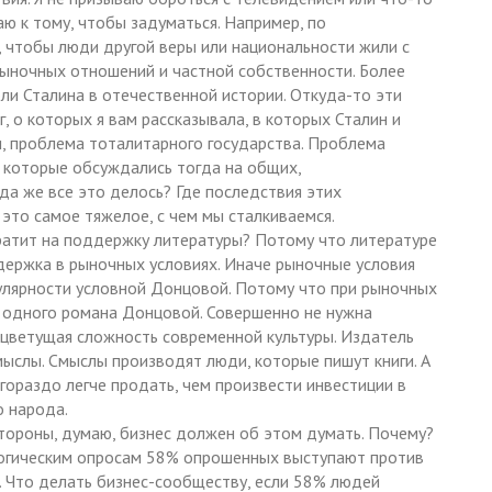
аю к тому, чтобы задуматься. Например, по
 чтобы люди другой веры или национальности жили с
ыночных отношений и частной собственности. Более
и Сталина в отечественной истории. Откуда-то эти
г, о которых я вам рассказывала, в которых Сталин и
и, проблема тоталитарного государства. Проблема
, которые обсуждались тогда на общих,
да же все это делось? Где последствия этих
это самое тяжелое, с чем мы сталкиваемся.
ратит на поддержку литературы? Потому что литературе
ержка в рыночных условиях. Иначе рыночные условия
улярности условной Донцовой. Потому что при рыночных
ов одного романа Донцовой. Совершенно не нужна
цветущая сложность современной культуры. Издатель
мыслы. Смыслы производят люди, которые пишут книги. А
гораздо легче продать, чем произвести инвестиции в
о народа.
тороны, думаю, бизнес должен об этом думать. Почему?
логическим опросам 58% опрошенных выступают против
 Что делать бизнес-сообществу, если 58% людей