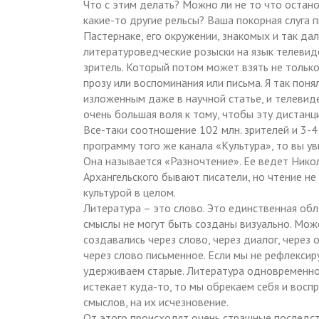
Что с этим делать? Можно ли не то что остано
какие-то другие рельсы? Ваша покорная слуга 
Пастернаке, его окружении, знакомых и так да
литературоведческие розыски на язык телевиде
зритель. Который потом может взять не только 
прозу или воспоминания или письма. Я так пон
изложенным даже в научной статье, и телевиде
очень большая воля к тому, чтобы эту дистанц
Все-таки соотношение 102 млн. зрителей и 3-4
программу того же канала «Культура», то вы у
Она называется «Разночтение». Ее ведет Нико
Архангельского бывают писатели, но чтение не 
культурой в целом.
Литература – это слово. Это единственная обл
смыслы не могут быть созданы визуально. Може
создавались через слово, через диалог, через 
через слово письменное. Если мы не рефлексир
удерживаем старые. Литература одновременно и
истекает куда-то, то мы обрекаем себя и вос
смыслов, на их исчезновение.
От этого происходят очень страшные последст