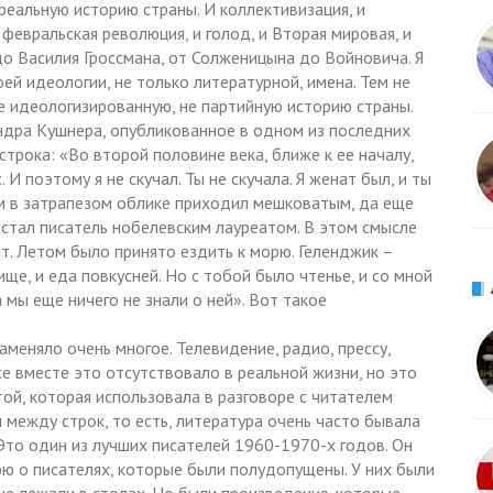
 реальную историю страны. И коллективизация, и
 февральская революция, и голод, и Вторая мировая, и
до Василия Гроссмана, от Солженицына до Войновича. Я
й идеологии, не только литературной, имена. Тем не
 не идеологизированную, не партийную историю страны.
ндра Кушнера, опубликованное в одном из последних
строка: «Во второй половине века, ближе к ее началу,
 И поэтому я не скучал. Ты не скучала. Я женат был, и ты
зм в затрапезом облике приходил мешковатым, да еще
 стал писатель нобелевским лауреатом. В этом смысле
т. Летом было принято ездить к морю. Геленджик –
ще, и еда повкусней. Но с тобой было чтенье, и со мной
а мы еще ничего не знали о ней». Вот такое
аменяло очень многое. Телевидение, радио, прессу,
е вместе это отсутствовало в реальной жизни, но это
той, которая использовала в разговоре с читателем
и между строк, то есть, литература очень часто бывала
Это один из лучших писателей 1960-1970-х годов. Он
орю о писателях, которые были полудопущены. У них были