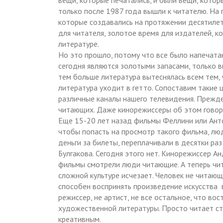
вещи, которые печатались, и были вещи, котор
только после 1987 года вышли к читателю. На
которые создавались на протяжении десятилет
для читателя, золотое время для издателей, к
литературе.
Но это прошло, потому что все было напечатан
сегодня являются золотыми запасами, только 
тем больше литература вытеснялась всем тем, 
литература уходит в гетто. Сопоставим такие ц
различные каналы нашего телевидения. Прежде 
читающих. Даже кинорежиссеры об этом говоря,
Еще 15-20 лет назад фильмы Феллини или Анто
чтобы попасть на просмотр такого фильма, лю
деньги за билеты, переплачивали в десятки ра
Булгакова. Сегодня этого нет. Кинорежиссер Ан
фильмы смотрели люди читающие. А теперь чи
сложной культуре исчезает. Человек не читающ
способен воспринять произведение искусства в
режиссер, не артист, не все остальное, что во
художественной литературы. Просто читает ст
креативным.