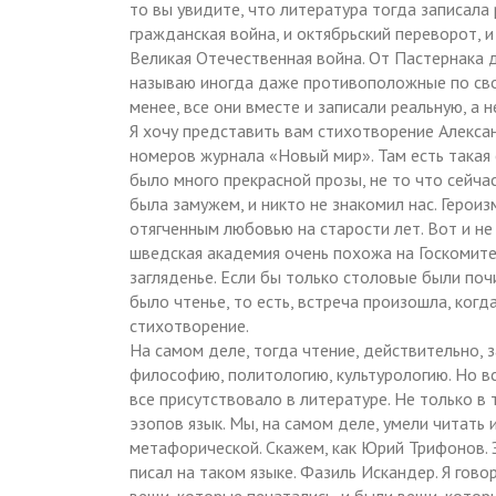
то вы увидите, что литература тогда записала
гражданская война, и октябрьский переворот, и
Великая Отечественная война. От Пастернака 
называю иногда даже противоположные по свое
менее, все они вместе и записали реальную, а
Я хочу представить вам стихотворение Алекса
номеров журнала «Новый мир». Там есть такая 
было много прекрасной прозы, не то что сейчас.
была замужем, и никто не знакомил нас. Герои
отягченным любовью на старости лет. Вот и не
шведская академия очень похожа на Госкомите
загляденье. Если бы только столовые были почи
было чтенье, то есть, встреча произошла, когд
стихотворение.
На самом деле, тогда чтение, действительно, з
философию, политологию, культурологию. Но вс
все присутствовало в литературе. Не только в 
эзопов язык. Мы, на самом деле, умели читать 
метафорической. Скажем, как Юрий Трифонов. 
писал на таком языке. Фазиль Искандер. Я гов