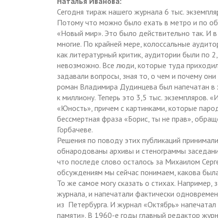
Наталья Иванова:
Сегодня тираж нашего журнала 6 тыс. экземпля
Потому что можно было ехать в метро и по об
«Новый мир». Это было действительно так. И 
многие. По крайней мере, колоссальные аудито
как литературный критик, аудитории были по 2,
невозможно. Все люди, которые туда приходил
задавали вопросы, зная то, о чем и почему он
роман Владимира Дудинцева был напечатан в ж
к миллиону. Теперь это 3,5 тыс. экземпляров.
«Юность», причем с картинками, которые паро
бессмертная фраза «Борис, ты не прав», обращ
Горбачеве.
Решения по поводу этих публикаций принимали
обнародованы архивы и стенограммы заседани
что последе слово осталось за Михаилом Серг
обсуждениям мы сейчас понимаем, какова была 
То же самое могу сказать о стихах. Например,
журнала, и напечатали фактически одновремен
из Петербурга. И журнал «Октябрь» напечатал 
памяти». В 1960-е годы главный редактор жу