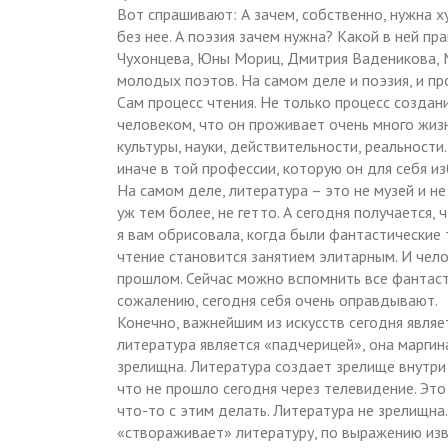
Вот спрашивают: А зачем, собственно, нужна 
без нее. А поэзия зачем нужна? Какой в ней пр
Чухонцева, Юны Мориц, Дмитрия Ваденикова, М
молодых поэтов. На самом деле и поэзия, и пр
Сам процесс чтения. Не только процесс создани
человеком, что он проживает очень много жиз
культуры, науки, действительности, реальност
иначе в той профессии, которую он для себя из
На самом деле, литература – это не музей и не
уж тем более, не гетто. А сегодня получается,
я вам обрисовала, когда были фантастические 
чтение становится занятием элитарным. И чел
прошлом. Сейчас можно вспомнить все фантасти
сожалению, сегодня себя очень оправдывают.
Конечно, важнейшим из искусств сегодня являе
литература является «падчерицей», она маргин
зрелищна. Литература создает зрелище внутри 
что не прошло сегодня через телевидение. Это
что-то с этим делать. Литература не зрелищна
«створаживает» литературу, по выражению из