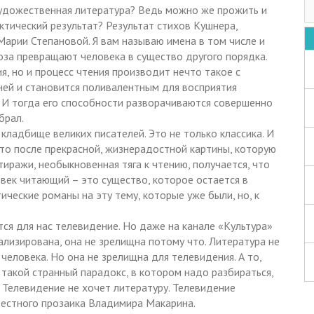
художественная литература? Ведь можно же прожить и
актический результат? Результат стихов Кушнера,
арии Степановой. Я вам называю имена в том числе и
оза превращают человека в существо другого порядка.
я, но и процесс чтения производит нечто такое с
ней и становится поливалентным для восприятия
и. И тогда его способности разворачиваются совершенно
брал.
 кладбище великих писателей. Это не только классика. И
 что после прекрасной, жизнерадостной картины, которую
тиражи, необыкновенная тяга к чтению, получается, что
овек читающий – это существо, которое остается в
ческие романы на эту тему, которые уже были, но, к
тся для нас телевидение. Но даже на канале «Культура»
ализирована, она не зрелищна потому что. Литература не
человека. Но она не зрелищна для телевидения. А то,
 такой странный парадокс, в котором надо разбираться,
. Телевидение не хочет литературу. Телевидение
вестного прозаика Владимира Макарина.