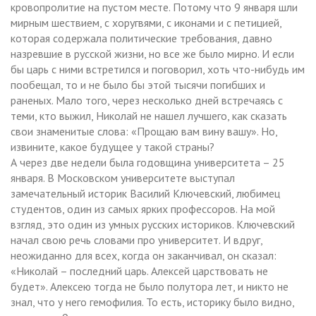
кровопролитие на пустом месте. Потому что 9 января шли
мирным шествием, с хоругвями, с иконами и с петицией,
которая содержала политические требования, давно
назревшие в русской жизни, но все же было мирно. И если
бы царь с ними встретился и поговорил, хоть что-нибудь им
пообещал, то и не было бы этой тысячи погибших и
раненых. Мало того, через несколько дней встречаясь с
теми, кто выжил, Николай не нашел лучшего, как сказать
свои знаменитые слова: «Прощаю вам вину вашу». Но,
извините, какое будущее у такой страны?
А через две недели была годовщина университета – 25
января. В Московском университете выступал
замечательный историк Василий Ключевский, любимец
студентов, один из самых ярких профессоров. На мой
взгляд, это один из умных русских историков. Ключевский
начал свою речь словами про университет. И вдруг,
неожиданно для всех, когда он заканчивал, он сказал:
«Николай – последний царь. Алексей царствовать не
будет». Алексею тогда не было полутора лет, и никто не
знал, что у него гемофилия. То есть, историку было видно,