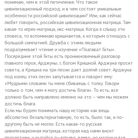
понимаю, чем в этой пятичленке. Что такое
цивилизационный подход, и в чем состоят уникальные
особенности российской цивилизации? Или, как сейчас
любят говорить, российская цивилизационная матрица. Там
какая-то игрек-матрица, икс-матрица. Когда я слышу эти
словеса, то вспоминаю кришнаитов, к которым отношусь с
большой симпатией. Дружба с этими людьми
подразумевает чтение и изучение «Пхагават Гиты».
Посередине этой Гиты есть проникновенный разговор
главного героя, Арджуны, с богом Кришной. Арджуна просит
совета, а Кришна на три песни дает долгий совет. Арджуна
под конец этих песен запутывается и говорит ему:
«Мудрыми словами ты меня сбиваешь с толку. Говори
только о том, чем я могу достичь блага». То есть, все
должно быть направлено именно на это – чем мы можем
достичь блага.
Если мы будем понимать нашу историю как вещь
абсолютно безальтернативную, то есть, было так, и по-
другому быть не могло. Есть какая-то русская
цивилизационная матрица, которая над нами висит
проклятием, и рыпайся ты вправо, влево, но матрица все