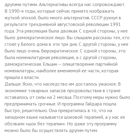
другими путями. Альтернативы всегда нас сопровождают.
В 1990-е годы, которые сейчас принято изображать
жуткой эпохой, было много альтернатив. СССР рухнул в
результате трехдневной августовской революции 1991
года. Эта революция была двоякая. С одной стороны, у нее
было демократическое лицо. Вы слышали рассказы тех, кто
стоял у Белого дома в эти три дня. С другой стороны, у нее
было лицо очень бюрократическое. С одной стороны, это
была номенклатурная революция, а с другой стороны,
демократическая. Ельцин – олицетворение партийной
номенклатуры, наиболее вменяемой ее части, которая
пришла к власти.
Дальше. Ясно, что наследство им досталось ужасное. В
экономике товарных запасов продовольствия в стране
оставалось от силы на 2 месяца. Поэтому меры нужно было
предпринимать срочные. И программа Гайдара пошла
быстро, решительно. Она превратилась в то, что на
западном языке называется шоковой терапией, а у нас ее
обозвали «шок без терапии». Но даже эту программу
можно было бы осуществлять другим путем.