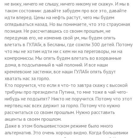
не вижу, ничего не слышу, ничего никому не скажу». И мы в
таком состоянии: давайте забудем про все это, давайте
идти вперед. Цены на нефть растут, чего мы будем
оглядываться назад. Но вы понимаете, что это страусиная
позиция. Не рассчитавшись со своим прошлым, не
передумав его, не изменив свой ум, мы будем опять
влетать в ГУЛАГи, в Бесланы, где сожгли 300 детей. Потому
что мы не хотим идти ни с кем ни на переговоры, ни на
компромиссы. Мы опять будем влетать во взорванные
дома, в подсыпанный в чай полоний. И все наши
кремлевские застенки, все наши ГУЛАГи опять будут
хватать нас за горло.
Кто поручится, что если я что-то завтра скажу с высокой
трибуны про президента Путина, то мне тоже в чай чего-
нибудь не подсыпят? Никто не поручится. Потому что этот
мертвец нас всех держит за горло. Потому что нужно
рассчитаться со своим прошлым. Нужно расставить
акценты в своем прошлом.
Даже в этом большевистском режиме было много
альтернатив. Это очень хорошо видно. Когда большевики