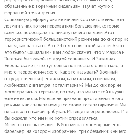
обращенные к тюремным сидельцам, звучат жутко с
моральной точки зрения.
Социальную реформу они не начали. Соответственно, эти
лозунги у них потом перехватили большевики, которые
всем все пообещали, но никому ничего не дали. Этот
террористический большевистский режим мы до сих пор не
знаем, как называть. Вот 74 года советской власти. А что
это было? Социализм? Вам любой скажет, что у Маркса и
Энгельса был какой-то другой социализм. И Западная
Европа скажет, что тут социалистического очень мало, а
много террористического. Как это называть? Военный
государственный феодализм, капитализм, социализм,
якобинская диктатура, тоталитаризм? Мы до сих пор не
договорились о терминах, потому что мы из этой шкурки
еще не вылезли. Мы еще не признали преступления этого
режима, как сделали немцы со своим тоталитаризмом. Мы
не созвали никакой трибунал. Мы еще не определились. И я
бы сказала, что мы и не хотим определяться.
Меня это очень печалит. В Японии на одном храме есть
барельеф, на котором изображены три обезьянки: «ничего