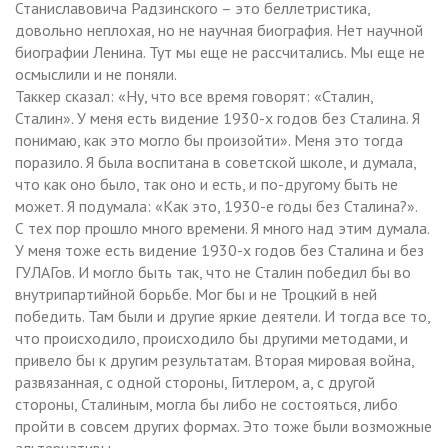
Станиславовича Радзинского – это беллетристика,
довольно неплохая, но не научная биография. Нет научной
биографии Ленина. Тут мы еще не рассчитались. Мы еще не
осмыслили и не поняли.
Таккер сказал: «Ну, что все время говорят: «Сталин,
Сталин». У меня есть видение 1930-х годов без Сталина. Я
понимаю, как это могло бы произойти». Меня это тогда
поразило. Я была воспитана в советской школе, и думала,
что как оно было, так оно и есть, и по-другому быть не
может. Я подумала: «Как это, 1930-е годы без Сталина?».
С тех пор прошло много времени. Я много над этим думала.
У меня тоже есть видение 1930-х годов без Сталина и без
ГУЛАГов. И могло быть так, что не Сталин победил бы во
внутрипартийной борьбе. Мог бы и не Троцкий в ней
победить. Там были и другие яркие деятели. И тогда все то,
что происходило, происходило бы другими методами, и
привело бы к другим результатам. Вторая мировая война,
развязанная, с одной стороны, Гитлером, а, с другой
стороны, Сталиным, могла бы либо не состояться, либо
пройти в совсем других формах. Это тоже были возможные
альтернативы.