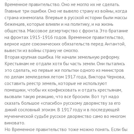
Временное правительство. Оно не могло их не сделать.
Главные три ошибки. Оно не вывело страну из войны, когда
страна изнемогала. Впервые в русской истории были массы
беженцев, которые влияли и на политику, и на жизнь
общества. Массовое дезертирство с фронта. Это братание
на фронтах 1915-1916 годов. Временное правительство,
верное идее союзнических обязательств перед Антантой,
вывести из войны страну не смогло.
Вторая крупная ошибка. Не начали земельную реформу.
Крестьянам не отдали хотя бы часть земли. Они пытались
это сделать, но первые же попытки одного из министров
по делам земледелия летом 1917 года, Виктора Чернова,
составить реестр земель, которые не используют
помещики, чтобы их конфисковать и отдать крестьянам,
вызвали такую реакцию, что все бросили. Вот тут надо
сказать большое «спасибо» русскому дворянству за его
дикий сословный эгоизм. В 1917 году и в последующей
мученической судьбе русское дворянство само во многом
виновато.
Но Временное правительство тоже можно понять. Если бы