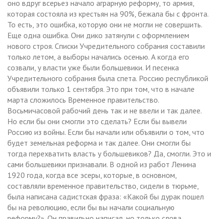
оно вдруг всерьез начало аграрную реформу, то армия,
которая состояла из крестьян на 90%, бежала бы с фронта.
То есть, это ошибка, которую они не могли не совершить.
Еще одна ошибка. Они дико затянули с оформлением
нового строя. Списки Учредительного собрания составили
только летом, а выборы начались осенью. А когда его
созвали, у власти уже были большевики. И песенка
Учредительного собрания была спета. Россию республикой
объявили только 1 сентября. Это при том, что в начале
марта сложилось Временное правительство.
Восьмичасовой рабочий день так и не ввели и так далее.
Но если бы они смогли это сделать? Если бы вывели
Россию из войны. Если бы начали или объявили о том, что
будет земельная реформа и так далее. Они смогли бы
тогда перехватить власть у большевиков? Да, смогли. Это и
сами большевики признавали. В одной из работ Ленина
1920 года, когда все эсеры, которые, в основном,
составляли временное правительство, сидели в тюрьме,
была написана садистская фраза: «Какой бы дурак пошел
бы на революцию, если бы вы начали социальную
реформу?». Он правильно написал, но только слова,