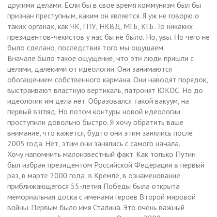
другими делами. Если бы в свое время коммунизм был бы
признан преступным, каким он является. Я уж не говорю о
таких органах, как ЧК, ГПУ, НКВД, МГБ, КГБ. То никаких
президентов-чекистов у нас бы не было. Но, увы. Но чего не
было сделано, последствия того мы ощущаем.
Вначале было такое ощущение, что эти люди пришли с
целями, далекими от идеологии. Они занимаются
обогащением собственного кармана. Они наводят порядок,
выстраивают властную вертикаль, патронят ЮКОС. Но до
идеологии им дела нет. Образовался такой вакуум, на
первый взгляд. Но потом контуры новой идеологии
проступили довольно быстро. Я хочу обратить ваше
внимание, что кажется, будто они этим занялись после
2005 года. Нет, этим они занялись с самого начала.
Хочу напомнить малоизвестный факт. Как только Путин
был избран президентом Российской Федерации в первый
раз, в марте 2000 года, в Кремле, в ознаменование
приближающегося 55-летия Победы была открыта
мемориальная доска с именами героев Второй мировой
войны. Первым было имя Сталина. Это очень важный