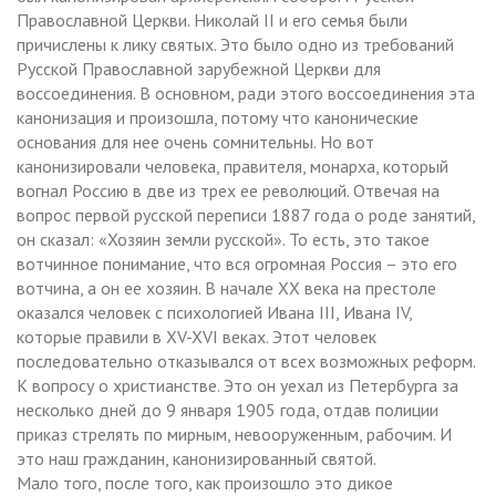
Православной Церкви. Николай II и его семья были
причислены к лику святых. Это было одно из требований
Русской Православной зарубежной Церкви для
воссоединения. В основном, ради этого воссоединения эта
канонизация и произошла, потому что канонические
основания для нее очень сомнительны. Но вот
канонизировали человека, правителя, монарха, который
вогнал Россию в две из трех ее революций. Отвечая на
вопрос первой русской переписи 1887 года о роде занятий,
он сказал: «Хозяин земли русской». То есть, это такое
вотчинное понимание, что вся огромная Россия – это его
вотчина, а он ее хозяин. В начале ХХ века на престоле
оказался человек с психологией Ивана III, Ивана IV,
которые правили в XV-XVI веках. Этот человек
последовательно отказывался от всех возможных реформ.
К вопросу о христианстве. Это он уехал из Петербурга за
несколько дней до 9 января 1905 года, отдав полиции
приказ стрелять по мирным, невооруженным, рабочим. И
это наш гражданин, канонизированный святой.
Мало того, после того, как произошло это дикое