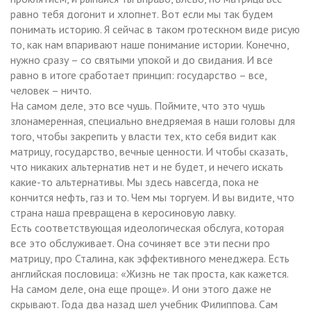
равно тебя догонит и хлопнет. Вот если мы так будем
понимать историю. Я сейчас в таком гротескном виде рисую
то, как нам впаривают наше понимание истории. Конечно,
нужно сразу – со святыми упокой и до свидания. И все
равно в итоге сработает принцип: государство – все,
человек – ничто.
На самом деле, это все чушь. Поймите, что это чушь
злонамеренная, специально внедряемая в наши головы для
того, чтобы закрепить у власти тех, кто себя видит как
матрицу, государство, вечные ценности. И чтобы сказать,
что никаких альтернатив нет и не будет, и нечего искать
какие-то альтернативы. Мы здесь навсегда, пока не
кончится нефть, газ и то. Чем мы торгуем. И вы видите, что
страна наша превращена в керосиновую лавку.
Есть соответствующая идеологическая обслуга, которая
все это обслуживает. Она сочиняет все эти песни про
матрицу, про Сталина, как эффективного менеджера. Есть
английская пословица: «Жизнь не так проста, как кажется.
На самом деле, она еще проще». И они этого даже не
скрывают. Года два назад шел учебник Филиппова. Сам