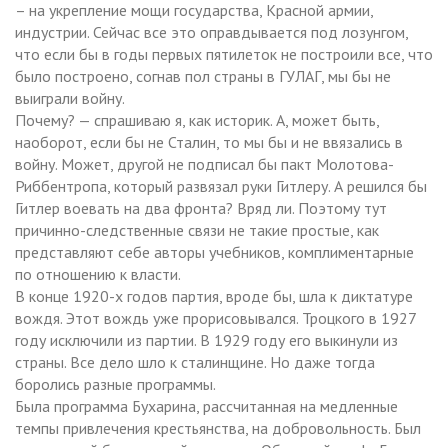
– на укрепление мощи государства, Красной армии,
индустрии. Сейчас все это оправдывается под лозунгом,
что если бы в годы первых пятилеток не построили все, что
было построено, согнав пол страны в ГУЛАГ, мы бы не
выиграли войну.
Почему? — спрашиваю я, как историк. А, может быть,
наоборот, если бы не Сталин, то мы бы и не ввязались в
войну. Может, другой не подписал бы пакт Молотова-
Риббентропа, который развязал руки Гитлеру. А решился бы
Гитлер воевать на два фронта? Вряд ли. Поэтому тут
причинно-следственные связи не такие простые, как
представляют себе авторы учебников, комплиментарные
по отношению к власти.
В конце 1920-х годов партия, вроде бы, шла к диктатуре
вождя. Этот вождь уже прорисовывался. Троцкого в 1927
году исключили из партии. В 1929 году его выкинули из
страны. Все дело шло к сталинщине. Но даже тогда
боролись разные программы.
Была программа Бухарина, рассчитанная на медленные
темпы привлечения крестьянства, на добровольность. Был