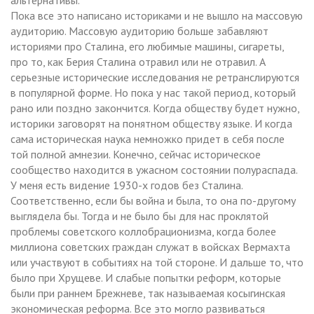
Пока все это написано историками и не вышло на массовую
аудиторию. Массовую аудиторию больше забавляют
историями про Сталина, его любимые машины, сигареты,
про то, как Берия Сталина отравил или не отравил. А
серьезные исторические исследования не ретранслируются
в популярной форме. Но пока у нас такой период, который
рано или поздно закончится. Когда обществу будет нужно,
историки заговорят на понятном обществу языке. И когда
сама историческая наука немножко придет в себя после
той полной амнезии. Конечно, сейчас историческое
сообщество находится в ужасном состоянии полураспада.
У меня есть видение 1930-х годов без Сталина.
Соответственно, если бы война и была, то она по-другому
выглядела бы. Тогда и не было бы для нас проклятой
проблемы советского коллобрационизма, когда более
миллиона советских граждан служат в войсках Вермахта
или участвуют в событиях на той стороне. И дальше то, что
было при Хрущеве. И слабые попытки реформ, которые
были при раннем Брежневе, так называемая косыгинская
экономическая реформа. Все это могло развиваться