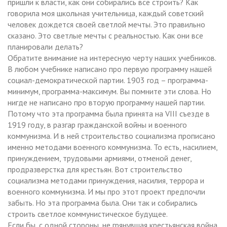
пришли к власти, как они собирались все строить? Как
говорила моя школьная учительница, каждый советский
человек дождется своей светлой мечты. Это правильно
сказано. Это светлые мечты с реальностью. Как они все
планировали делать?
Обратите внимание на интересную черту наших учебников.
В любом учебнике написано про первую программу нашей
социал-демократической партии. 1903 год – программа-
минимум, программа-максимум. Вы помните эти слова. Но
нигде не написано про вторую программу нашей партии.
Потому что эта программа была принята на VIII съезде в
1919 году, в разгар гражданской войны и военного
коммунизма. И в ней строительство социализма прописано
именно методами военного коммунизма. То есть, насилием,
принуждением, трудовыми армиями, отменой денег,
продразверстка для крестьян. Вот строительство
социализма методами принуждения, насилия, террора и
военного коммунизма. И мы про этот проект предпочли
забыть. Но эта программа была. Они так и собирались
строить светлое коммунистическое будущее.
Если бы, с одной стороны, не грянувшая крестьянская война