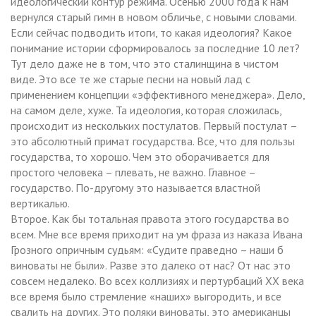
идеологический контур режима. Осенью 2000 года к нам
вернулся старый гимн в новом обличье, с новыми словами.
Если сейчас подводить итоги, то какая идеология? Какое
понимание истории сформировалось за последние 10 лет?
Тут дело даже не в том, что это сталинщина в чистом
виде. Это все те же старые песни на новый лад с
применением концепции «эффективного менеджера». Дело,
на самом деле, хуже. Та идеология, которая сложилась,
происходит из нескольких постулатов. Первый постулат –
это абсолютный примат государства. Все, что для пользы
государства, то хорошо. Чем это оборачивается для
простого человека – плевать, не важно. Главное –
государство. По-другому это называется властной
вертикалью.
Второе. Как бы тотальная правота этого государства во
всем. Мне все время приходит на ум фраза из наказа Ивана
Грозного опричным судьям: «Судите праведно – наши б
виноваты не были». Разве это далеко от нас? От нас это
совсем недалеко. Во всех коллизиях и пертурбаций ХХ века
все время было стремление «наших» выгородить, и все
свалить на других. Это поляки виноваты, это американцы