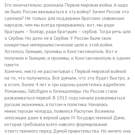
Его окончательно доконала Первая мировая война. А надо
ли было России ввязываться в эту войну? Зачем Россия это
сделала? Не только для поддержки братских славянских
народов, чем мы всегда прикрывались: вот, мы ради
братушек – болгар, ради братушек – сербов. Тогда речь шля
о Сербии. Но дело не в Сербии. У России были свои
конкретные империалистические цели в этой войне.
Хотелось Галицию, проливы и Константинополь. Вот и
получили и Галицию, и проливы, и Константинополь в одном
пакете.
Конечно, никто не рассчитывал с Первой мировой войной
на то, что получилось. Все думали, что это будет быстро, а
в итоге, более 4 лет и три короны разлетелись вдребезги.
Романовы, Габсбурги и Гогенцоллеры. Но Россия стала
разваливаться первой. В 1915 году начала разваливаться
русская экономика, а потом и политика. Началась
министерская чехорда, появился Распутин. Возникла
оппозиция даже в верной царю IV Государственной Думе,
которая требовала всего-навсего формирования
ответственного перед Думой правительства. Но ничего она