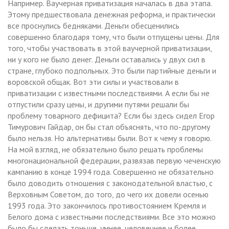
Например. Ваучерная приватизация началась в два этапа.
Этому предшествовала денежная реформа, и практически
все проснулись бедняками. Деньги обесценились
совершенно благодаря тому, что были отпущены цены. Для
того, чтобы участвовать в этой ваучерной приватизации,
ни у кого не было денег. Деньги оставались у двух сил в
стране, глубоко подпольных. Это были партийные деньги и
воровской общак. Вот эти силы и участвовали в
приватизации с известными последствиями. А если бы не
отпустили сразу цены, и другими путями решали бы
проблему товарного дефицита? Если бы здесь сидел Егор
Тимурович Гайдар, он бы стал объяснять, что по-другому
было нельзя. Но альтернативы были. Вот к чему я говорю.
На мой взгляд, не обязательно было решать проблемы
многонациональной федерации, развязав первую чеченскую
кампанию в конце 1994 года. Совершенно не обязательно
было доводить отношения с законодательной властью, с
Верховным Советом, до того, до чего их довели осенью
1993 года. Это закончилось противостоянием Кремля и
Белого дома с известными последствиями. Все это можно
было бы сделать тоньше, умнее, человечнее и более