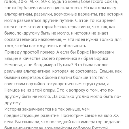
годов, 30-х, 40-х, 50-х. Будь то конец Советского Союза,
эпоха Горбачева или ельцинская эпоха. На каждом шагу
альтернативы, развилки, возможные варианты, где история
могла развиваться другими путями. С этой точки зрения
идея о том, что история безальтернативна, что так, как
было, по-другому быть не могло, и история не знает
сослагательного наклонения, — эта идея нужна только для
того, чтобы нас одурачить и оболванить.
Приведу простой пример. А если бы Борис Николаевич
Ельцин в качестве своего преемника выбрал Бориса
Немцова, а не Владимира Путина? Это была вполне
реальная альтернатива, которая не состоялась. Ельцин, как
бывший секретарь обкома партии больше тяготел к
советским партийно-государственным структурам, а
Немцов не из этой оперы. Это к вопросу о том, что по-
другому быть не могло. Да сколько угодно могло быть по-
другому.
История заканчивается на так раньше, чем
предшествующее развитие. Посмотрим самое начало ХХ
века. Вы слышали, что последний наш император недавно
был канонизирован архиерейским собором Русской