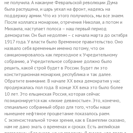
не получила. А накануне Февральской революции Дума
была распущена, и царь уехал на фронт, надеясь на
поддержку армии. Что из этого получилось, мы все знаем.
После коллапса монархии, отречения Николая, а потом и
Михаила, наступает полоса – наш первый период
демократии. Он был недолгим – с начала марта до октября
1917 года. У власти было Временное правительство. Оно
назвало себя временным именно потому, что он
санкционировалось как переходное к Учредительному
собранию, а Учредительное собрание должно было
решить, какой строй будет в России. Будет ли это
конституционная монархия, республика и так далее.
Обратите внимание. В начале ХХ века демократия у нас
продержалась пол года. В конце ХХ века это было более
10 лет. Это ельцинская Россия, которая сейчас
позиционируется как «лихие девяностые». Это, конечно,
специально собранный образ для того, чтобы наше
нынешнее нефтяное процветание показалось раем.
С экзенсистеальной точки зрения, как в Евангелии сказано,
нам не дано знать о временах и сроках. Есть английская
поговорка: «Бог знает, но не говорит». Я думаю, что третья