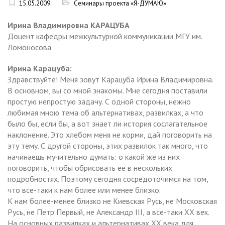
15.05.2009
Семинары проекта «Я-ДУМАЮ»
Ирина Владимировна КАРАЦУБА
Доцент кафедры межкультурной коммуникации МГУ им.
Ломоносова
Ирина Карацуба:
Здравствуйте! Меня зовут Карацуба Ирина Владимировна.
В основном, вы со мной знакомы. Мне сегодня поставили
простую непростую задачу. С одной стороны, нежно
любимая мною тема об альтернативах, развилках, а что
было бы, если бы, а вот знает ли история сослагательное
наклонение. Это хлебом меня не корми, дай поговорить на
эту тему. С другой стороны, этих развилок так много, что
начинаешь мучительно думать: о какой же из них
поговорить, чтобы обрисовать ее в нескольких
подробностях. Поэтому сегодня сосредоточимся на том,
что все-таки к нам более или менее близко.
К нам более-менее близко не Киевская Русь, не Московская
Русь, не Петр Первый, не Александр III, а все-таки ХХ век.
На основных развилках и альтернативах ХХ века для