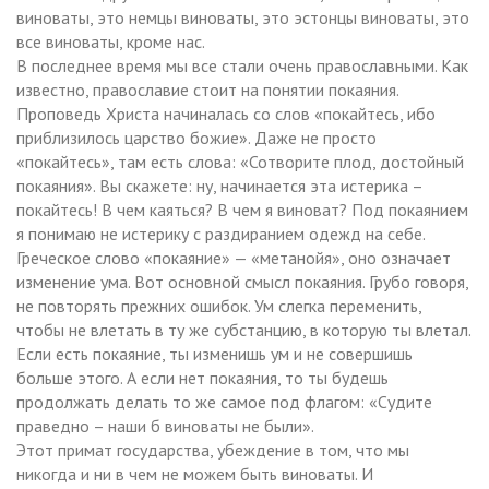
виноваты, это немцы виноваты, это эстонцы виноваты, это
все виноваты, кроме нас.
В последнее время мы все стали очень православными. Как
известно, православие стоит на понятии покаяния.
Проповедь Христа начиналась со слов «покайтесь, ибо
приблизилось царство божие». Даже не просто
«покайтесь», там есть слова: «Сотворите плод, достойный
покаяния». Вы скажете: ну, начинается эта истерика –
покайтесь! В чем каяться? В чем я виноват? Под покаянием
я понимаю не истерику с раздиранием одежд на себе.
Греческое слово «покаяние» — «метанойя», оно означает
изменение ума. Вот основной смысл покаяния. Грубо говоря,
не повторять прежних ошибок. Ум слегка переменить,
чтобы не влетать в ту же субстанцию, в которую ты влетал.
Если есть покаяние, ты изменишь ум и не совершишь
больше этого. А если нет покаяния, то ты будешь
продолжать делать то же самое под флагом: «Судите
праведно – наши б виноваты не были».
Этот примат государства, убеждение в том, что мы
никогда и ни в чем не можем быть виноваты. И