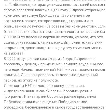
на Тамбовщине, которая увенчала цепь восстаний крестьян
против советской власти в 1921 году. С другой стороны, по
коммунистам грянул Крондштадт. Это знаменитое
восстание моряков, которое шло под страшным для
большевиков лозунгом: «За советы без коммунистов». Если
бы не два этих обстоятельства, мы никогда не перешли бы
к НЭПу. И то половина партии не хотела, кричала, что это
сдача, откат назад, к капитализму. Вы помните, как Ленин
надрывался, доказывая, что по-другому советская власть
не выживет.
В 1921 году приняли совсем другой курс. Разрешили и
торговлю, и деньги, и применение наемного труда, и много
чего еще. Начался знаменитый НЭП – новая экономическая
политика. Она планировалась на довольно длительный
период, но этого не получилось.
Даже когда НЭП подходил к концу, начиналась
индустриализация, в самой партии боролись разные
программы. И вне партии боролись разные программы.
Победило сталинское видение. Победило самое
оглоедское, бесчеловечное и самое государственническое