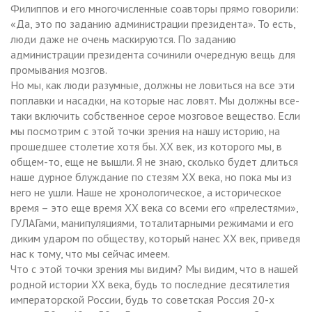
Филиппов и его многочисленные соавторы прямо говорили:
«Да, это по заданию администрации президента». То есть,
люди даже не очень маскируются. По заданию
администрации президента сочинили очередную вещь для
промывания мозгов.
Но мы, как люди разумные, должны не ловиться на все эти
поплавки и насадки, на которые нас ловят. Мы должны все-
таки включить собственное серое мозговое вещество. Если
мы посмотрим с этой точки зрения на нашу историю, на
прошедшее столетие хотя бы. ХХ век, из которого мы, в
общем-то, еще не вышли. Я не знаю, сколько будет длиться
наше дурное блуждание по стезям ХХ века, но пока мы из
него не ушли. Наше не хронологическое, а историческое
время – это еще время ХХ века со всеми его «прелестями»,
ГУЛАГами, манипуляциями, тоталитарными режимами и его
диким ударом по обществу, который нанес ХХ век, приведя
нас к тому, что мы сейчас имеем.
Что с этой точки зрения мы видим? Мы видим, что в нашей
родной истории ХХ века, будь то последние десятилетия
императорской России, будь то советская Россия 20-х