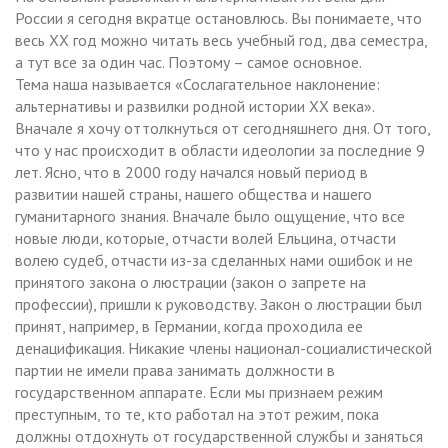
России я сегодня вкратце остановлюсь. Вы понимаете, что
весь ХХ год можно читать весь учебный год, два семестра,
а тут все за один час. Поэтому – самое основное.
Тема наша называется «Сослагательное наклонение:
альтернативы и развилки родной истории ХХ века».
Вначале я хочу оттолкнуться от сегодняшнего дня. От того,
что у нас происходит в области идеологии за последние 9
лет. Ясно, что в 2000 году начался новый период в
развитии нашей страны, нашего общества и нашего
гуманитарного знания. Вначале было ощущение, что все
новые люди, которые, отчасти волей Ельцина, отчасти
волею судеб, отчасти из-за сделанных нами ошибок и не
принятого закона о люстрации (закон о запрете на
профессии), пришли к руководству. Закон о люстрации был
принят, например, в Германии, когда проходила ее
денацификация. Никакие члены национал-социалистической
партии не имели права занимать должности в
государственном аппарате. Если мы признаем режим
преступным, то те, кто работал на этот режим, пока
должны отдохнуть от государственной службы и заняться