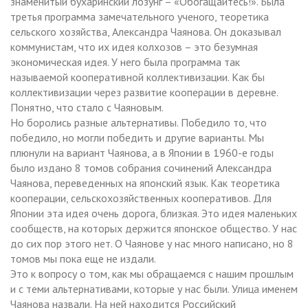
знаменитый бухаринский лозунг – «Обогащайтесь!». Была
третья программа замечательного ученого, теоретика
сельского хозяйства, Александра Чаянова. Он доказывал
коммунистам, что их идея колхозов – это безумная
экономическая идея. У него была программа так
называемой кооперативной коллективизации. Как бы
коллективизации через развитие кооперации в деревне.
Понятно, что стало с Чаяновым.
Но боролись разные альтернативы. Победило то, что
победило, но могли победить и другие варианты. Мы
плюнули на вариант Чаянова, а в Японии в 1960-е годы
было издано 8 томов собрания сочинений Александра
Чаянова, переведенных на японский язык. Как теоретика
кооперации, сельскохозяйственных кооперативов. Для
Японии эта идея очень дорога, близкая. Это идея маленьких
сообществ, на которых держится японское общество. У нас
до сих пор этого нет. О Чаянове у нас много написано, но 8
томов мы пока еще не издали.
Это к вопросу о том, как мы обращаемся с нашим прошлым
и с теми альтернативами, которые у нас были. Улица именем
Чаянова назвали. На ней находится Российский