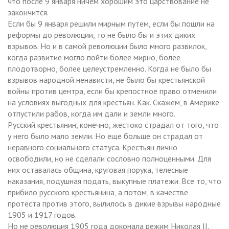
что после 9 января ничем хорошим это царствование не
закончится.
Если бы 9 января решили мирным путем, если бы пошли на
реформы до революции, то не было бы и этих диких
взрывов. Но и в самой революции было много развилок,
когда развитие могло пойти более мирно, более
плодотворно, более целеустремленно. Когда не было бы
взрывов народной ненависти, не было бы крестьянской
войны против центра, если бы крепостное право отменили
на условиях выгодных для крестьян. Как. Скажем, в Америке
отпустили рабов, когда им дали и земли много.
Русский крестьянин, конечно, жестоко страдал от того, что
у него было мало земли. Но еще больше он страдал от
неравного социального статуса. Крестьян лично
освободили, но не сделали сословно полноценными. Для
них оставалась община, круговая порука, телесные
наказания, подушная подать, выкупные платежи. Все то, что
прибило русского крестьянина, а потом, в качестве
протеста против этого, вылилось в дикие взрывы народные
1905 и 1917 годов.
Но не революция 1905 года доконала режим Николая II.