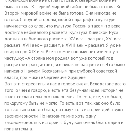
была готова. К Первой мировой войне не была готова. Ко
Второй мировой войне не была готова. Она никогда не
готова. С другой стороны, любой параграф по культуре
начинается со слов, что культура России в таком-то веке
достигла небывалого расцвета. Культура Киевской Руси
достигла небывалого расцвета. XV век – расцвет, XVI век –
расцвет, XVII век – расцвет, и XVIII век – расцвет. Я уж не
говорю про XIX век. Все это мне напоминает известную
частушку: «А страна моя родная вот уже который год
расцветает, расцветает, все никак не расцветет». Это было
написано Наумом Коржавиным при глубокой советской
власти, при Никите Сергеевиче Хрущеве.
Вот эти стереотипы у нас в голове сидят. Вследствие всего
того, о чем я говорю, и есть эта безумная идея: история не
знает сослагательного наклонения. То есть, все, что было,
по-другому быть не могло. То есть, вот так, как оно было,
только так и могло быть, потому что в истории действуют
закономерности. Но назовите мне хоть одну
закономерность в истории, я буду вам очень благодарна и
признательна.