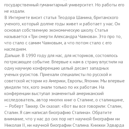
государственный гуманитарный университет. Но работы его
не издали.
В Интернете висит статья Теодора Шанина, британского
ученого, который долгие годы живет и работает у нас. Он
основал собственную экономическую школу. Статья
называется «Три смерти Александра Чаянова». Это про то,
что стало с самим Чаяновым, а что потом стало с его
наследием.
Дальше. В 1990 году для нас, для историков, состоялось
потрясающее событие. Впервые к нам в страну впустили на
одну научную конференцию целый десант западных
ученых-русистов. Приехали специалисты по русской и
советской истории из Америки, Европы, Японии. Мы впервые
увидели тех, кого знали только по их работам. На
конференции выступал знаменитый американский
исследователь, автор многих книг о Сталине, о сталинщине,
— Роберт Таккер. Он сказал: «Вот вы все говорили: Сталин,
Сталин. Я сам написал биографию Сталина». Обратите
внимание, что у нас до сих пор нет научной биографии ни
Николая II, ни научной биографии Сталина. Книжки Эдварда