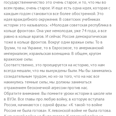
государственничество это очень старое, и то, что мы во
всем правы, очень старое. И еще есть одна идея, которая с
каждым годом становится все более обостренной. Это
идея враждебного окружения. В советских учебниках
истории это называлось: «Молодая советская республика в
кольце фронтов». Она уже немолодая, уже 74 года, а все
равно в кольце врагов. И сейчас Россия демократическая
тоже в кольце фронтов. Вокруг одни вражьи силы. То в
Грузии, то на Украине, то в Евросоюзе, то американский
империализм, израильская военщина. В общем, кругом
вражеские силы.
Соответственно, это проецируется на историю, что нам
всегда мешали, что мы вынуждены были. Мы бы занимались
созидательным трудом, но из-за того, что на нас все
накинулись темные силы, мы должны заниматься
отражением бесконечной агрессии против нас.
Обратите внимание. Вы помните уроки истории в школе или
в ВУЗе. Все главы про любую войну, в которую вступала
Россия, начинаются с одной фразы: «К такой-то войне
Россия не была готова». К левонской войне не была готова.
К крымской войне не была готова. К северной войне не