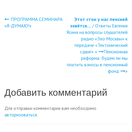
ПРОГРАММА СЕМИНАРА
Этот стон у нас пенсией
Навигация
«Я-ДУМАЮ!»
зовётся…
/ Ответы Евгения
Ясина на вопросы слушателей
по
радио «Эхо Москвы» к
передаче «Тектонический
записям
сдвиг» «
Пенсионная
реформа: будем ли мы
платить взносы в пенсионный
фонд
»
Добавить комментарий
Для отправки комментария вам необходимо
авторизоваться
.