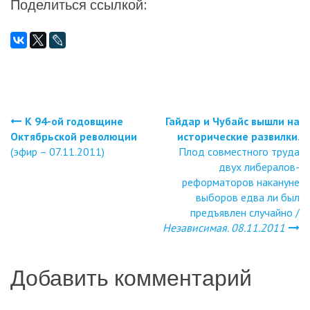
Поделиться ссылкой:
К 94-ой годовщине
Гайдар и Чубайс вышли на
Навигация
Октябрьской революции
исторические развилки
.
(эфир – 07.11.2011)
Плод совместного труда
по
двух либералов-
реформаторов накануне
записям
выборов едва ли был
предъявлен случайно /
Независимая. 08.11.2011
Добавить комментарий