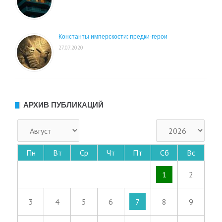
Константы имперскости: предки-герои
27.07.2020
АРХИВ ПУБЛИКАЦИЙ
Пн
Вт
Ср
Чт
Пт
Сб
Вс
1
2
3
4
5
6
7
8
9