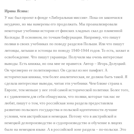
Ирина Ясина:
У нас был проект в фонде «Либеральная миссия». Пока он закончился
неудачно, но мы намерены его продолжать. Мы проанализировали
некоторые учебники истории от финских хладных скал до пламенной
Колхиды. В основном, по точкам бифуркации. Например, что пишут
поляки в своих учебниках по поводу разделов Польши. Или что пишут
литовцы, латыши и эстонцы по поводу 1940-1944 годов. То есть, захват и
освобождение. Что пишут украинцы. Получили мы очень интересные
выводы. Есть книжка, но она мне не нравится. Автор – Игорь Долуцкий.
Он чрезмерно ее политизировал. Он сделал из нее памфлет. А
историческая книжка, тем более аналитическая, не должна быть такой. Я
сделала интересные выводы, читая эти учебники. Чем ближе страна к
Европе, тем меньше у нее этой самой исторической политики. Более того,
я с удивлением для себя обнаружила, что поляки, которые так нас не
любят, пишут о том, что российская зона раздела предоставляла
развитию польского государства и польской идентичности лучшие
условия, чем австрийская и немецкая. Потому что в австрийской и
немецкой делопроизводство и судопроизводство и обучение в лицеях
было на немецком языке. А в российской зоне раздела – по-польски. Это