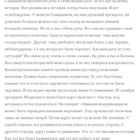
Саакашвили произносит речь в «Революцию роз». И это как бы венец
истории. Вот развивалась история, всегда была оккупация. И вот
освобождение. У меня ни Саакашвили, ни наш прошлый президент, ни
довольно большое количество этих господ не вызывают никакой
большой симпатии. Но не о них сейчас речь. Все они выстраивают свою
историческую политику. Одна историческая политика: «мы жертвы
соседа-злодея». Другая: «мы, наоборот, несли вам благо, а вы, черные,
неблагодарные, а у нас всегда все было хорошо». Как выходить из этих
ситуаций? На самом деле, очень и очень сложно. На днях я был в Катыни.
Был свидетелем потрясшей меня сцены, и не мог поверить в искренность.
Коленопреклонение нашего премьер-министра перед польскими
могилами. Поляки были совершенно потрясены. Те, кто был ближе,
говорят, что в этом было ощущение спонтанности, что оно не было
задумано. В последнее время происходят какие-то изменения. 30 октября
президент Медведев в своем блоге вдруг вылезает с текстом, под
которым я готов подписаться. Он говорит: «Никакая модернизация не
может быть оправдана никакими жертвами». Еще произносит несколько
таких же важных вещей. Путин вдруг встает на колени. Не понимаю. С
одной стороны, все развивается очень плохо и в плохую сторону. С
другой стороны, вдруг какие-то движения. Это то, что мы имеем сегодня.
Как это все будет развиваться, как это все пойдет, я не знаю.