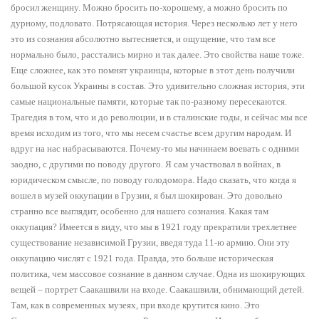
бросил женщину. Можно бросить по-хорошему, а можно бросить по
дурному, подловато. Потрясающая история. Через несколько лет у него
это из сознания абсолютно вытесняется, и ощущение, что там все
нормально было, расстались мирно и так далее. Это свойства наше тоже.
Еще сложнее, как это помнят украинцы, которые в этот день получили
большой кусок Украины в состав. Это удивительно сложная история, эти
самые национальные памяти, которые так по-разному пересекаются.
Трагедия в том, что и до революции, и в сталинские годы, и сейчас мы все
время исходим из того, что мы несем счастье всем другим народам. И
вдруг на нас набрасываются. Почему-то мы начинаем воевать с одними
заодно, с другими по поводу другого. Я сам участвовал в войнах, в
юридическом смысле, по поводу голодомора. Надо сказать, что когда я
вошел в музей оккупации в Грузии, я был шокирован. Это довольно
странно все выглядит, особенно для нашего сознания. Какая там
оккупация? Имеется в виду, что мы в 1921 году прекратили трехлетнее
существование независимой Грузии, введя туда 11-ю армию. Они эту
оккупацию числят с 1921 года. Правда, это больше историческая
политика, чем массовое сознание в данном случае. Одна из шокирующих
вещей – портрет Саакашвили на входе. Саакашвили, обнимающий детей.
Там, как в современных музеях, при входе крутится кино. Это