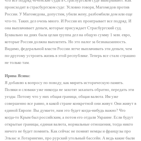
что все подряд чеченские суды в Страсбургском суде выигрывают. Как
происходит в страсбургском суде: Условно говоря, Магомедов против
России. У Магомедова, допустим, убили жену, разбомбили дом или еще
что-то. Таких дел очень много. И Россия их проигрывает все подряд. И
она выплачивает деньги, которые присуждает Страсбургский суд.
Буквально на днях была целая группа дел на общую сумму 1 млн. евро,
которые Россия должна выплатить. Но это налог за безнаказанность.
Видимо, федеральной власти России легче выплачивать эти деньги, чем
по-другому устроить жизнь в этой республике. Теперь все стало страшно
не только там.
Ирина Ясина:
Я добавлю к вопросу по поводу, как мирить историческую память.
Поляки и словаки уже никогда не захотят захапать обратно, передать эти
уезды. Потому что у них общая граница, общая валюта. Им уже
совершенно все равно, в какой стране конкретной они живут. Они живут в
единой Европе. Вы думаете, нам это будет когда-нибудь важно? Что
когда-то Крым был российским, а потом его отдали Украине. Если будут
открытые границы, единая валюта, нормальные отношения, тогда никто
ничего не будет помнить. Как сейчас не помнят немцы и французы про
Эльзас и Лотарингию, про рурский угольный бассейн. А ведь какие были