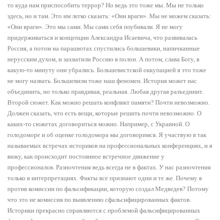
то куда нам приспособить террор? Но ведь это тоже мы. Мы не только
здесь, но и там. Это им легко сказать: «Они враги». Мы не можем сказать:
«Они враги». Это мы сами. Мы сами себя поубивали. Я не могу
придерживаться и концепции Александра Исаевича, что развивалась
Россия, а потом на парашютах спустились большевики, напичканные
нерусским духом, и захватили Россию в полон. А потом, слава Богу, в
какую-то минуту они убрались. Большевистской оккупацией я это тоже
не могу назвать. Большевизм тоже наш феномен. История может нас
объединить, но только правдивая, реальная. Любая другая разъединит.
Второй сюжет. Как можно решать конфликт памяти? Почти невозможно.
Должен сказать, что есть вещи, которые решить почти невозможно. О
каких-то сюжетах договориться можно. Например, с Украиной. О
голодоморе и об оценке голодомора мы договоримся. Я участвую в так
называемых встречах историков на профессиональных конференциях, и я
вижу, как происходит постоянное встречное движение у
профессионалов. Разночтения ведь всегда не в фактах. У нас разночтения
только в интерпретациях. Факты все признают одни и те же. Почему я
против комиссии по фальсификации, которую создал Медведев? Потому
что это не комиссия по выявлению сфальсифицированных фактов.
Историки прекрасно справляются с проблемой фальсифицированных