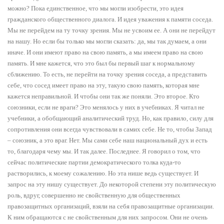
можно? Пока единственное, что мы могли изобрести, это идея
гражданского общественного диалога. И идея уважения к памяти соседа.
Мы не перейдем на ту точку зрения. Мы не усвоим ее. А они не перейдут
на нашу. Но если бы только мы могли сказать: да, мы так думаем, а они
иначе. И они имеют право на свою память, а мы имеем право на свою
память. И мне кажется, что это был бы первый шаг к нормальному
сближению. То есть, не перейти на точку зрения соседа, а представить
себе, что сосед имеет право на эту, такую свою память, которая мне
кажется неправильной. И чтобы они так же поняли. Это второе. Кто
союзники, если не враги? Это менялось у них в учебниках. Я читал не
учебники, а обобщающий аналитический труд. Но, как правило, силу для
сопротивления они всегда чувствовали в самих себе. Не то, чтобы Запад
– союзник, а это враг. Нет. Мы сами себе наш национальный дух и есть
то, благодаря чему мы. И так далее. Последнее. Я говорил о том, что
сейчас политические партии демократического толка куда-то
растворились, к моему сожалению. Но эта нише ведь существует. И
запрос на эту нишу существует. До некоторой степени эту политическую
роль, вдруг, совершенно не свойственную для общественных
правозащитных организаций, взяли на себя правозащитные организации.
К ним обращаются с не свойственным для них запросом. Они не очень