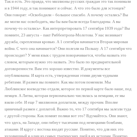
Так и есть. Это правда, что миллионы русских граждан это так понимали
и в 1944 году, и так понимают и сейчас. А что это было для эстонцев?
Они говорят: «Освободили – большое спасибо. А почему остались? Вы
же могли нас освободить, мы бы вам были всегда благодарны. А вы
почему-то остались». Как интерпретировать 17 сентября 1939 года? Вы
помните, 23 августа – пакт Риббентропа-Молотова. У нас возникает
дружба, скрепленная кровью. А 1 сентября начинается Вторая мировая
война. С чего она начинается? Они полезли на Польшу. А 17 сентября что
происходит? У меня язык с трудом поворачивается, чтобы назвать это
словом, которым нужно это назвать. Это было по предварительной
договоренности. Вам это хорошо известно. И документы все
опубликованы. И карта есть, утвержденная этими двумя чудными
ребятами. И размен вы помните. Как мы потом поменяли. Мы
Люблинское воеводство отдали, которое по первой карте было наше, под
немцев. А Литва, которая первоначально числилась за немцами, ее мы
взяли себе. И еще 7 миллионов доплатили, между прочим. Вполне
циничный размен с доплатой. Важно то, что 17 сентября мы залезли туда
с другой стороны. Как помнят поляки вот это? Вдумайтесь. Они знают,
что здесь, на Западе, они гибнут тысячами под немецкими бомбами,
атаками. И вдруг с востока входят русские. Понятно, что для них это
чудовищный и один из самых трагических дней в их истории. Понятно,