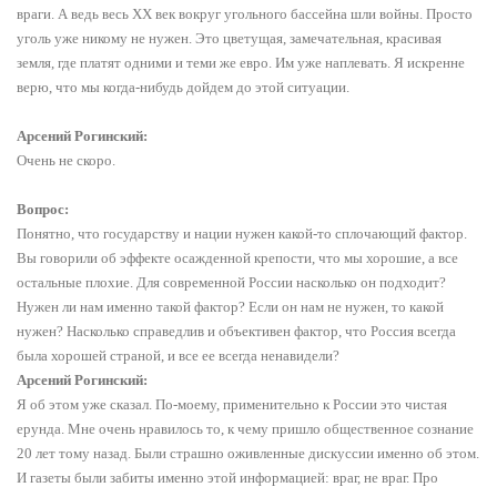
враги. А ведь весь ХХ век вокруг угольного бассейна шли войны. Просто
уголь уже никому не нужен. Это цветущая, замечательная, красивая
земля, где платят одними и теми же евро. Им уже наплевать. Я искренне
верю, что мы когда-нибудь дойдем до этой ситуации.
Арсений Рогинский:
Очень не скоро.
Вопрос:
Понятно, что государству и нации нужен какой-то сплочающий фактор.
Вы говорили об эффекте осажденной крепости, что мы хорошие, а все
остальные плохие. Для современной России насколько он подходит?
Нужен ли нам именно такой фактор? Если он нам не нужен, то какой
нужен? Насколько справедлив и объективен фактор, что Россия всегда
была хорошей страной, и все ее всегда ненавидели?
Арсений Рогинский:
Я об этом уже сказал. По-моему, применительно к России это чистая
ерунда. Мне очень нравилось то, к чему пришло общественное сознание
20 лет тому назад. Были страшно оживленные дискуссии именно об этом.
И газеты были забиты именно этой информацией: враг, не враг. Про