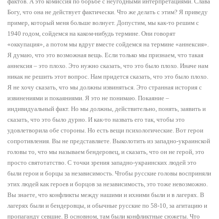
фактов. А это комиссия по борьбе с неугодными интерпретациями. Слава
Богу, что она не действует фактически. Что же делать с этим? Я приведу
пример, который меня больше волнует. Допустим, мы как-то решим с
1940 годом, сойдемся на каком-нибудь термине. Они говорят
«оккупация», а потом мы вдруг вместе сойдемся на термине «аннексия».
Я думаю, что это возможная вещь. Если только мы признаем, что такая
аннексия – это плохо. Это нужно сказать, что это было плохо. Иначе нам
никак не решить этот вопрос. Нам придется сказать, что это было плохо.
Я не хочу сказать, что мы должны извиняться. Это странная история с
извинениями и покаяниями. Я это не понимаю. Покаяние –
индивидуальный факт. Но мы должны, действительно, понять, заявить и
сказать, что это было дурно. И как-то назвать его так, чтобы это
удовлетворила обе стороны. Но есть вещи психологические. Вот герои
сопротивления. Вы не представляете. Выколотить из западно-украинской
головы то, что мы называем бендеровец, и сказать, что он не герой, это
просто святотатство. С точки зрения западно-украинских людей это
были герои и борцы за независимость. Чтобы русские головы восприняли
этих людей как героев и борцов за независимость, это тоже невозможно.
Вы знаете, что конфликты между нашими и ихними были и в лагерях. В
лагерях были и бендеровцы, и обычные русские по 58-10, за агитацию и
пропаганду севшие. В основном, там были конфликтные сюжеты. Что