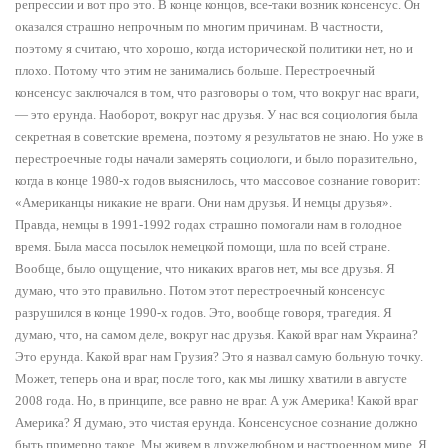
репрессии и вот про это. В конце концов, все-таки возник консенсус. Он
оказался страшно непрочным по многим причинам. В частности,
поэтому я считаю, что хорошо, когда исторической политики нет, но и
плохо. Потому что этим не занимались больше. Перестроечный
консенсус заключался в том, что разговоры о том, что вокруг нас враги,
— это ерунда. Наоборот, вокруг нас друзья. У нас вся социология была
секретная в советские времена, поэтому я результатов не знаю. Но уже в
перестроечные годы начали замерять социологи, и было поразительно,
когда в конце 1980-х годов выяснилось, что массовое сознание говорит:
«Американцы никакие не враги. Они нам друзья. И немцы друзья».
Правда, немцы в 1991-1992 годах страшно помогали нам в голодное
время. Была масса посылок немецкой помощи, шла по всей стране.
Вообще, было ощущение, что никаких врагов нет, мы все друзья. Я
думаю, что это правильно. Потом этот перестроечный консенсус
разрушился в конце 1990-х годов. Это, вообще говоря, трагедия. Я
думаю, что, на самом деле, вокруг нас друзья. Какой враг нам Украина?
Это ерунда. Какой враг нам Грузия? Это я назвал самую больную точку.
Может, теперь она и враг, после того, как мы лишку хватили в августе
2008 года. Но, в принципе, все равно не враг. А уж Америка! Какой враг
Америка? Я думаю, это чистая ерунда. Консенсусное сознание должно
быть примерно такое. Мы живем в дружелюбном и настроенном мире. Я