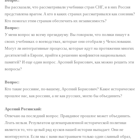
Вопрос:
Вы рассказали, что рассматривали учебники стран СНГ, и в них Россия
представлена врагом. А кто в каких странах рассматривался как союзник?
Кто помогал этим странам обеспечить их независимость?
Вопрос:
У меня вопрос ко всему президиуму. Вы говорили, что поляки пишут в
своих учебниках о воеводствах, которые они отобрали у Чехословакии.
Могут ли интегративные процессы, которые идут на протяжении многих
десятилетий в Европе, прийти к решению конфликтов национальных
памятей? И еще один вопрос. Арсений Борисович, как можно решить эти
вопросы?
Вопрос:
Кто такие россияне, по-вашему, Арсений Борисович? Какое историческое
прошлое нас, как россиян, а не как русских, могло бы объединить?
Арсений Рогинский:
Отвечаю на последний вопрос. Правдивое прошлое может объединить.
Лгать нельзя. Результатом целенаправленной исторической политики
является то, что целый ряд кусков нашей истории выпадает. Они не
монтируются. Если мы с вами выстраиваем только один славный образ,