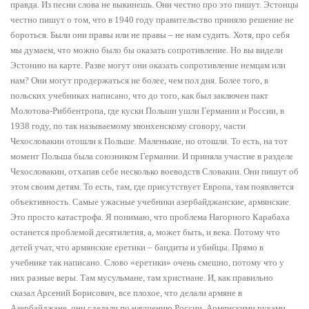
правда. Из песни слова не выкинешь. Они честно про это пишут. Эстонцы
честно пишут о том, что в 1940 году правительство приняло решение не
бороться. Были они правы или не правы – не нам судить. Хотя, про себя
мы думаем, что можно было бы оказать сопротивление. Но вы видели
Эстонию на карте. Разве могут они оказать сопротивление немцам или
нам? Они могут продержаться не более, чем пол дня. Более того, в
польских учебниках написано, что до того, как был заключен пакт
Молотова-Риббентропа, где куски Польши ушли Германии и России, в
1938 году, по так называемому мюнхенскому сговору, части
Чехословакии отошли к Польше. Маленькие, но отошли. То есть, на тот
момент Польша была союзником Германии. И приняла участие в разделе
Чехословакии, отхапав себе несколько воеводств Словакии. Они пишут об
этом своим детям. То есть, там, где присутствует Европа, там появляется
объективность. Самые ужасные учебники азербайджанские, армянские.
Это просто катастрофа. Я понимаю, что проблема Нагорного Карабаха
останется проблемой десятилетия, а, может быть, и века. Потому что
детей учат, что армянские еретики – бандиты и убийцы. Прямо в
учебнике так написано. Слово «еретики» очень смешно, потому что у
них разные веры. Там мусульмане, там христиане. И, как правильно
сказал Арсений Борисович, все плохое, что делали армяне в
Азербайджане, они сделали по наущению России. Армянскими руками.