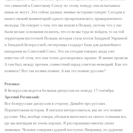
что симпатий к Советскому Союзу по этому поводу они испытывать
никак не могут. Это сейчас разные лживые историки говорят. Сегодня я
нашел свежий комментарий одного прокремлевского, прикормленного
молодца. Он говорит о том, что мы вошли в Польшу, потому что у нас
были веские основания полагать, что если мы туда не войдем, то на той
территории восточной Польши, которая стала потом Западной Украиной
и Западной Белоруссией, гитлеровцы создадут базы для дальнейшего
нападения на Советский Союз. Это он сегодня говорит, когда уже
известно об этом, что они точно договорились заранее. И линию провели.
А там был, между прочим, совместный парад советско-немецкий. Как это
помнить? Вот так поляки помнят. А как это помнят русские?
Реплика:
В Белоруссии ведется большая дискуссия по поводу 17 сентября.
Арсений Рогинский:
Все белорусские дискуссии в сторону. Давайте про русских.
Поразительная история. Я пытался интересоваться, как же это помнят
русские. Мы, вообще говоря, обожаем вытеснить из своего сознания все,
где мы выглядим не очень хорошо. Я расспрашивал многих своих
знакомых. Человек совершил дурной поступок. Например, по дурному