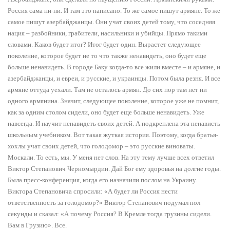
Россия сама ни-ни. И там это написано. То же самое пишут армяне. То же
самое пишут азербайджанцы. Они учат своих детей тому, что соседняя
нация – разбойники, грабители, насильники и убийцы. Прямо такими
словами. Каков будет итог? Итог будет один. Вырастет следующее
поколение, которое будет не то что также ненавидеть, оно будет еще
больше ненавидеть. В городе Баку когда-то все жили вместе – и армяне, и
азербайджанцы, и евреи, и русские, и украинцы. Потом была резня. И все
армяне оттуда уехали. Там не осталось армян. До сих пор там нет ни
одного армянина. Значит, следующее поколение, которое уже не помнит,
как за одним столом сидели, оно будет еще больше ненавидеть. Уже
навсегда. И научит ненавидеть своих детей. А подкреплена эта ненависть
школьным учебником. Вот такая жуткая история. Поэтому, когда братья-
хохлы учат своих детей, что голодомор – это русские виноваты.
Москали. То есть, мы. У меня нет слов. На эту тему лучше всех ответил
Виктор Степанович Черномырдин. Дай Бог ему здоровья на долгие годы.
Была пресс-конференция, когда его назначили послом на Украину.
Виктора Степановича спросили: «А будет ли Россия нести
ответственность за голодомор?» Виктор Степанович подумал пол
секунды и сказал: «А почему Россия? В Кремле тогда грузины сидели.
Вам в Грузию». Все.