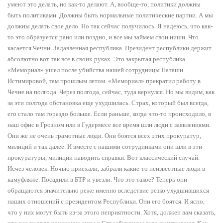
умеют это делать, но как-то делают. А, вообще-то, политики должны
быть политиками. Должны быть нормальные политические партии. А мы
должны делать свое дело. Но так сейчас получилось. Я надеюсь, что как-
то это образуется рано или поздно, и все мы займем свои ниши. Что
касается Чечни. Задавленная республика. Президент республики держит
абсолютно вот так все в своих руках. Это закрытая республика.
«Мемориал» ушел после убийства нашей сотрудницы Наташи
Истимировой, там прошлым летом. «Мемориал» прекратил работу в
Чечне на полгода. Через полгода, сейчас, туда вернулся. Но мы видим, как
за эти полгода обстановка еще ухудшилась. Страх, который был всегда,
его стало там гораздо больше. Если раньше, когда что-то происходило, в
наш офис в Грозном или в Гудермесе все время шли люди с заявлениями.
Они же не очень грамотные люди. Они боятся всех этих прокуратур,
милиций и так далее. И вместе с нашими сотрудниками они шли в эти
прокуратуры, милиции наводить справки. Вот классический случай.
Исчез человек. Ночью приехали, забрали какие-то неизвестные люди в
камуфляже. Посадили в БТР и увезли. Что это такое? Теперь они
обращаются значительно реже именно вследствие резко ухудшившихся
наших отношений с президентом Республики. Они его боятся. И ясно,
что у них могут быть из-за этого неприятности. Хотя, должен вам сказать,