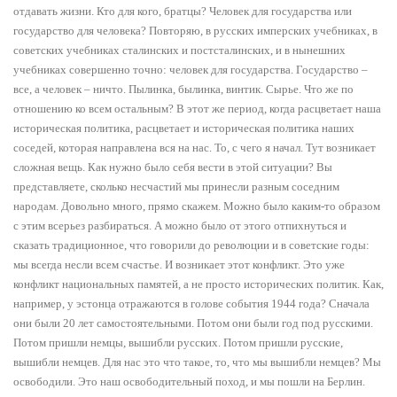
отдавать жизни. Кто для кого, братцы? Человек для государства или
государство для человека? Повторяю, в русских имперских учебниках, в
советских учебниках сталинских и постсталинских, и в нынешних
учебниках совершенно точно: человек для государства. Государство –
все, а человек – ничто. Пылинка, былинка, винтик. Сырье. Что же по
отношению ко всем остальным? В этот же период, когда расцветает наша
историческая политика, расцветает и историческая политика наших
соседей, которая направлена вся на нас. То, с чего я начал. Тут возникает
сложная вещь. Как нужно было себя вести в этой ситуации? Вы
представляете, сколько несчастий мы принесли разным соседним
народам. Довольно много, прямо скажем. Можно было каким-то образом
с этим всерьез разбираться. А можно было от этого отпихнуться и
сказать традиционное, что говорили до революции и в советские годы:
мы всегда несли всем счастье. И возникает этот конфликт. Это уже
конфликт национальных памятей, а не просто исторических политик. Как,
например, у эстонца отражаются в голове события 1944 года? Сначала
они были 20 лет самостоятельными. Потом они были год под русскими.
Потом пришли немцы, вышибли русских. Потом пришли русские,
вышибли немцев. Для нас это что такое, то, что мы вышибли немцев? Мы
освободили. Это наш освободительный поход, и мы пошли на Берлин.