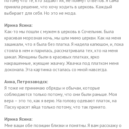
потому что те, кто задают их, не поймут ответов. Я сама
приняла решение, что хочу ходить в церковь. Каждый
выбирает для себя. Но это не мода.
Ирина Ясина:
Как-то мы пошли с мужем в церковь в Сочельник. Была
красивая морозная ночь, мы шли мимо церкви. Как на меня
зашикали, что я была без платка. Я надела капюшон, и, пока
стояла в нем и парилась, рассматривала тех, кто на меня
шикал. Женщины были в красивых платках, ярко
накрашенные, жующие жвачку. Жвачка под платком меня
доконала. Эта картинка осталась со мной навсегда.
Анна, Петрозаводск:
Я тоже не принимаю обряды и обычаи, которые
соблюдаются только потому, что они были раньше. Моя
вера – это то, как я верю. На голову одевают платок, на
Пасху красят яйца только потому, что так принято.
Ирина Ясина:
Мне ваши обе позиции близки и понятны. Я вам расскажу о