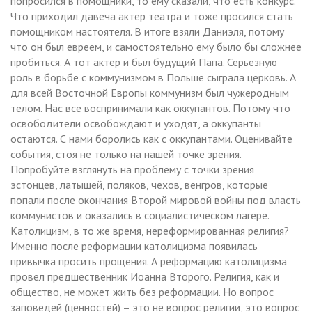
попросился в помощники, то ему сказали, что есть конкурс.
Что приходил давеча актер театра и тоже просился стать
помощником настоятеля. В итоге взяли Даниэля, потому
что он был евреем, и самостоятельно ему было бы сложнее
пробиться. А тот актер и был будущий Папа. Серьезную
роль в борьбе с коммунизмом в Польше сыграла церковь. А
для всей Восточной Европы коммунизм был чужеродным
телом. Нас все воспринимали как оккупантов. Потому что
освободители освобождают и уходят, а оккупанты
остаются. С нами боролись как с оккупантами. Оценивайте
события, стоя не только на нашей точке зрения.
Попробуйте взглянуть на проблему с точки зрения
эстонцев, латышей, поляков, чехов, венгров, которые
попали после окончания Второй мировой войны под власть
коммунистов и оказались в социалистическом лагере.
Католицизм, в то же время, нереформированная религия?
Именно после реформации католицизма появилась
привычка просить прощения. А реформацию католицизма
провел предшественник Иоанна Второго. Религия, как и
общество, не может жить без реформации. Но вопрос
заповедей (ценностей) – это не вопрос религии, это вопрос