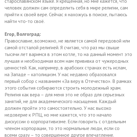
старославянском языке. Я крещенная, но мне кажется, что
человек должен сам определить себя в мире религии, сам
прийти к своей вере. Сейчас я нахожусь в поиске, пытаюсь
найти что-то своё.
Егор, Волгоград:
Православие, возможно, не является самой передовой или
самой отсталой религией. Я считаю, что раз мы свыше
тысячи лет варимся в этом котле, то на данный момент это
лучшая и необходимая всем нам прививка от чужеродных
ценностей. Как, например, в арабских странах есть ислам,
на Западе – католицизм. У нас недавно образовался
первый собор с названием «За веру в Отечество». В рамках
этого события собираются строить молодежный храм.
Религия как вера – для меня это не образ для серьезных
занятий, не для академического насыщения. Каждый
должен пройти это самостоятельно. У нас высоко
недоверие к РПЦ, но мне кажется, что это начало
дискуссии о корпоративизме. Если говорить с отдельным
членом корпорации, то это нормальные люди, если со
всеми сразу – то совершенное другое впечатление.