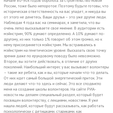
начале 80-90х годов боролось за строительство новой
России, тоже было непоротое. Поэтому будьте готовы, что
историческая ответственность на вас упадет, и никуда вы
от этого не денетесь. Ваши друзья – это уже другие люди.
Наблюдая 4 года вас на семинарах, я заметила, что вы
очень легко высказываете свое мнение. В аудитории есть
мэйнстрим, 90% думают определенно. А 10% думают по-
другому, из них только 1% говорит об этом громко, но к
нему присоединяется мэйнстрим. Мы встраивались в
мэйнстрим на генетическом уровне. Высказать свою точку
зрения даже по ерундовому поводу было невозможно.
Второе, вы хотите действовать, в отличие от других
поколений. Наибольший интерес у вас вызывают волонтеры
– такие же ребята, как и вы, которые начали что-то делать.
От них идет самый большой энергетический приток. Эти
люди делают что-то здесь и сейчас. Это все сподвигло
меня на создание школы волонтеров. На сайте РИА-
новости мы делаем специальный раздел, который будет
посвящен волонтерству, с лекциями, новостями. Я уже
нашла людей, которые будут рассказывать, как работать
психологически с детишками, стариками, как