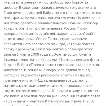
«Человек из железа» — про свободу, про борьбу за
свободу. В советском социалистическом окружении это
было немодно. Анджей Вайда, по его словам, всегда хотел
снять фильм, посвященный памяти его отца. Но даже он не
мог этого сделать в социалистической Польше. Режиссер
хотел, чтобы этот фильм увидели в России. Фильм
совершенно не антироссийский, скорее пророссийский и
антитоталитарный. Сергей Гармаш играет в фильме
положительного советского офицера, который спасает
польку с ребенком. Режиссер мечтал о премьере этого
фильма 5 марта 2008 года в 50-летие со дня смерти
Сталина в кинотеатре «Ударник». Премьера первого фильма
Анджея Вайды «Пепел и алмаз» состоялась именно в этом
кинотеатре. И сейчас мне впервые за долгий период
нестыдно за действия российской власти. Президент,
премьер-министр. МИД, телевидение всё делают с
максимальным уважением и тактом, расположением к
людям, которые пострадали. Я не имею в виду только тех,
кто погиб, а всю польскую нацию. Погибший самолет летел
на день памяти жертвам Катынского расстрела. В 2008