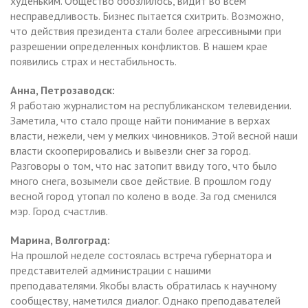
худеньким. Общество обозлилось, видит во всем
несправедливость. Бизнес пытается схитрить. Возможно,
что действия президента стали более агрессивными при
разрешении определенных конфликтов. В нашем крае
появились страх и нестабильность.
Анна, Петрозаводск:
Я работаю журналистом на республиканском телевидении.
Заметила, что стало проще найти понимание в верхах
власти, нежели, чем у мелких чиновников. Этой весной наши
власти скооперировались и вывезли снег за город.
Разговоры о том, что нас затопит ввиду того, что было
много снега, возымели свое действие. В прошлом году
весной город утопал по колено в воде. За год сменился
мэр. Город счастлив.
Марина, Волгоград:
На прошлой неделе состоялась встреча губернатора и
представителей администрации с нашими
преподавателями. Якобы власть обратилась к научному
сообществу, наметился диалог. Однако преподавателей