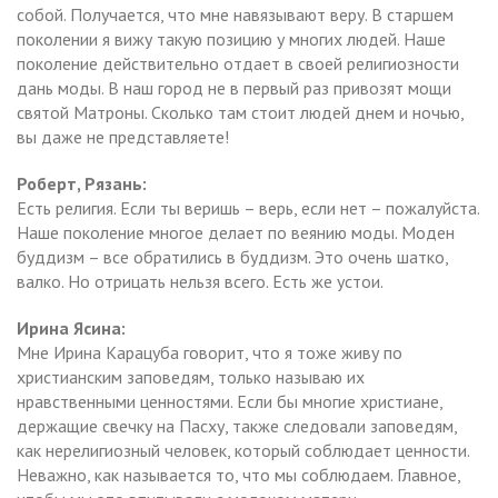
собой. Получается, что мне навязывают веру. В старшем
поколении я вижу такую позицию у многих людей. Наше
поколение действительно отдает в своей религиозности
дань моды. В наш город не в первый раз привозят мощи
святой Матроны. Сколько там стоит людей днем и ночью,
вы даже не представляете!
Роберт,
Рязань:
Есть религия. Если ты веришь – верь, если нет – пожалуйста.
Наше поколение многое делает по веянию моды. Моден
буддизм – все обратились в буддизм. Это очень шатко,
валко. Но отрицать нельзя всего. Есть же устои.
Ирина Ясина:
Мне
Ирина Карацуба говорит, что я тоже живу по
христианским заповедям, только называю их
нравственными ценностями. Если бы многие христиане,
держащие свечку на Пасху, также следовали заповедям,
как нерелигиозный человек, который соблюдает ценности.
Неважно, как называется то, что мы соблюдаем. Главное,