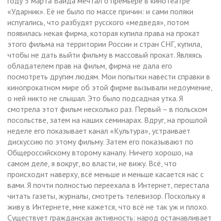
году 5 марта Вайда мечтал о премьере в кинотеатре
«Ударник». Её не было по массе причин: и сами поляки
испугались, что разбудят русского «медведя», потом
появилась некая фирма, которая купила права на прокат
этого фильма на территории России и стран СНГ, купила,
чтобы не дать выйти фильму в массовый прокат. Являясь
обладателем прав на фильм, фирма не дала его
посмотреть другим людям. Мои попытки навести справки в
кинопрокатном мире об этой фирме вызывали недоумение,
о ней никто не слышал. Это было подсадная утка. Я
смотрела этот фильм несколько раз. Первый – в польском
посольстве, затем на наших семинарах. Вдруг, на прошлой
неделе его показывает канал «Культура», устраивает
дискуссию по этому фильму. Затем его показывают по
Общероссийскому второму каналу. Ничего хорошо, на
самом деле, я вокруг, во власти, не вижу. Всё, что
происходит наверху, всё меньше и меньше касается нас с
вами. Я почти полностью переехала в Интернет, перестала
читать газеты, журналы, смотреть телевизор. Поскольку я
живу в Интернете, мне кажется, что всё не так уж и плохо.
Существует гражданская активность: народ останавливает