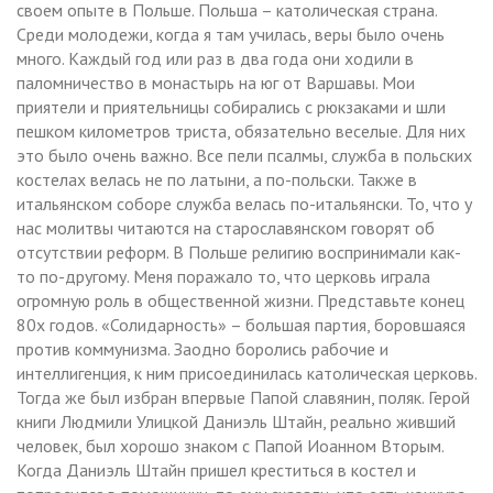
своем опыте в Польше. Польша – католическая страна.
Среди молодежи, когда я там училась, веры было очень
много. Каждый год или раз в два года они ходили в
паломничество в монастырь на юг от Варшавы. Мои
приятели и приятельницы собирались с рюкзаками и шли
пешком километров триста, обязательно веселые. Для них
это было очень важно. Все пели псалмы, служба в польских
костелах велась не по латыни, а по-польски. Также в
итальянском соборе служба велась по-итальянски. То, что у
нас молитвы читаются на старославянском говорят об
отсутствии реформ. В Польше религию воспринимали как-
то по-другому. Меня поражало то, что церковь играла
огромную роль в общественной жизни. Представьте конец
80х годов. «Солидарность» – большая партия, боровшаяся
против коммунизма. Заодно боролись рабочие и
интеллигенция, к ним присоединилась католическая церковь.
Тогда же был избран впервые Папой славянин, поляк. Герой
книги Людмили Улицкой Даниэль Штайн, реально живший
человек, был хорошо знаком с Папой Иоанном Вторым.
Когда Даниэль Штайн пришел креститься в костел и