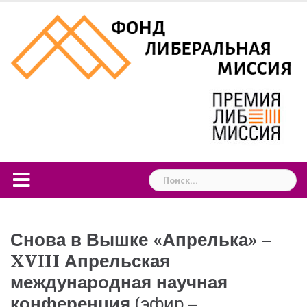
Skip
to
content
Найти:
Снова в Вышке «Апрелька» –
XVIII Апрельская
международная научная
конференция
(эфир –