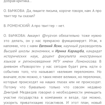
добрая критика…
О. БЫЧКОВА: Да, пишите письма, короче говоря, нам. А про
твиттер ты сказал?
В. РОМЕНСКИЙ: А про твиттер – нет.
О. БЫЧКОВА: Аккаунт @vyzvon обязательно тоже нужно
это делать, он у нас прекрасно функционирует. Итак, я
напомню, что с нами
Евгений Ясин
, научный руководитель
Высшей школы экономики
, и
Ирина Карацуба
, кандидат
исторических наук, доцент факультета иностранных
языков и регионоведения МГУ имени Ломоносова
. В
дневном «Развороте» у нас сегодня будет речь идти о
событиях того, что называют «великим переломом». Но
вначале, если можно, о таких менее великих, но переломах,
которые происходят на наших глазах или не происходят.
Потому что буквально только что совсем недавно
Дмитрий Медведев говорил о необходимости уменьшить
участие государства в компаниях и везде, где можно,
ускорить приватизацию госактивов. И этот план, новый