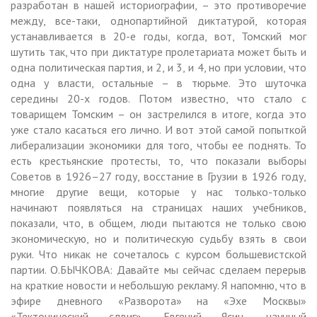
разработан в нашей историографии, – это противоречие
между, все-таки, однопартийной диктатурой, которая
устанавливается в 20-е годы, когда, вот, Томский мог
шутить так, что при диктатуре пролетариата может быть и
одна политическая партия, и 2, и 3, и 4, но при условии, что
одна у власти, остальные – в тюрьме. Это шуточка
середины 20-х годов. Потом известно, что стало с
товарищем Томским – он застрелился в итоге, когда это
уже стало касаться его лично. И вот этой самой попыткой
либерализации экономики для того, чтобы ее поднять. То
есть крестьянские протесты, то, что показали выборы
Советов в 1926–27 году, восстание в Грузии в 1926 году,
многие другие вещи, которые у нас только-только
начинают появляться на страницах наших учебников,
показали, что, в общем, люди пытаются не только свою
экономическую, но и политическую судьбу взять в свои
руки. Что никак не сочеталось с курсом большевистской
партии. О.БЫЧКОВА: Давайте мы сейчас сделаем перерыв
на краткие новости и небольшую рекламу. Я напомню, что в
эфире дневного «Разворота» на «Эхе Москвы»
«Тектонический сдвиг». Евгений Ясин, научный