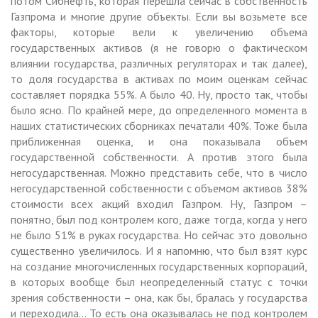
потом Сибнефть, которая перешла сейчас в собственность
Газпрома и многие другие объекты. Если вы возьмете все
факторы, которые вели к увеличению объема
государственных активов (я не говорю о фактическом
влиянии государства, различных регуляторах и так далее),
то доля государства в активах по моим оценкам сейчас
составляет порядка 55%. А было 40. Ну, просто так, чтобы
было ясно. По крайней мере, до определенного момента в
наших статистических сборниках печатали 40%. Тоже была
приближенная оценка, и она показывала объем
государственной собственности. А против этого была
негосударственная. Можно представить себе, что в число
негосударственной собственности с объемом активов 38%
стоимости всех акций входил Газпром. Ну, Газпром –
понятно, был под контролем кого, даже тогда, когда у него
не было 51% в руках государства. Но сейчас это довольно
существенно увеличилось. И я напомню, что был взят курс
на создание многочисленных государственных корпораций,
в которых вообще был неопределенный статус с точки
зрения собственности – она, как бы, бралась у государства
и переходила… То есть она оказывалась не под контролем