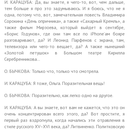
И. КАРАЦУБА: Да, вы знаете, я чего-то, вот, чем дальше,
тем больше я про это задумываюсь. И я боюсь, что не я
одна, потому что, вот, замечательная повесть Владимира
Сорокина «День опричника», а также «Сахарный Кремль», а
также фильм Мирзоева, который выйдет в сентябре,
«Борис Годунов», где они там все по iPhone’ам бояре
разговаривают, да? И Леонид Парфенов с экрана, там,
телевизора или чего-то вещает, да? А также нынешний
«Золотой петушок» в Большом театре Кирилла
Серебренникова…
О. БЫЧКОВА: Только что, только что смотрела.
И. КАРАЦУБА: Я тоже, Ольга. Поразительная вещь!
О. БЫЧКОВА: Поразительно, как легко одно на другое.
И. КАРАЦУБА: А вы знаете, вот вам не кажется, что это он
очень концентрирован всего этого, да? Вот простите, я
первый раз вздрогнула, когда начались эти отравления в
стиле русского XV–XVI века, да? Литвиненко. Политковскую