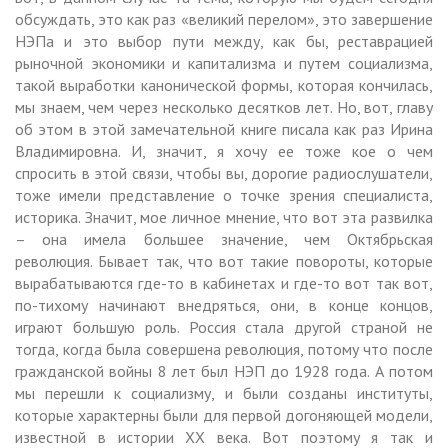
обсуждать, это как раз «великий перелом», это завершение
НЭПа и это выбор пути между, как бы, реставрацией
рыночной экономики и капитализма и путем социализма,
такой выработки канонической формы, которая кончилась,
мы знаем, чем через несколько десятков лет. Но, вот, главу
об этом в этой замечательной книге писала как раз Ирина
Владимировна. И, значит, я хочу ее тоже кое о чем
спросить в этой связи, чтобы вы, дорогие радиослушатели,
тоже имели представление о точке зрения специалиста,
историка. Значит, мое личное мнение, что вот эта развилка
– она имела большее значение, чем Октябрьская
революция. Бывает так, что вот такие повороты, которые
вырабатываются где-то в кабинетах и где-то вот так вот,
по-тихому начинают внедряться, они, в конце концов,
играют большую роль. Россия стала другой страной не
тогда, когда была совершена революция, потому что после
гражданской войны 8 лет был НЭП до 1928 года. А потом
мы перешли к социализму, и были созданы институты,
которые характерны были для первой догоняющей модели,
известной в истории XX века. Вот поэтому я так и