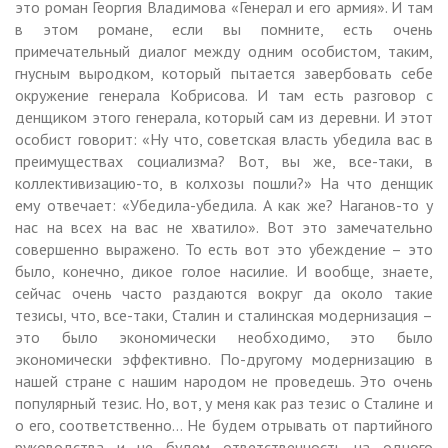
это роман Георгия Владимова «Генерал и его армия». И там
в этом романе, если вы помните, есть очень
примечательный диалог между одним особистом, таким,
гнусным выродком, который пытается завербовать себе
окружение генерала Кобрисова. И там есть разговор с
денщиком этого генерала, который сам из деревни. И этот
особист говорит: «Ну что, советская власть убедила вас в
преимуществах социализма? Вот, вы же, все-таки, в
коллективизацию-то, в колхозы пошли?» На что денщик
ему отвечает: «Убедила-убедила. А как же? Наганов-то у
нас на всех на вас не хватило». Вот это замечательно
совершенно выражено. То есть вот это убеждение – это
было, конечно, дикое голое насилие. И вообще, знаете,
сейчас очень часто раздаются вокруг да около такие
тезисы, что, все-таки, Сталин и сталинская модернизация –
это было экономически необходимо, это было
экономически эффективно. По-другому модернизацию в
нашей стране с нашим народом не проведешь. Это очень
популярный тезис. Но, вот, у меня как раз тезис о Сталине и
о его, соответственно… Не будем отрывать от партийного
руководства и не будем ответственность на одного