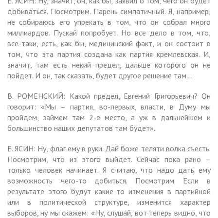
Е. ЯСИН: Ну, значит, он, как бы, заявил о том, чего он будет
добиваться. Посмотрим. Парень симпатичный. Я, например,
не собираюсь его упрекать в том, что он собрал много
миллиардов. Пускай попробует. Но все дело в том, что,
все-таки, есть, как бы, медицинский факт, и он состоит в
том, что эта партия создана как партия кремлевская. И,
значит, там есть некий предел, дальше которого он не
пойдет. И он, так сказать, будет другое решение там…
В. РОМЕНСКИЙ: Какой предел, Евгений Григорьевич? Он
говорит: «Мы – партия, во-первых, власти, в Думу мы
пройдем, займем там 2-е место, а уж в дальнейшем и
большинство наших депутатов там будет».
Е. ЯСИН: Ну, флаг ему в руки. Дай боже теляти волка съесть.
Посмотрим, что из этого выйдет. Сейчас пока рано –
только человек начинает. Я считаю, что надо дать ему
возможность чего-то добиться. Посмотрим. Если в
результате этого будут какие-то изменения в партийной
или в политической структуре, изменится характер
выборов, ну мы скажем: «Ну, слушай, вот теперь видно, что