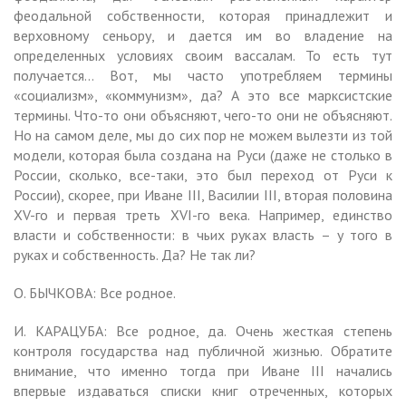
феодальной собственности, которая принадлежит и
верховному сеньору, и дается им во владение на
определенных условиях своим вассалам. То есть тут
получается… Вот, мы часто употребляем термины
«социализм», «коммунизм», да? А это все марксистские
термины. Что-то они объясняют, чего-то они не объясняют.
Но на самом деле, мы до сих пор не можем вылезти из той
модели, которая была создана на Руси (даже не столько в
России, сколько, все-таки, это был переход от Руси к
России), скорее, при Иване III, Василии III, вторая половина
XV-го и первая треть XVI-го века. Например, единство
власти и собственности: в чьих руках власть – у того в
руках и собственность. Да? Не так ли?
О. БЫЧКОВА: Все родное.
И. КАРАЦУБА: Все родное, да. Очень жесткая степень
контроля государства над публичной жизнью. Обратите
внимание, что именно тогда при Иване III начались
впервые издаваться списки книг отреченных, которых