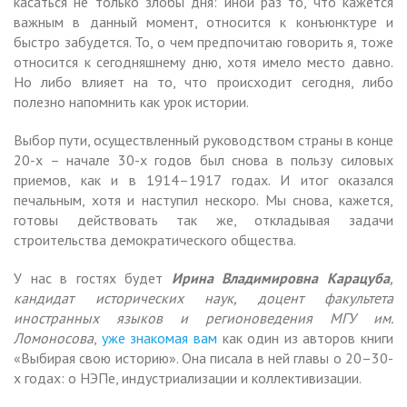
касаться не только злобы дня: иной раз то, что кажется
важным в данный момент, относится к конъюнктуре и
быстро забудется. То, о чем предпочитаю говорить я, тоже
относится к сегодняшнему дню, хотя имело место давно.
Но либо влияет на то, что происходит сегодня, либо
полезно напомнить как урок истории.
Выбор пути, осуществленный руководством страны в конце
20-х – начале 30-х годов был снова в пользу силовых
приемов, как и в 1914–1917 годах. И итог оказался
печальным, хотя и наступил нескоро. Мы снова, кажется,
готовы действовать так же, откладывая задачи
строительства демократического общества.
У нас в гостях будет
Ирина Владимировна Карацуба
,
кандидат исторических наук, доцент факультета
иностранных языков и регионоведения МГУ им.
Ломоносова
,
уже знакомая вам
как один из авторов книги
«Выбирая свою историю». Она писала в ней главы о 20–30-
х годах: о НЭПе, индустриализации и коллективизации.