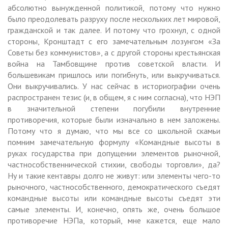
абсолютно вынужденной политикой, потому что нужно
было преодолевать разруху после нескольких лет мировой,
гражданской и так далее. И потому что грохнул, с одной
стороны, Кронштадт с его замечательным лозунгом «За
Советы без коммунистов», а с другой стороны крестьянская
война на Тамбовщине против советской власти. И
большевикам пришлось или погибнуть, или выкручиваться.
Они выкручивались. У нас сейчас в историографии очень
распространен тезис (и, в общем, я с ним согласна), что НЭП
в значительной степени погубили внутренние
противоречия, которые были изначально в нем заложены.
Потому что я думаю, что мы все со школьной скамьи
помним замечательную формулу «Командные высоты в
руках государства при допущении элементов рыночной,
частнособственнической стихии, свободы торговли», да?
Ну и такие кентавры долго не живут: или элементы чего-то
рыночного, частнособственного, демократического съедят
командные высоты или командные высоты съедят эти
самые элементы. И, конечно, опять же, очень большое
противоречие НЭПа, который, мне кажется, еще мало