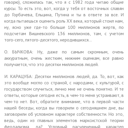
говорю), сложилась так, что я с 1982 года читаю общие
курсы. То есть это, вот, когда у тебя от восточных славян
до Горбачева, Ельцина, Путина и ты в ответе за все. И
когда пытаешься оценить роль XX века, который стоил нам,
ну, ясно уже где-то больше 100 миллионов жертв, по
подсчетам Вишневского 136 миллионов, там, с учетом
того-сего, пятого-десятого, неродившихся…
О. БЫЧКОВА: Ну, даже по самым скромным, очень
аккуратным, очень жестким, нижним оценкам, все равно
получается, что это десятки миллионов людей.
И. КАРАЦУБА: Десятки миллионов людей, да. То, вот, как
это вообще могло со страной, с народами, с культурой, с
государством случиться, лично мне не очень понятно. И те
ответы, которые сегодня есть, в чем-то меня устраивают, в
чем-то нет. Вот, обратите внимание, что в первой части
нашей беседы, когда вы говорили о сегодняшнем дне, вы
заговорили об условном характере собственности. Но это,
ведь, один из главных элементов марксистской теории
феодализма, да? Условный расчлененный характер