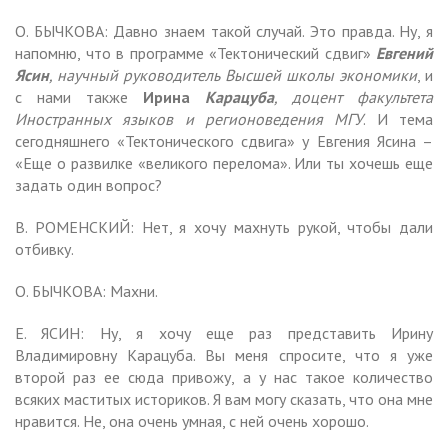
О. БЫЧКОВА: Давно знаем такой случай. Это правда. Ну, я
напомню, что в программе «Тектонический сдвиг»
Евгений
Ясин
, научный руководитель Высшей школы экономики
, и
с нами также
Ирина
Карацуба
, доцент факультета
Иностранных языков и регионоведения МГУ
. И тема
сегодняшнего «Тектонического сдвига» у Евгения Ясина –
«Еще о развилке «великого перелома». Или ты хочешь еще
задать один вопрос?
В. РОМЕНСКИЙ: Нет, я хочу махнуть рукой, чтобы дали
отбивку.
О. БЫЧКОВА: Махни.
Е. ЯСИН: Ну, я хочу еще раз представить Ирину
Владимировну Карацуба. Вы меня спросите, что я уже
второй раз ее сюда привожу, а у нас такое количество
всяких маститых историков. Я вам могу сказать, что она мне
нравится. Не, она очень умная, с ней очень хорошо.