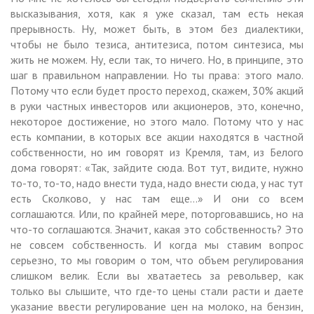
высказывания, хотя, как я уже сказал, там есть некая
прерывность. Ну, может быть, в этом без диалектики,
чтобы не было тезиса, антитезиса, потом синтезиса, мы
жить не можем. Ну, если так, то ничего. Но, в принципе, это
шаг в правильном направлении. Но ты права: этого мало.
Потому что если будет просто переход, скажем, 30% акций
в руки частных инвесторов или акционеров, это, конечно,
некоторое достижение, но этого мало. Потому что у нас
есть компании, в которых все акции находятся в частной
собственности, но им говорят из Кремля, там, из Белого
дома говорят: «Так, зайдите сюда. Вот тут, видите, нужно
то-то, то-то, надо внести туда, надо внести сюда, у нас тут
есть Сколково, у нас там еще…» И они со всем
соглашаются. Или, по крайней мере, поторговавшись, но на
что-то соглашаются. Значит, какая это собственность? Это
не совсем собственность. И когда мы ставим вопрос
серьезно, то мы говорим о том, что объем регулирования
слишком велик. Если вы хватаетесь за револьвер, как
только вы слышите, что где-то цены стали расти и даете
указание ввести регулирование цен на молоко, на бензин,