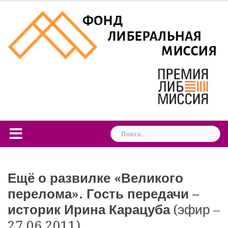
Skip
to
content
Найти:
Ещё о развилке «Великого
перелома». Гость передачи –
историк Ирина Карацуба
(эфир –
27.06.2011)